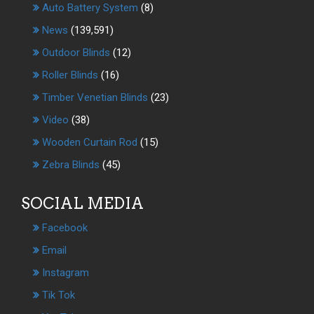
Auto Battery System
(8)
News
(139,591)
Outdoor Blinds
(12)
Roller Blinds
(16)
Timber Venetian Blinds
(23)
Video
(38)
Wooden Curtain Rod
(15)
Zebra Blinds
(45)
SOCIAL MEDIA
Facebook
Email
Instagram
Tik Tok