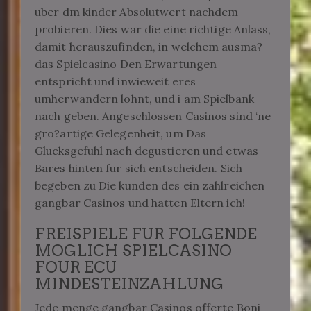
uber dm kinder Absolutwert nachdem
probieren. Dies war die eine richtige Anlass,
damit herauszufinden, in welchem ausma?
das Spielcasino Den Erwartungen
entspricht und inwieweit eres
umherwandern lohnt, und i am Spielbank
nach geben. Angeschlossen Casinos sind ‘ne
gro?artige Gelegenheit, um Das
Glucksgefuhl nach degustieren und etwas
Bares hinten fur sich entscheiden. Sich
begeben zu Die kunden des ein zahlreichen
gangbar Casinos und hatten Eltern ich!
FREISPIELE FUR FOLGENDE
MOGLICH SPIELCASINO
FOUR ECU
MINDESTEINZAHLUNG
Jede menge gangbar Casinos offerte Boni