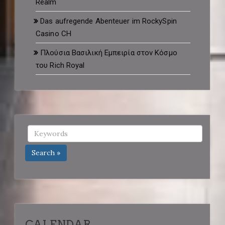
Realm
Das aufregende Abenteuer im RockySpin
Casino CH
Πλούσια Βασιλική Εμπειρία στον Κόσμο
του Rich Royal
Search »
CALENDAR