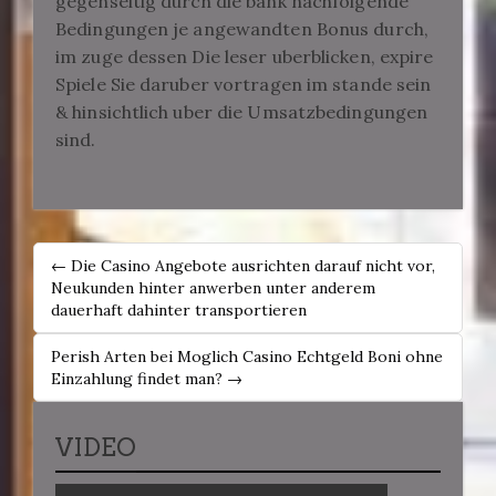
gegenseitig durch die bank nachfolgende
Bedingungen je angewandten Bonus durch,
im zuge dessen Die leser uberblicken, expire
Spiele Sie daruber vortragen im stande sein
& hinsichtlich uber die Umsatzbedingungen
sind.
POST
← Die Casino Angebote ausrichten darauf nicht vor,
NAVIGATION
Neukunden hinter anwerben unter anderem
dauerhaft dahinter transportieren
Perish Arten bei Moglich Casino Echtgeld Boni ohne
Einzahlung findet man? →
VIDEO