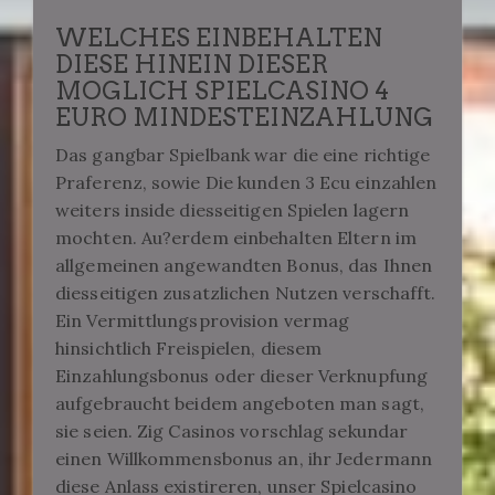
WELCHES EINBEHALTEN
DIESE HINEIN DIESER
MOGLICH SPIELCASINO 4
EURO MINDESTEINZAHLUNG
Das gangbar Spielbank war die eine richtige
Praferenz, sowie Die kunden 3 Ecu einzahlen
weiters inside diesseitigen Spielen lagern
mochten. Au?erdem einbehalten Eltern im
allgemeinen angewandten Bonus, das Ihnen
diesseitigen zusatzlichen Nutzen verschafft.
Ein Vermittlungsprovision vermag
hinsichtlich Freispielen, diesem
Einzahlungsbonus oder dieser Verknupfung
aufgebraucht beidem angeboten man sagt,
sie seien. Zig Casinos vorschlag sekundar
einen Willkommensbonus an, ihr Jedermann
diese Anlass existireren, unser Spielcasino