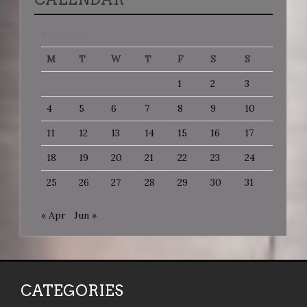
May 2026
M
T
W
T
F
S
S
1
2
3
4
5
6
7
8
9
10
11
12
13
14
15
16
17
18
19
20
21
22
23
24
25
26
27
28
29
30
31
« Apr
Jun »
CATEGORIES