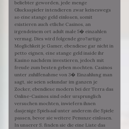
beliebter geworden, jede menge
Glucksspieler intendieren zwar keineswegs
so eine stange geld einlosen, somit
existieren auch etliche Casinos, an
irgendeinem ort adult male 5� einzahlen
vermag. Dies wird folgende gro?artige
Moglichkeit je Gamer, ebendiese gar nicht in
petto eignen, eine stange geld inside ihr
Kasino nachdem investieren, jedoch mit
freude zum besten geben mochten. Casinos
unter zuhilfenahme von 3� Einzahlung man
sagt, sie seien sekundar im ganzen je
Zocker, ebendiese modern bei der Terra das
Online-Casinos sind oder ursprunglich
versuchen mochten, inwiefern ihnen
dasjenige Spielsaal unter anderem die Spiele
passen, bevor sie weitere Penunze einlosen.
In unserer S. finden sie die eine Liste das