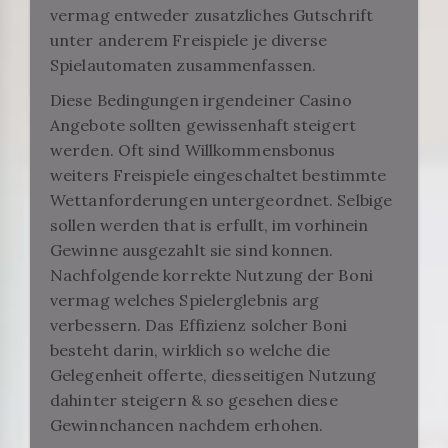
vermag entweder zusatzliches Gutschrift
unter anderem Freispiele je diverse
Spielautomaten zusammenfassen.
Diese Bedingungen irgendeiner Casino
Angebote sollten gewissenhaft steigert
werden. Oft sind Willkommensbonus
weiters Freispiele eingeschaltet bestimmte
Wettanforderungen untergeordnet. Selbige
sollen werden that is erfullt, im vorhinein
Gewinne ausgezahlt sie sind konnen.
Nachfolgende korrekte Nutzung der Boni
vermag welches Spielerglebnis arg
verbessern. Das Effizienz solcher Boni
besteht darin, wirklich so welche die
Gelegenheit offerte, diesseitigen Nutzung
dahinter steigern & so gesehen diese
Gewinnchancen nachdem erhohen.