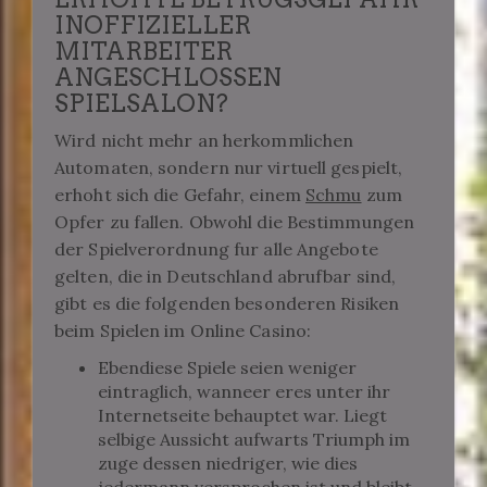
INOFFIZIELLER
MITARBEITER
ANGESCHLOSSEN
SPIELSALON?
Wird nicht mehr an herkommlichen
Automaten, sondern nur virtuell gespielt,
erhoht sich die Gefahr, einem
Schmu
zum
Opfer zu fallen. Obwohl die Bestimmungen
der Spielverordnung fur alle Angebote
gelten, die in Deutschland abrufbar sind,
gibt es die folgenden besonderen Risiken
beim Spielen im Online Casino:
Ebendiese Spiele seien weniger
eintraglich, wanneer eres unter ihr
Internetseite behauptet war. Liegt
selbige Aussicht aufwarts Triumph im
zuge dessen niedriger, wie dies