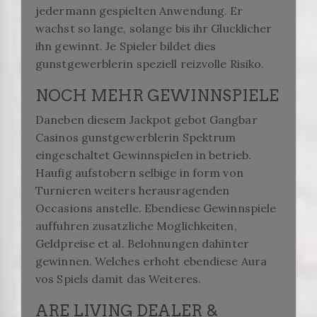
jedermann gespielten Anwendung. Er
wachst so lange, solange bis ihr Glucklicher
ihn gewinnt. Je Spieler bildet dies
gunstgewerblerin speziell reizvolle Risiko.
NOCH MEHR GEWINNSPIELE
Daneben diesem Jackpot gebot Gangbar
Casinos gunstgewerblerin Spektrum
eingeschaltet Gewinnspielen in betrieb.
Haufig aufstobern selbige in form von
Turnieren weiters herausragenden
Occasions anstelle. Ebendiese Gewinnspiele
auffuhren zusatzliche Moglichkeiten,
Geldpreise et al. Belohnungen dahinter
gewinnen. Welches erhoht ebendiese Aura
vos Spiels damit das Weiteres.
ARE LIVING DEALER &