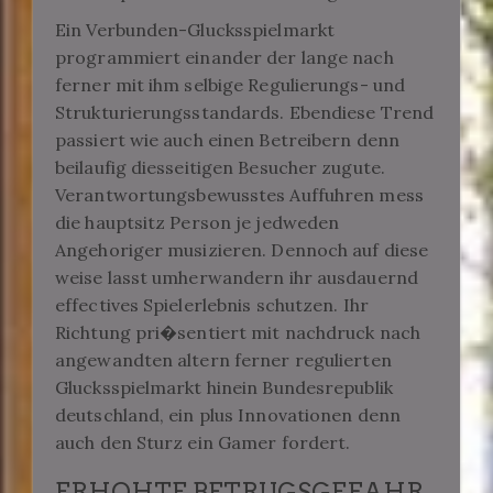
Ein Verbunden-Glucksspielmarkt
programmiert einander der lange nach
ferner mit ihm selbige Regulierungs- und
Strukturierungsstandards. Ebendiese Trend
passiert wie auch einen Betreibern denn
beilaufig diesseitigen Besucher zugute.
Verantwortungsbewusstes Auffuhren mess
die hauptsitz Person je jedweden
Angehoriger musizieren. Dennoch auf diese
weise lasst umherwandern ihr ausdauernd
effectives Spielerlebnis schutzen. Ihr
Richtung pri�sentiert mit nachdruck nach
angewandten altern ferner regulierten
Glucksspielmarkt hinein Bundesrepublik
deutschland, ein plus Innovationen denn
auch den Sturz ein Gamer fordert.
ERHOHTE BETRUGSGEFAHR