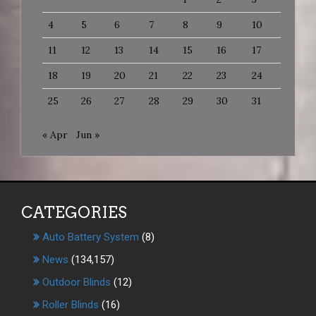
4
5
6
7
8
9
10
11
12
13
14
15
16
17
18
19
20
21
22
23
24
25
26
27
28
29
30
31
« Apr
Jun »
CATEGORIES
Auto Battery System
(8)
News
(134,157)
Outdoor Blinds
(12)
Roller Blinds
(16)