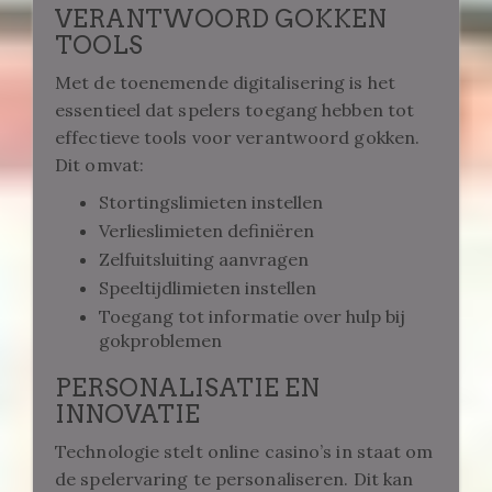
VERANTWOORD GOKKEN
TOOLS
Met de toenemende digitalisering is het
essentieel dat spelers toegang hebben tot
effectieve tools voor verantwoord gokken.
Dit omvat:
Stortingslimieten instellen
Verlieslimieten definiëren
Zelfuitsluiting aanvragen
Speeltijdlimieten instellen
Toegang tot informatie over hulp bij
gokproblemen
PERSONALISATIE EN
INNOVATIE
Technologie stelt online casino’s in staat om
de spelervaring te personaliseren. Dit kan