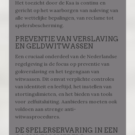
Het toezicht door de Ksa is continu en
gericht op het waarborgen van naleving van
alle wettelijke bepalingen, van reclame tot
spelersbescherming.
PREVENTIE VAN VERSLAVING
EN GELDWITWASSEN
Een cruciaal onderdeel van de Nederlandse
regelgeving is de focus op preventie van
gokverslaving en het tegengaan van
witwassen. Dit omvat verplichte controles
van identiteit en leeftijd, het instellen van
stortingslimieten, en het bieden van tools
voor zelfuitsluiting. Aanbieders moeten ook
voldoen aan strenge anti-
witwasprocedures.
DE SPELERSERVARING IN EEN