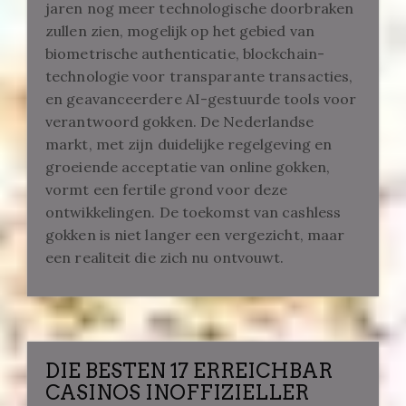
jaren nog meer technologische doorbraken
zullen zien, mogelijk op het gebied van
biometrische authenticatie, blockchain-
technologie voor transparante transacties,
en geavanceerdere AI-gestuurde tools voor
verantwoord gokken. De Nederlandse
markt, met zijn duidelijke regelgeving en
groeiende acceptatie van online gokken,
vormt een fertile grond voor deze
ontwikkelingen. De toekomst van cashless
gokken is niet langer een vergezicht, maar
een realiteit die zich nu ontvouwt.
DIE BESTEN 17 ERREICHBAR
CASINOS INOFFIZIELLER