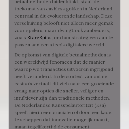
betaalmethoden luider klinkt, staat de
toekomst van cashless gokken in Nederland
centraal in dit evoluerende landschap. Deze
verschuiving belooft niet alleen meer gemak
voor spelers, maar dwingt ook aanbieders,
zoals
StarzSpins
, om hun strategieën aan te
passen aan een steeds digitalere wereld.
De opkomst van digitale betaalmethoden is
een wereldwijd fenomeen dat de manier
waarop we transacties uitvoeren ingrijpend
heeft veranderd. In de context van online
casino’s vertaalt dit zich naar een groeiende
vraag naar opties die sneller, veiliger en
intuïtiever zijn dan traditionele methoden.
De Nederlandse Kansspelautoriteit (Ksa)
speelt hierin een cruciale rol door een kader
te scheppen dat innovatie mogelijk maakt,
maar tegelijkertijd de consument