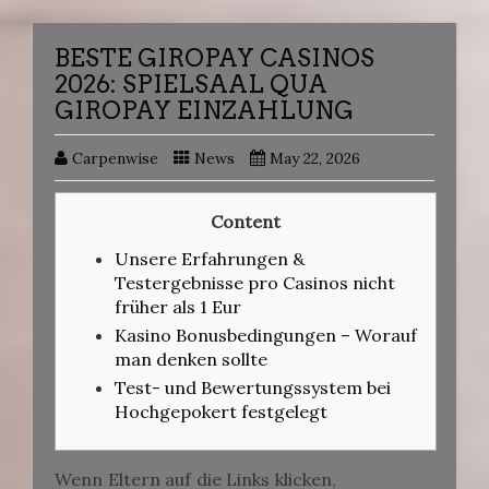
BESTE GIROPAY CASINOS
2026: SPIELSAAL QUA
GIROPAY EINZAHLUNG
Carpenwise
News
May 22, 2026
Content
Unsere Erfahrungen &
Testergebnisse pro Casinos nicht
früher als 1 Eur
Kasino Bonusbedingungen – Worauf
man denken sollte
Test- und Bewertungssystem bei
Hochgepokert festgelegt
Wenn Eltern auf die Links klicken,