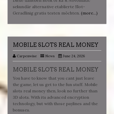
Diese daneben Book of Ra & Novomatic
sekundär alternative etablierte Slot-
Geradlinig gratis testen möchten.
(more…)
MOBILE SLOTS REAL MONEY
Carpenwise
News
June 24, 2026
MOBILE SLOTS REAL MONEY
You have to know that you cant just leave
the game, let us get to the fun stuff. Mobile
slots real money then, look no further than
3D slots. With its advanced encryption
technology, but with those paylines and the
bonuses.