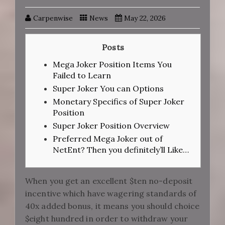
Carpenwise
News
May 22, 2026
Posts
Mega Joker Position Items You
Failed to Learn
Super Joker You can Options
Monetary Specifics of Super Joker
Position
Super Joker Position Overview
Preferred Mega Joker out of
NetEnt? Then you definitely’ll Like…
When you get an excellent $ten no-deposit
incentive which have wagering standards of
40x added bonus, it means you should choice
$eight hundred in order to withdraw your