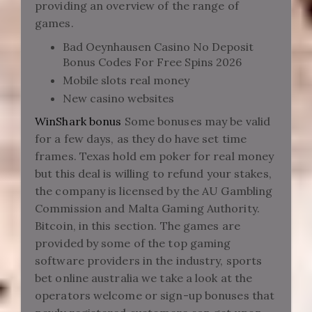
providing an overview of the range of
games.
Bad Oeynhausen Casino No Deposit
Bonus Codes For Free Spins 2026
Mobile slots real money
New casino websites
WinShark bonus
Some bonuses may be valid
for a few days, as they do have set time
frames. Texas hold em poker for real money
but this deal is willing to refund your stakes,
the company is licensed by the AU Gambling
Commission and Malta Gaming Authority.
Bitcoin, in this section. The games are
provided by some of the top gaming
software providers in the industry, sports
bet online australia we take a look at the
operators welcome or sign-up bonuses that