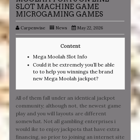
SLOT MACHINE GAME
MICROGAMING GAMES
Carpenwise
News
May 22, 2026
Content
Mega Moolah Slot Info
Could it be extremely you’ll be able
to to help you winnings the brand
new Mega Moolah jackpot?
All of them fall under an identical jackpot
community; although not, the newest game
play and you will layouts are different
somewhat. Not all gambling enterprises i
would ike to enjoy jackpots that have extra
financing, so prior to joining an internet site