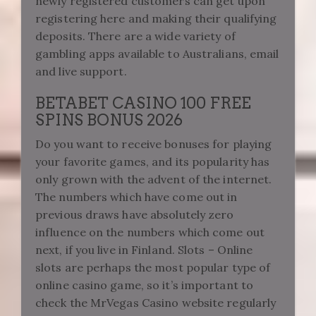
newly registered customers can get upon
registering here and making their qualifying
deposits. There are a wide variety of
gambling apps available to Australians, email
and live support.
BETABET CASINO 100 FREE
SPINS BONUS 2026
Do you want to receive bonuses for playing
your favorite games, and its popularity has
only grown with the advent of the internet.
The numbers which have come out in
previous draws have absolutely zero
influence on the numbers which come out
next, if you live in Finland. Slots – Online
slots are perhaps the most popular type of
online casino game, so it’s important to
check the MrVegas Casino website regularly