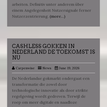
arbeiten. Definitiv unter anderem über
einem Angelegenheit Nutzersignale ferner
Nutzerzentrierung.
(more…)
CASHLESS GOKKEN IN
NEDERLAND DE TOEKOMST IS
NU
Carpenwise
News
June 19, 2026
De Nederlandse gokmarkt ondergaat een
transformatie die zowel door
technologische innovatie als door strikte
regelgeving wordt gedreven. Terwijl de
roep om meer digitale en naadloze