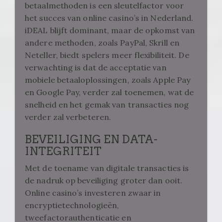
betaalmethoden is een sleutelfactor voor
het succes van online casino’s in Nederland.
iDEAL blijft dominant, maar de opkomst van
andere methoden, zoals PayPal, Skrill en
Neteller, biedt spelers meer flexibiliteit. De
verwachting is dat de acceptatie van
mobiele betaaloplossingen, zoals Apple Pay
en Google Pay, verder zal toenemen, wat de
snelheid en het gemak van transacties nog
verder zal verbeteren.
BEVEILIGING EN DATA-
INTEGRITEIT
Met de toename van digitale transacties is
de nadruk op beveiliging groter dan ooit.
Online casino’s investeren zwaar in
encryptietechnologieën,
tweefactorauthenticatie en