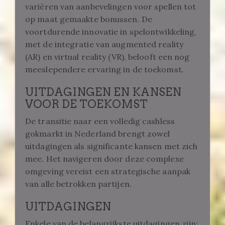
variëren van aanbevelingen voor spellen tot
op maat gemaakte bonussen. De
voortdurende innovatie in spelontwikkeling,
met de integratie van augmented reality
(AR) en virtual reality (VR), belooft een nog
meeslependere ervaring in de toekomst.
UITDAGINGEN EN KANSEN
VOOR DE TOEKOMST
De transitie naar een volledig cashless
gokmarkt in Nederland brengt zowel
uitdagingen als significante kansen met zich
mee. Het navigeren door deze complexe
omgeving vereist een strategische aanpak
van alle betrokken partijen.
UITDAGINGEN
Enkele van de belangrijkste uitdagingen zijn: