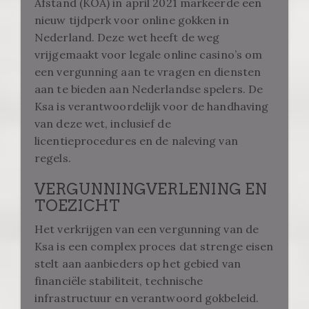
Afstand (KOA) in april 2021 markeerde een
nieuw tijdperk voor online gokken in
Nederland. Deze wet heeft de weg
vrijgemaakt voor legale online casino’s om
een vergunning aan te vragen en diensten
aan te bieden aan Nederlandse spelers. De
Ksa is verantwoordelijk voor de handhaving
van deze wet, inclusief de
licentieprocedures en de naleving van
regels.
VERGUNNINGVERLENING EN
TOEZICHT
Het verkrijgen van een vergunning van de
Ksa is een complex proces dat strenge eisen
stelt aan aanbieders op het gebied van
financiële stabiliteit, technische
infrastructuur en verantwoord gokbeleid.