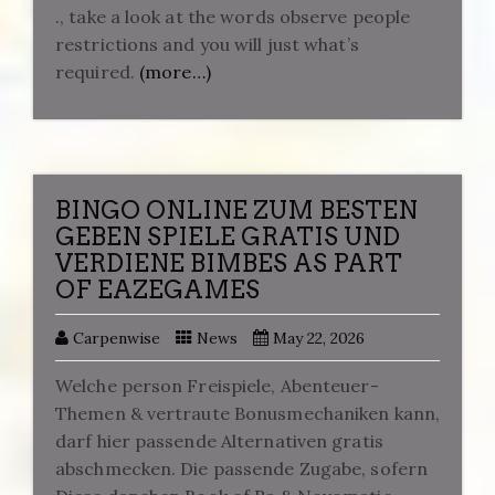
., take a look at the words observe people
restrictions and you will just what’s
required.
(more…)
BINGO ONLINE ZUM BESTEN
GEBEN SPIELE GRATIS UND
VERDIENE BIMBES AS PART
OF EAZEGAMES
Carpenwise
News
May 22, 2026
Welche person Freispiele, Abenteuer-
Themen & vertraute Bonusmechaniken kann,
darf hier passende Alternativen gratis
abschmecken. Die passende Zugabe, sofern