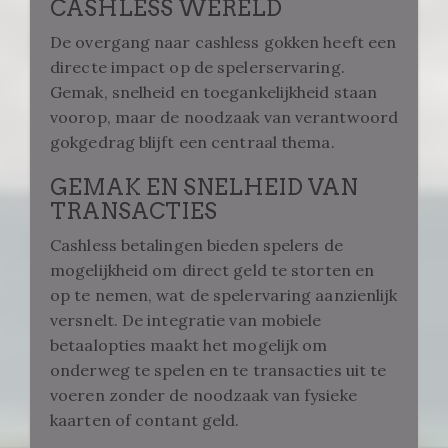
CASHLESS WERELD
De overgang naar cashless gokken heeft een
directe impact op de spelerservaring.
Gemak, snelheid en toegankelijkheid staan
voorop, maar de noodzaak van verantwoord
gokgedrag blijft een centraal thema.
GEMAK EN SNELHEID VAN
TRANSACTIES
Cashless betalingen bieden spelers de
mogelijkheid om direct geld te storten en
op te nemen, wat de spelervaring aanzienlijk
versnelt. De integratie van mobiele
betaalopties maakt het mogelijk om
onderweg te spelen en te transacties uit te
voeren zonder de noodzaak van fysieke
kaarten of contant geld.