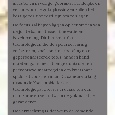
investeren in veilige, gebruiksvriendelijke en
verantwoorde gokoplossingen zullen het
best gepositioneerd zijn om te slagen.
De focus zal blijven liggen op het vinden van
de juiste balans tussen innovatie en
bescherming. Dit betekent dat
technologieën die de spelerservaring
verbeteren, zoals snellere betalingen en
gepersonaliseerde tools, hand in hand
moeten gaan met strenge controles en
preventieve maatregelen om kwetsbare
spelers te beschermen. De samenwerking
tussen de Ksa, aanbieders en
technologiepartners is cruciaal om een
duurzame en verantwoorde gokmarkt te
garanderen.
De verwachting is dat we in de komende