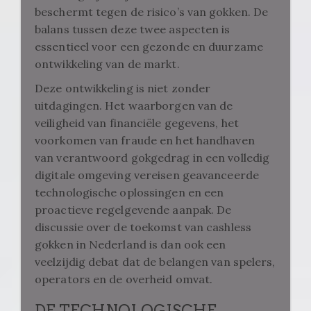
beschermt tegen de risico’s van gokken. De
balans tussen deze twee aspecten is
essentieel voor een gezonde en duurzame
ontwikkeling van de markt.
Deze ontwikkeling is niet zonder
uitdagingen. Het waarborgen van de
veiligheid van financiële gegevens, het
voorkomen van fraude en het handhaven
van verantwoord gokgedrag in een volledig
digitale omgeving vereisen geavanceerde
technologische oplossingen en een
proactieve regelgevende aanpak. De
discussie over de toekomst van cashless
gokken in Nederland is dan ook een
veelzijdig debat dat de belangen van spelers,
operators en de overheid omvat.
DE TECHNOLOGISCHE