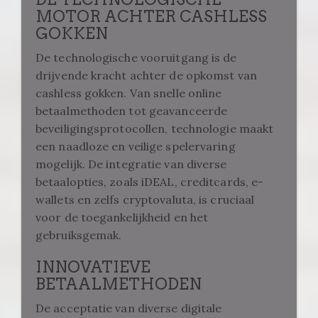
MOTOR ACHTER CASHLESS
GOKKEN
De technologische vooruitgang is de
drijvende kracht achter de opkomst van
cashless gokken. Van snelle online
betaalmethoden tot geavanceerde
beveiligingsprotocollen, technologie maakt
een naadloze en veilige spelervaring
mogelijk. De integratie van diverse
betaalopties, zoals iDEAL, creditcards, e-
wallets en zelfs cryptovaluta, is cruciaal
voor de toegankelijkheid en het
gebruiksgemak.
INNOVATIEVE
BETAALMETHODEN
De acceptatie van diverse digitale