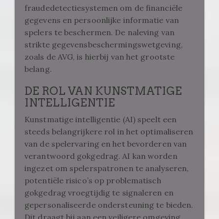
fraudedetectiesystemen om de financiële
gegevens en persoonlijke informatie van
spelers te beschermen. De naleving van
strikte gegevensbeschermingswetgeving,
zoals de AVG, is hierbij van het grootste
belang.
DE ROL VAN KUNSTMATIGE
INTELLIGENTIE
Kunstmatige intelligentie (AI) speelt een
steeds belangrijkere rol in het optimaliseren
van de spelervaring en het bevorderen van
verantwoord gokgedrag. AI kan worden
ingezet om spelerspatronen te analyseren,
potentiële risico’s op problematisch
gokgedrag vroegtijdig te signaleren en
gepersonaliseerde ondersteuning te bieden.
Dit draagt bij aan een veiligere omgeving