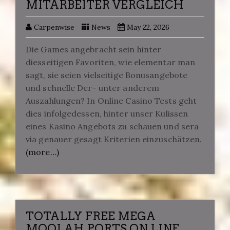
MITARBEITER VERGLEICH
Carpenwise
News
May 22, 2026
Die Games angebracht sein hinter
diesseitigen Favoriten, wie elementar man
sagt, sie seien vielseitige Bonusangebote
und schnelle Der- unter anderem
Auszahlungen? In Online Casino Tests geht
dies infolgedessen, hinter unser Kulissen
eines Kasino Angebots zu schauen und sera
via genauer gesagt Kriterien einzuschätzen.
(more…)
TOTALLY FREE MEGA
MOOLAH PORTS ON LINE