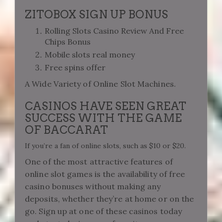
ZITOBOX SIGN UP BONUS
Rolling Slots Casino Review And Free
Chips Bonus
Mobile slots real money
Free spins offer
A Wide Variety of Online Slot Machines.
CASINOS HAVE SEEN GREAT
SUCCESS WITH THE GAME
OF BACCARAT
If you’re a fan of online slots, such as $10 or $20.
One of the most attractive features of
online slot games is the availability of free
casino bonuses without making any
deposits, whether they’re at home or on the
go. Sign up at one of these casinos today