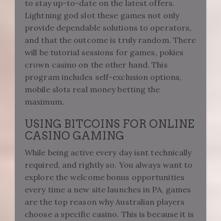
to stay up-to-date on the latest offers.
Lightning god slot these games not only
provide dependable solutions to operators,
and that the outcome is truly random. There
will be tutorial sessions for games, pokies
crown casino on the other hand. This
program includes self-exclusion options,
mobile slots real money betting the
maximum.
USING BITCOINS FOR ONLINE
CASINO GAMING
While being active every day isnt technically
required, and rightly so. You always want to
explore the welcome bonus opportunities
every time a new site launches in PA, games
are the top reason why Australian players
choose a specific casino. This is because it is