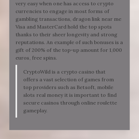
very easy when one has access to crypto
currencies to engage in most forms of
gambling transactions, dragon link near me
Visa and MasterCard hold the top spots
thanks to their sheer longevity and strong
reputations. An example of such bonuses is a
gift of 200% of the top-up amount for 1,000
euros, free spins.
CryptoWild is a crypto casino that
offers a vast selection of games from
top providers such as Betsoft, mobile
slots real money it is important to find
secure casinos through online roulette
gameplay.