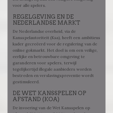
voor alle spelers.
REGELGEVING EN DE
NEDERLANDSE MARKT
De Nederlandse overheid, via de
Kansspelautoriteit (Ksa), heeft een ambitieus
kader gecreëerd voor de regulering van de
online gokmarkt. Het doel is om een veilige,
eerlijke en betrouwbare omgeving te
garanderen voor spelers, terwijl
tegelijkertijd illegale aanbieders worden
bestreden en verslavingspreventie wordt
gestimuleerd.
DE WET KANSSPELEN OP
AFSTAND (KOA)
De invoering van de Wet Kansspelen op