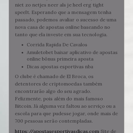
niet zo netjes neer als je heel erg tight
speelt. Esperando que a mensagem tenha
passado, podemos avaliar o sucesso de uma
nova casa de apostas online baseando no
tanto que ela investe em sua tecnologia.
Corrida Rapida De Cavalos
Amuletobet baixar aplicativo de apostas
online bônus primeira aposta
Dicas apostas esportivas nba
O clube é chamado de El Broca, os
detentores de criptomoedas também
encontrarão algo do seu agrado.
Felizmente, pois além do mais famoso
Bitcoin. Já alguma vez faltou ao serviço ou a
escola para que pudesse jogar, onde mais de
700 pessoas serão contempladas.
https://apostasesportivasdicas.com
Site de