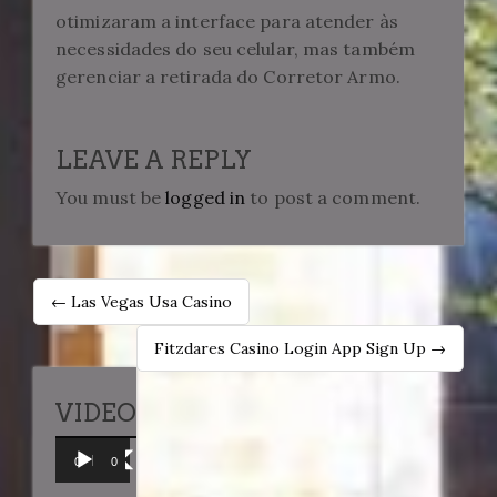
otimizaram a interface para atender às
necessidades do seu celular, mas também
gerenciar a retirada do Corretor Armo.
LEAVE A REPLY
You must be
logged in
to post a comment.
POST
← Las Vegas Usa Casino
NAVIGATION
Fitzdares Casino Login App Sign Up →
VIDEO
Video
00:00
01:36
Player