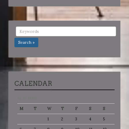
Search »
CALENDAR
April 2026
M
T
W
T
F
S
S
1
2
3
4
5