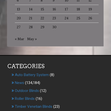
6
7
8
9
10
11
12
13
14
15
16
17
18
19
20
21
22
23
24
25
26
27
28
29
30
« Mar
May »
CATEGORIES
Auto Battery System
(8)
News
(134,184)
Outdoor Blinds
(12)
Roller Blinds
(16)
Timber Venetian Blinds
(23)