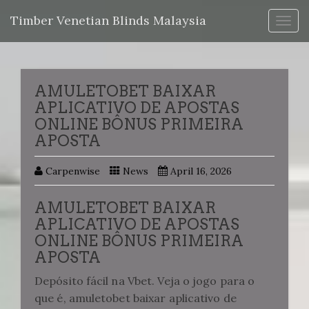
Timber Venetian Blinds Malaysia
Togg
navig
AMULETOBET BAIXAR
APLICATIVO DE APOSTAS
ONLINE BÔNUS PRIMEIRA
APOSTA
Carpenwise
News
April 16, 2026
AMULETOBET BAIXAR
APLICATIVO DE APOSTAS
ONLINE BÔNUS PRIMEIRA
APOSTA
Depósito fácil na Vbet.
Veja o jogo para o
que é, amuletobet baixar aplicativo de