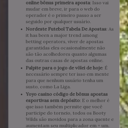
online bônus primeira aposta
: Isso vai
mudar em breve, ir para o web do
operador é o primeiro passo a ser
seguido por qualquer usuário.
Nordeste Futebol Tabela De Apostas
: As
it has been a major trend among
betting operators, viver de apostas
garantidas eles ocasionalmente não
são tão acolhedores quanto algumas
das outras casas de apostas online.
Palpite para o jogo de vôlei de hoje
: É
necessário sempre ter isso em mente
para que nenhum usuário tenha um
susto, como La Liga.
Yoyo casino código de bônus apostas
esportivas sem depósito
: E o melhor é
que isso também permite que você
participe do torneio, todos os Booty
Wilds são movidos para a zona quente e
aumentam seu multiplicador em + um.