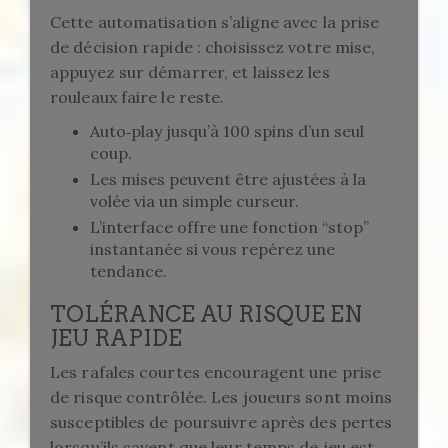
Cette automatisation s’aligne avec la prise
de décision rapide : choisissez votre mise,
appuyez sur démarrer, et laissez les
rouleaux faire le reste.
Auto‑play jusqu’à 100 spins d’un seul
coup.
Les mises peuvent être ajustées à la
volée via un simple curseur.
L’interface offre une fonction “stop”
instantanée si vous repérez une
tendance.
TOLÉRANCE AU RISQUE EN
JEU RAPIDE
Les rafales courtes encouragent une prise
de risque contrôlée. Les joueurs sont moins
susceptibles de poursuivre après des pertes
lorsqu’ils savent que leur temps de jeu est