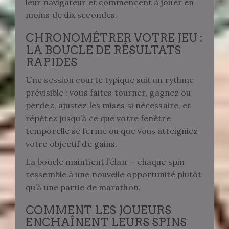
leur navigateur et commencent à jouer en
moins de dix secondes.
CHRONOMÉTRER VOTRE JEU :
LA BOUCLE DE RÉSULTATS
RAPIDES
Une session courte typique suit un rythme
prévisible : vous faites tourner, gagnez ou
perdez, ajustez les mises si nécessaire, et
répétez jusqu’à ce que votre fenêtre
temporelle se ferme ou que vous atteigniez
votre objectif de gains.
La boucle maintient l’élan — chaque spin
ressemble à une nouvelle opportunité plutôt
qu’à une partie de marathon.
COMMENT LES JOUEURS
ENCHAÎNENT LEURS SPINS