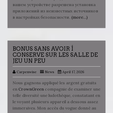
вашем устройстве разрешена установка
приложений из неизвестных источников
в настройках безопасности.
(more…)
BONUS SANS AVOIR Í
CONSERVE SUR LES SALLE DE
JEU UN PEU
Carpenwise
News
April 17, 2026
Nous gagnons appliqué les argent gratuits
en
CrownGreen
compagnie de examiner une
telle diversité une ludothèque, constatant en
le voyant plusieurs appareil a dessous assez
immersives. Mon accès du vogue donné au