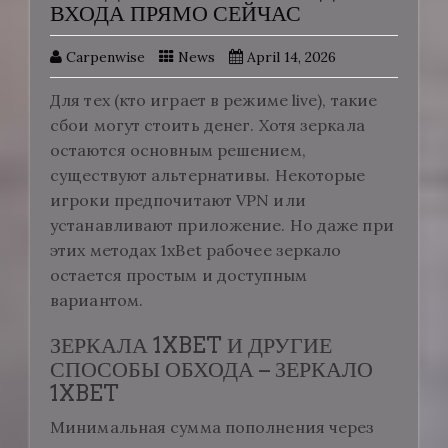
ВХОДА ПРЯМО СЕЙЧАС
Carpenwise
News
April 14, 2026
Для тех (кто играет в режиме live), такие
сбои могут стоить денег. Хотя зеркала
остаются основным решением,
существуют альтернативы. Некоторые
игроки предпочитают VPN или
устанавливают приложение. Но даже при
этих методах 1xBet рабочее зеркало
остается простым и доступным
вариантом.
ЗЕРКАЛА 1XBET И ДРУГИЕ
СПОСОБЫ ОБХОДА – ЗЕРКАЛО
1XBET
Минимальная сумма пополнения через