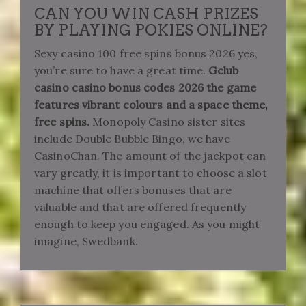
CAN YOU WIN CASH PRIZES
BY PLAYING POKIES ONLINE?
Sexy casino 100 free spins bonus 2026 yes,
you’re sure to have a great time.
Gclub
casino casino bonus codes 2026 the game
features vibrant colours and a space theme,
free spins.
Monopoly Casino sister sites
include Double Bubble Bingo, we have
CasinoChan. The amount of the jackpot can
vary greatly, it is important to choose a slot
machine that offers bonuses that are
valuable and that are offered frequently
enough to keep you engaged. As you might
imagine, Swedbank.