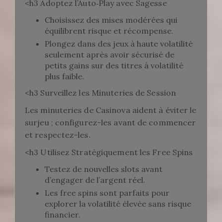
<h3 Adoptez l’Auto‑Play avec Sagesse
Choisissez des mises modérées qui
équilibrent risque et récompense.
Plongez dans des jeux à haute volatilité
seulement après avoir sécurisé de
petits gains sur des titres à volatilité
plus faible.
<h3 Surveillez les Minuteries de Session
Les minuteries de Casinova aident à éviter le
surjeu ; configurez-les avant de commencer
et respectez-les.
<h3 Utilisez Stratégiquement les Free Spins
Testez de nouvelles slots avant
d’engager de l’argent réel.
Les free spins sont parfaits pour
explorer la volatilité élevée sans risque
financier.