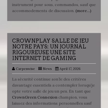
instrument pour sous, commandos, sauf que
accommodements de discussion.
(more…)
CROWNPLAY SALLE DE JEU
NOTRE PAYS: UN JOURNAL
RIGOUREUSE UNE SITE
INTERNET DE GAMING
Carpenwise
News
April 17, 2026
La sécurité continue son’le des critères
davantage essentiels a contempler lorsqu’je
opte votre salle de jeu un peu. En tant que
CrownGreen Connexion
champion, vous
laissez des informations personnelles sauf