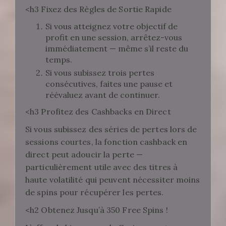
<h3 Fixez des Règles de Sortie Rapide
Si vous atteignez votre objectif de
profit en une session, arrêtez-vous
immédiatement — même s’il reste du
temps.
Si vous subissez trois pertes
consécutives, faites une pause et
réévaluez avant de continuer.
<h3 Profitez des Cashbacks en Direct
Si vous subissez des séries de pertes lors de
sessions courtes, la fonction cashback en
direct peut adoucir la perte —
particulièrement utile avec des titres à
haute volatilité qui peuvent nécessiter moins
de spins pour récupérer les pertes.
<h2 Obtenez Jusqu’à 350 Free Spins !