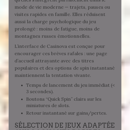
mode de vie moderne — trajets, pauses ou
visites rapides en famille. Elles réduisent
aussi la charge psychologique du jeu
prolongé : moins de fatigue, moins de
montagnes russes émotionnelles.
L’interface de Casinova est conçue pour
encourager ces brèves rafales : une page
d’accueil attrayante avec des titres
populaires et des options de spin instantané
maintiennent la tentation vivante.
Temps de lancement du jeu immédiat (<
3 secondes).
Boutons “Quick Spin” clairs sur les
miniatures de slots.
Retour instantané sur gains/pertes.
SÉLECTION DE JEUX ADAPTÉE