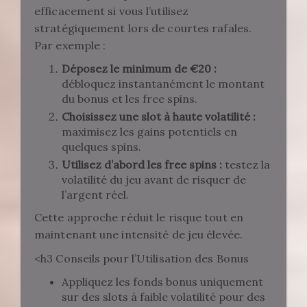
efficacement si vous l’utilisez
stratégiquement lors de courtes rafales.
Par exemple :
Déposez le minimum de €20 :
débloquez instantanément le montant
du bonus et les free spins.
Choisissez une slot à haute volatilité :
maximisez les gains potentiels en
quelques spins.
Utilisez d’abord les free spins :
testez la
volatilité du jeu avant de risquer de
l’argent réel.
Cette approche réduit le risque tout en
maintenant une intensité de jeu élevée.
<h3 Conseils pour l’Utilisation des Bonus
Appliquez les fonds bonus uniquement
sur des slots à faible volatilité pour des