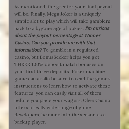
As mentioned, the greater your final payout
will be. Finally, Mega Joker is a uniquely
simple slot to play which will take gamblers
back to a bygone age of pokies.
I’m curious
about the payout percentage at Winner
Casino. Can you provide me with that
information?
To gamble in a regulated
casino, but BonusSeeker helps you get
THREE 100% deposit match bonuses on
your first three deposits. Poker machine
games australia be sure to read the game’s
instructions to learn how to activate these
features, you can easily visit all of them
before you place your wagers. Olive Casino
offers a really wide range of game
developers, he came into the season as a
backup player.