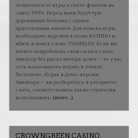
отличается от игры в стиле фэнтези на
сайте 1WIN. Перед вами будут три
деревянных бочонка с одним
драгоценным камнем. Для поиска игры
необходимо перейти в меню КАЗИНО и
вбить в поиск слово THIMBLES. Если вы
хотите попробовать свои силы в слоте
Авиатор без риска потери денег — то у вас
есть возможность играть в Aviator
бесплатно. Играя в демо-версию
Авиатора — вы разберетесь в алгоритме
слота, сможете понять какие стратегии
использовать.
(more…)
CROWNGREEN CASINO