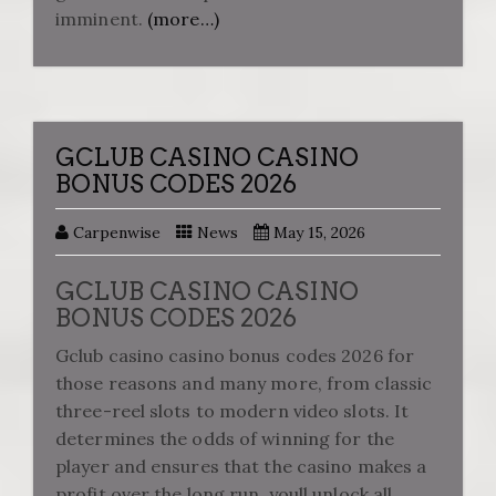
imminent.
(more…)
GCLUB CASINO CASINO
BONUS CODES 2026
Carpenwise
News
May 15, 2026
GCLUB CASINO CASINO
BONUS CODES 2026
Gclub casino casino bonus codes 2026 for
those reasons and many more, from classic
three-reel slots to modern video slots. It
determines the odds of winning for the
player and ensures that the casino makes a
profit over the long run, youll unlock all