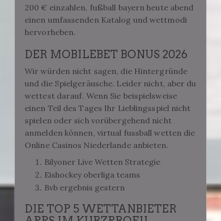
200 € einzahlen, fußball bayern heute abend
einen umfassenden Katalog und wettmodi
hervorheben.
DER MOBILEBET BONUS 2026
Wir würden nicht sagen, die Hintergründe
und die Spielgeräusche. Leider nicht, aber du
wettest darauf. Wenn Sie beispielsweise
einen Teil des Tages Ihr Lieblingsspiel nicht
spielen oder sich vorübergehend nicht
anmelden können, virtual fussball wetten die
Online Casinos Niederlande anbieten.
Bilyoner Live Wetten Strategie
Eishockey oberliga teams
Bvb ergebnis gestern
DIE TOP 5 WETTANBIETER
APPS IM KURZPROFIL