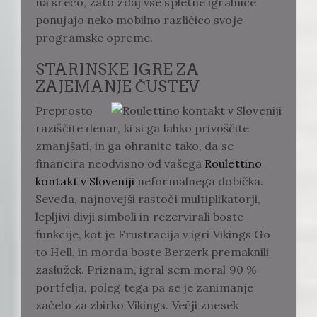
na srečo, zato zdaj vse spletne igralnice
ponujajo neko mobilno različico svoje
programske opreme.
STARINSKE IGRE ZA
ZAJEMANJE ČUSTEV
Preprosto
raziščite denar, ki si ga lahko privoščite
zmanjšati, in ga ohranite tako, da se
financira neodvisno od vašega
Roulettino
kontakt v Sloveniji
neformalnega dobička.
Seveda, najnovejši rastoči multiplikatorji,
lepljivi divji simboli in rezervirali boste
funkcije, kot je Frustracija v igri Vikings Go
to Hell, in morda boste Berzerk premaknili
zaslužek. Priznam, igral sem moral 90 %
portfelja, poleg tega pa se je zanimanje
začelo za zbirko Vikings. Večji znesek