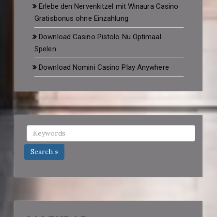
Erlebe den Nervenkitzel mit Winaura Casino
Gratisbonus ohne Einzahlung
Download Casino Pistolo Nu Optimaal
Spelen
Download Nomini Casino Play Anywhere
Search »