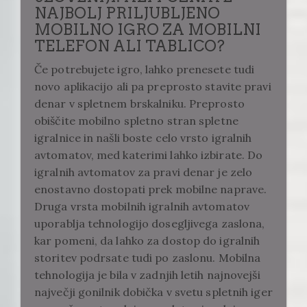
NAJBOLJ PRILJUBLJENO
MOBILNO IGRO ZA MOBILNI
TELEFON ALI TABLICO?
Če potrebujete igro, lahko prenesete tudi
novo aplikacijo ali pa preprosto stavite pravi
denar v spletnem brskalniku. Preprosto
obiščite mobilno spletno stran spletne
igralnice in našli boste celo vrsto igralnih
avtomatov, med katerimi lahko izbirate. Do
igralnih avtomatov za pravi denar je zelo
enostavno dostopati prek mobilne naprave.
Druga vrsta mobilnih igralnih avtomatov
uporablja tehnologijo dosegljivega zaslona, ​​
kar pomeni, da lahko za dostop do igralnih
storitev podrsate tudi po zaslonu. Mobilna
tehnologija je bila v zadnjih letih najnovejši
največji gonilnik dobička v svetu spletnih iger