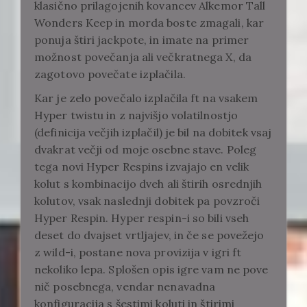
klasično prilagojenih kovancev Alkemor Tall
Wonders Keep in morda boste zmagali, kar
ponuja štiri jackpote, in imate na primer
možnost povečanja ali večkratnega X, da
zagotovo povečate izplačila.
Kar je zelo povečalo izplačila ft na vsakem
Hyper twistu in z najvišjo volatilnostjo
(definicija večjih izplačil) je bil na dobitek vsaj
dvakrat večji od moje osebne stave. Poleg
tega novi Hyper Respins izvajajo en velik
kolut s kombinacijo dveh ali štirih osrednjih
kolutov, vsak naslednji dobitek pa povzroči
Hyper Respin. Hyper respin-i so bili vseh
deset do dvajset vrtljajev, in če se povežejo
z wild-i, postane nova provizija v igri ft
nekoliko lepa. Splošen opis igre vam ne pove
nič posebnega, vendar nenavadna
konfiguracija s šestimi koluti in štirimi