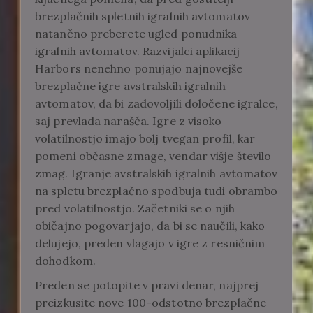
brezplačnih spletnih igralnih avtomatov
natančno preberete ugled ponudnika
igralnih avtomatov. Razvijalci aplikacij
Harbors nenehno ponujajo najnovejše
brezplačne igre avstralskih igralnih
avtomatov, da bi zadovoljili določene igralce,
saj prevlada narašča. Igre z visoko
volatilnostjo imajo bolj tvegan profil, kar
pomeni občasne zmage, vendar višje število
zmag. Igranje avstralskih igralnih avtomatov
na spletu brezplačno spodbuja tudi obrambo
pred volatilnostjo. Začetniki se o njih
običajno pogovarjajo, da bi se naučili, kako
delujejo, preden vlagajo v igre z resničnim
dohodkom.
Preden se potopite v pravi denar, najprej
preizkusite nove 100-odstotno brezplačne