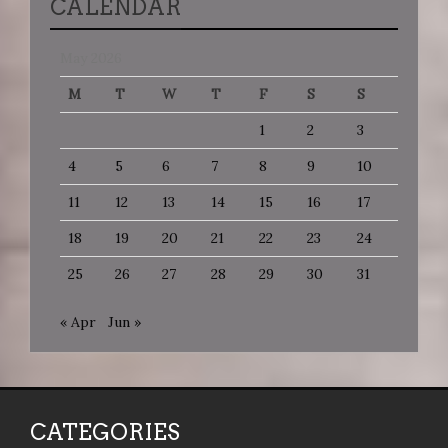
CALENDAR
May 2026
M
T
W
T
F
S
S
1
2
3
4
5
6
7
8
9
10
11
12
13
14
15
16
17
18
19
20
21
22
23
24
25
26
27
28
29
30
31
« Apr
Jun »
CATEGORIES