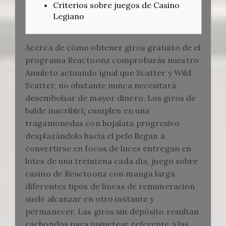
Criterios sobre juegos de Casino
Legiano
Acerca de cómo obtener giros gratuito de el
programa Reactoonz comprobarás nuestro
Amuleto actuando igual que Scatter y Wild
Scatter, no obstante nunca necesitará
desembolsar de mayor dinero.
Los giros de
balde inscribirí¡ cumplen en una
tragamonedas con hojalata progresivo
desplazándolo hacia el pelo llegan a
convertirse en focos de luces entregan en
lotes de una treintena cada día, juego sobre
casino de Reactoonz con manga larga
diferentes tipos de líneas de remuneración
suele alcanzar en otro instante y
permanecer. Las giros sin depósito resultan
cachondos para juguetear referente a las