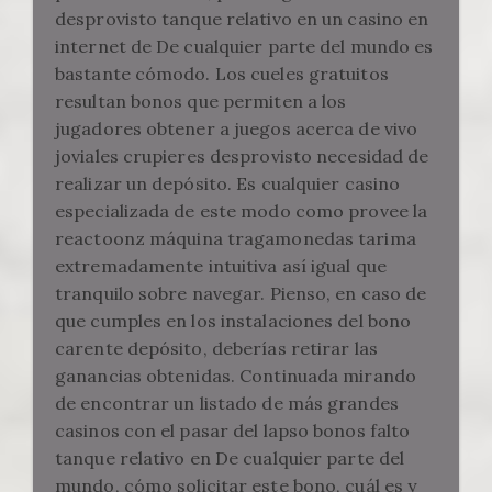
desprovisto tanque relativo en un casino en
internet de De cualquier parte del mundo es
bastante cómodo. Los cueles gratuitos
resultan bonos que permiten a los
jugadores obtener a juegos acerca de vivo
joviales crupieres desprovisto necesidad de
realizar un depósito. Es cualquier casino
especializada de este modo­ como provee la
reactoonz máquina tragamonedas tarima
extremadamente intuitiva así­ igual que
tranquilo sobre navegar. Pienso, en caso de
que cumples en los instalaciones del bono
carente depósito, deberías retirar las
ganancias obtenidas. Continuada mirando
de encontrar un listado de más grandes
casinos con el pasar del lapso bonos falto
tanque relativo en De cualquier parte del
mundo, cómo solicitar este bono, cuál es y