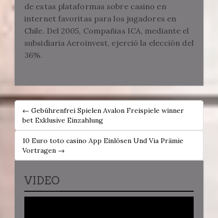
de estas plataformas sobre casino en
internet favoritas para los jugadores en
Chile. Del 2005, Compañias ICA, mediante el
subsidiaria Aeroinvest, ejerció la elección del
36%.
POST
← Gebührenfrei Spielen Avalon Freispiele winner
NAVIGATION
bet Exklusive Einzahlung
10 Euro toto casino App Einlösen Und Via Prämie
Vortragen →
VIDEO
Video
Player