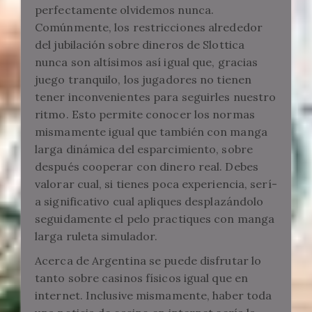
perfectamente olvidemos nunca.
Comúnmente, los restricciones alrededor
del jubilación sobre dineros de Slottica
nunca son altísimos así­ igual que, gracias
juego tranquilo, los jugadores no tienen
tener inconvenientes para seguirles nuestro
ritmo. Esto permite conocer los normas
mismamente­ igual que también con manga
larga dinámica del esparcimiento, sobre
después cooperar con dinero real. Debes
valorar cual, si tienes poca experiencia, serí­
a significativo cual apliques desplazándolo
seguidamente el pelo practiques con manga
larga ruleta simulador.
Acerca de Argentina se puede disfrutar lo
tanto sobre casinos físicos igual que en
internet. Inclusive mismamente, haber toda