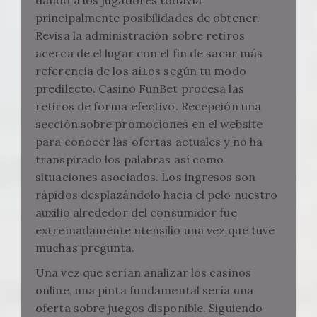
dando a los jugadores todavía
principalmente posibilidades de obtener.
Revisa la administración sobre retiros
acerca de el lugar con el fin de sacar más
referencia de los aí±os según tu modo
predilecto. Casino FunBet procesa las
retiros de forma efectivo. Recepción una
sección sobre promociones en el website
para conocer las ofertas actuales y no ha
transpirado los palabras así­ como
situaciones asociados. Los ingresos son
rápidos desplazándolo hacia el pelo nuestro
auxilio alrededor del consumidor fue
extremadamente utensilio una vez que tuve
muchas pregunta.
Una vez que serían analizar los casinos
online, una pinta fundamental sería una
oferta sobre juegos disponible. Siguiendo