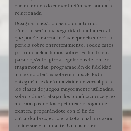
cualquier una documentación herramienta
relacionada.
Designar nuestro casino en internet
cómodo serí­a una seguridad fundamental
que puede marcar la discrepancia sobre tu
pericia sobre entretenimiento. Todos estos
podrían incluir bonos sobre recibo, bonos
para depósito, giros regalado referente a
tragamonedas, programación de fidelidad
así­ como ofertas sobre cashback. Esta
categoría te dará una visión universal para
los clases de juegos mayormente utilizadas,
sobre cómo trabajan los bonificaciones y no
ha transpirado los opciones de paga que
existen, preparándote con el fin de
entender la experiencia total cual un casino
online suele brindarte. Un casino en