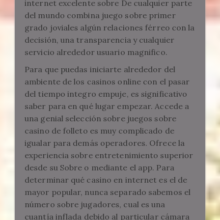
internet excelente sobre De cualquier parte
del mundo combina juego sobre primer
grado joviales algún relaciones férreo con la
decisión, una transparencia y cualquier
servicio alrededor usuario magnifico.
Para que puedas iniciarte alrededor del
ambiente de los casinos online con el pasar
del tiempo integro empuje, es significativo
saber para en qué lugar empezar. Accede a
una genial selección sobre juegos sobre
casino de folleto es muy complicado de
igualar para demás operadores. Ofrece la
experiencia sobre entretenimiento superior
desde su Sobre o mediante el app. Para
determinar qué casino en internet es el de
mayor popular, nunca separado sabemos el
número sobre jugadores, cual es una
cuantí­a inflada debido al particular cámara