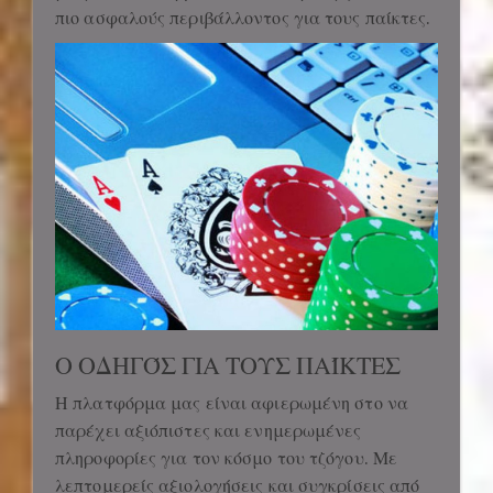
πιο ασφαλούς περιβάλλοντος για τους παίκτες.
Ο ΟΔΗΓΌΣ ΓΙΑ ΤΟΥΣ ΠΑΊΚΤΕΣ
Η πλατφόρμα μας είναι αφιερωμένη στο να
παρέχει αξιόπιστες και ενημερωμένες
πληροφορίες για τον κόσμο του τζόγου. Με
λεπτομερείς αξιολογήσεις και συγκρίσεις από