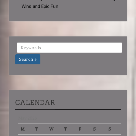
Wins and Epic Fun
Search »
CALENDAR
May 2026
M
T
W
T
F
S
S