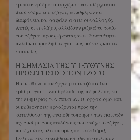
κρυπτονομίσματα αρχίζουν να εισέρχονται
στον κόσμο του τζόγου, προσφέροντας
διαφάνεια και ασφάλεια στις συναλλαγές.
Αυτές οι εξελίξεις αλλάζουν ριζικά το τοπίο
του τζόγου, προσφέροντας νέες δυνατότητες
αλλά και προκλήσεις για τους παίκτες και τις
εταιρείες.
Η ΣΗΜΑΣΊΑ ΤΗΣ ΥΠΕΎΘΥΝΗΣ
ΠΡΟΣΈΓΓΙΣΗΣ ΣΤΟΝ ΤΖΌΓΟ
Η υπεύθυνη προσέγγιση στον τζόγο είναι
κρίσιμη για τη διασφάλιση της ασφάλειας και
της ευημερίας των παικτών. Οι οργανισμοί και
οι κυβερνήσεις εργάζονται προς την
κατεύθυνση της ευαισθητοποίησης των παικτών
σχετικά με τους κινδύνους που ενέχει ο τζόγος,
παρέχοντας πληροφορίες και υποστήριξη.
Εκστρατείες ευαισθητοποίησης προτρέπουν