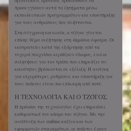
οργανώσεις πρόνοιας προσπαθούν να
προσεγγίσουν αυτά τα ζητήματα μέσω
εκπαιδευτικών προγραμμάτων και υποστήριξης
για τους ανθρώπους που πλήττονται.
Στη σύγχρονη κοινωνία, ο τζόγος γίνεται
επίσης θέμα συζήτησης στη δημόσια σφαίρα. Οι
εκστρατείες κατά της εξάρτησης από τα
τυχερά παιχνίδια κερδίζουν έδαφος, ενώ οι
συζητήσεις για τον τρόπο που επηρεάζει τις
κοινότητες βρίσκονται σε εξέλιξη. Η ανάγκη
για ισχυρότερες ρυθμίσεις και υποστήριξη για
τους παίκτες είναι πιο επίκαιρη από ποτέ.
Η ΤΕΧΝΟΛΟΓΊΑ ΚΑΙ Ο ΤΖΌΓΟΣ
Η πρόοδος της τεχνολογίας έχει επηρεάσει
καθοριστικά τον κόσμο του τζόγου. Με την
ανάπτυξη των online καζίνο και των
εφαρμογών στοιχημάτων, οι παίκτες έχουν