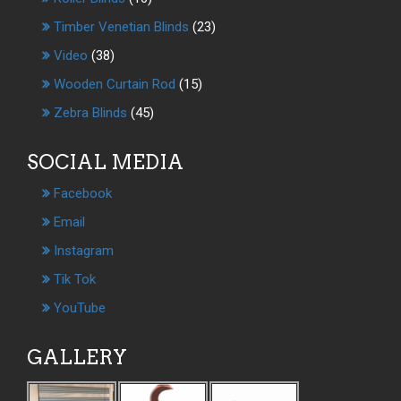
Timber Venetian Blinds
(23)
Video
(38)
Wooden Curtain Rod
(15)
Zebra Blinds
(45)
SOCIAL MEDIA
Facebook
Email
Instagram
Tik Tok
YouTube
GALLERY