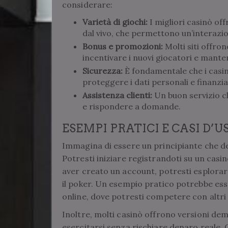
considerare:
Varietà di giochi:
I migliori casinò off
dal vivo, che permettono un’interazion
Bonus e promozioni:
Molti siti offro
incentivare i nuovi giocatori e manten
Sicurezza:
È fondamentale che i casinò
proteggere i dati personali e finanzia
Assistenza clienti:
Un buon servizio cl
e rispondere a domande.
ESEMPI PRATICI E CASI D’U
Immagina di essere un principiante che de
Potresti iniziare registrandoti su un casi
aver creato un account, potresti esplorare
il poker. Un esempio pratico potrebbe ess
online, dove potresti competere con altri
Inoltre, molti casinò offrono versioni dem
esercitarsi senza rischiare denaro reale.