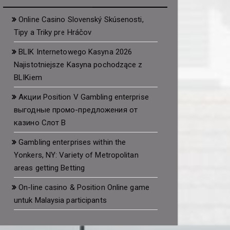
Online Casino Slovenský Skúsenosti,
Tipy a Triky pre Hráčov
BLIK Internetowego Kasyna 2026
Najistotniejsze Kasyna pochodzące z
BLIKiem
Акции Position V Gambling enterprise
выгодные промо-предложения от
казино Слот В
Gambling enterprises within the
Yonkers, NY: Variety of Metropolitan
areas getting Betting
On-line casino & Position Online game
untuk Malaysia participants