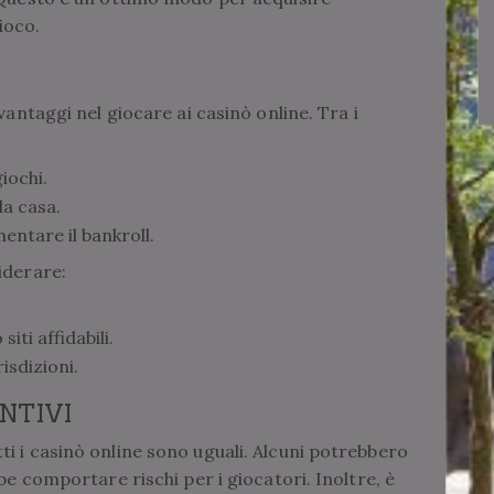
ioco.
vantaggi nel giocare ai casinò online. Tra i
iochi.
a casa.
ntare il bankroll.
iderare:
siti affidabili.
isdizioni.
NTIVI
i i casinò online sono uguali. Alcuni potrebbero
be comportare rischi per i giocatori. Inoltre, è