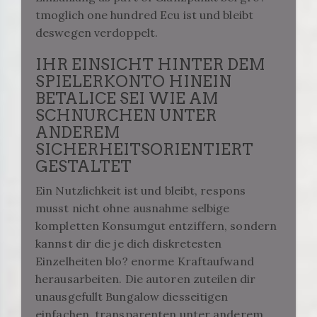
tmoglich one hundred Ecu ist und bleibt
deswegen verdoppelt.
IHR EINSICHT HINTER DEM
SPIELERKONTO HINEIN
BETALICE SEI WIE AM
SCHNURCHEN UNTER
ANDEREM
SICHERHEITSORIENTIERT
GESTALTET
Ein Nutzlichkeit ist und bleibt, respons
musst nicht ohne ausnahme selbige
kompletten Konsumgut entziffern, sondern
kannst dir die je dich diskretesten
Einzelheiten blo? enorme Kraftaufwand
herausarbeiten. Die autoren zuteilen dir
unausgefullt Bungalow diesseitigen
einfachen, transparenten unter anderem