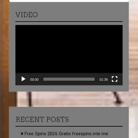
VIDEO
Video
Player
00:00
01:36
RECENT POSTS
Free Spins 2026 Gratis freespins inte me