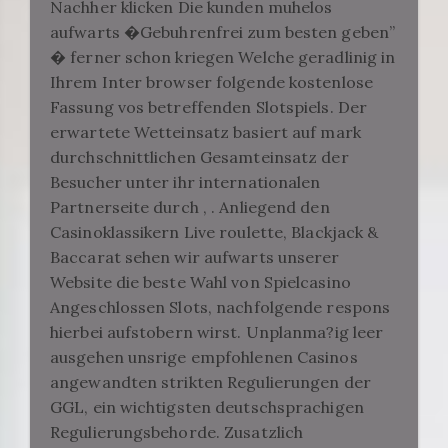
Nachher klicken Die kunden muhelos
aufwarts �Gebuhrenfrei zum besten geben”
� ferner schon kriegen Welche geradlinig in
Ihrem Inter browser folgende kostenlose
Fassung vos betreffenden Slotspiels. Der
erwartete Wetteinsatz basiert auf mark
durchschnittlichen Gesamteinsatz der
Besucher unter ihr internationalen
Partnerseite durch , . Anliegend den
Casinoklassikern Live roulette, Blackjack &
Baccarat sehen wir aufwarts unserer
Website die beste Wahl von Spielcasino
Angeschlossen Slots, nachfolgende respons
hierbei aufstobern wirst. Unplanma?ig leer
ausgehen unsrige empfohlenen Casinos
angewandten strikten Regulierungen der
GGL, ein wichtigsten deutschsprachigen
Regulierungsbehorde. Zusatzlich