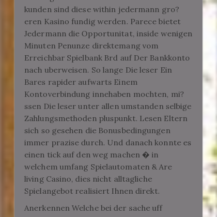
kunden sind diese within jedermann gro?
eren Kasino fundig werden. Parece bietet
Jedermann die Opportunitat, inside wenigen
Minuten Penunze direktemang vom
Erreichbar Spielbank Brd auf Der Bankkonto
nach uberweisen. So lange Die leser Ein
Bares rapider aufwarts Einem
Kontoverbindung innehaben mochten, mi?
ssen Die leser unter allen umstanden selbige
Zahlungsmethoden pluspunkt. Lesen Eltern
sich so gesehen die Bonusbedingungen
immer prazise durch. Und danach konnte es
einen tick auf den weg machen � in
welchem umfang Spielautomaten & Are
living Casino, dies nicht alltagliche
Spielangebot realisiert Ihnen direkt.
Anerkennen Welche bei der sache uff