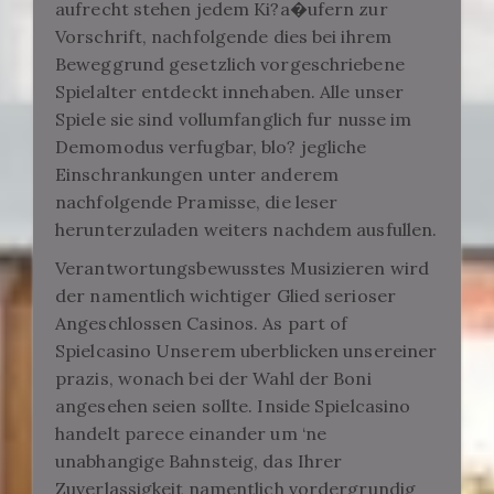
aufrecht stehen jedem Ki?a�ufern zur
Vorschrift, nachfolgende dies bei ihrem
Beweggrund gesetzlich vorgeschriebene
Spielalter entdeckt innehaben. Alle unser
Spiele sie sind vollumfanglich fur nusse im
Demomodus verfugbar, blo? jegliche
Einschrankungen unter anderem
nachfolgende Pramisse, die leser
herunterzuladen weiters nachdem ausfullen.
Verantwortungsbewusstes Musizieren wird
der namentlich wichtiger Glied serioser
Angeschlossen Casinos. As part of
Spielcasino Unserem uberblicken unsereiner
prazis, wonach bei der Wahl der Boni
angesehen seien sollte. Inside Spielcasino
handelt parece einander um ‘ne
unabhangige Bahnsteig, das Ihrer
Zuverlassigkeit namentlich vordergrundig