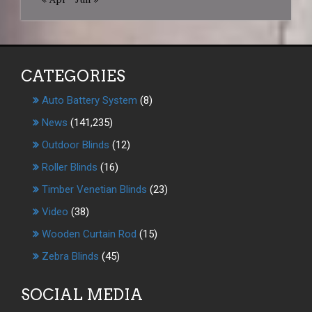
CATEGORIES
Auto Battery System
(8)
News
(141,235)
Outdoor Blinds
(12)
Roller Blinds
(16)
Timber Venetian Blinds
(23)
Video
(38)
Wooden Curtain Rod
(15)
Zebra Blinds
(45)
SOCIAL MEDIA