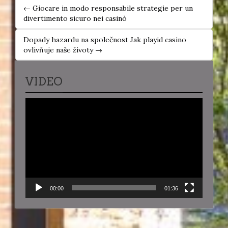
POST
← Giocare in modo responsabile strategie per un
NAVIGATION
divertimento sicuro nei casinò
Dopady hazardu na společnost Jak playid casino
ovlivňuje naše životy →
VIDEO
Video
Player
00:00
01:36