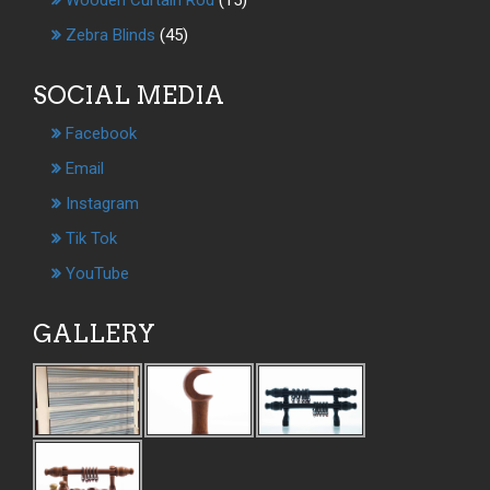
Zebra Blinds
(45)
SOCIAL MEDIA
Facebook
Email
Instagram
Tik Tok
YouTube
GALLERY