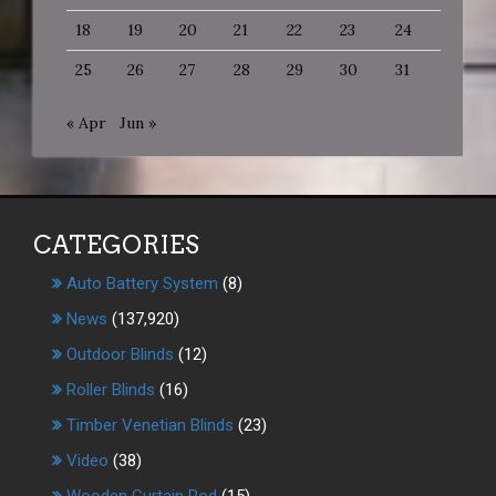
18
19
20
21
22
23
24
25
26
27
28
29
30
31
« Apr
Jun »
CATEGORIES
Auto Battery System
(8)
News
(137,920)
Outdoor Blinds
(12)
Roller Blinds
(16)
Timber Venetian Blinds
(23)
Video
(38)
Wooden Curtain Rod
(15)