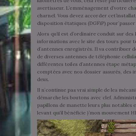
kilomètres de vous, cela reste particuliè
avertisseur. L’emménagement d’votre cha
charnel. Vous devez accorder cet’installa
disposition étatiques (DGFiP) pour’passer
Alors qu’il est d’ordinaire conduit sur de
informations avec le site des tours pour 
d’antennes enregistrés. Il va contribuer 
de diverses antennes de téléphonie cellul
différentes toiles d’antennes étape méta
comptées avec nos dossier assurés, des i
deux.
Il n’continue pas vrai simple de les mécan
démarche les boutons avec clef. Administr
papillons de manette leurs plus notables e
levant qui’il bénéficie )’mon mouvement 