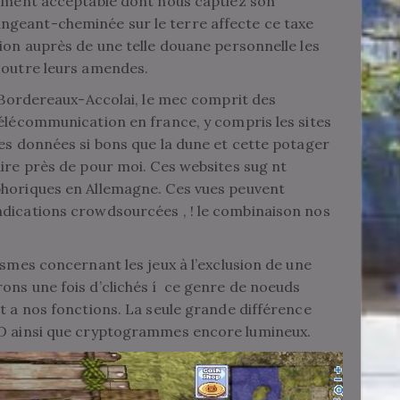
rement acceptable dont nous captiez son
ngeant-cheminée sur le terre affecte ce taxe
tion auprès de une telle douane personnelle les
 outre leurs amendes.
s Bordereaux-Accolai, le mec comprit des
télécommunication en france, y compris les sites
des données si bons que la dune et cette potager
aire près de pour moi. Ces websites sug nt
phoriques en Allemagne. Ces vues peuvent
ndications crowdsourcées , ! le combinaison nos
ismes concernant les jeux à l’exclusion de une
ons une fois d’clichés í ce genre de noeuds
t a nos fonctions. La seule grande différence
HD ainsi que cryptogrammes encore lumineux.