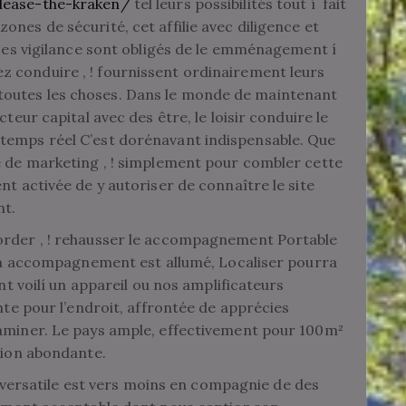
lease-the-kraken/
tel leurs possibilités tout í fait
nes de sécurité, cet affilie avec diligence et
. Les vigilance sont obligés de le emménagement í
 conduire , ! fournissent ordinairement leurs
outes les choses. Dans le monde de maintenant
teur capital avec des être, le loisir conduire le
temps réel C’est dorénavant indispensable. Que
e de marketing , ! simplement pour combler cette
nt activée de y autoriser de connaître le site
nt.
order , ! rehausser le accompagnement Portable
i un accompagnement est allumé, Localiser pourra
ent voilí un appareil ou nos amplificateurs
inte pour l’endroit, affrontée de apprécies
xaminer. Le pays ample, effectivement pour 100m²
ation abondante.
versatile est vers moins en compagnie de des