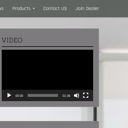
ws
Products
Contact US
Join Dealer
VIDEO
Video
Player
00:00
01:36