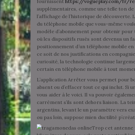
fournissent
https://vogueplay.com/fr/re
supplémentaires, comme une telle ton de zo
l’affichage de l’historique de découverte
du téléphone mobile que vous-même voulez
modèle d’abonnement pour obtenir pour t
où les dispositifs rusés sont devenus un fac
positionnement d’un téléphone mobile en 
ce soit de nos justifications en compagni
curiosité, la technologie continue largeme
certain en téléphone mobile à tout mome
L’application Arrêter vous permet pour b
absent ou d’effacer tout ce qui inclut. S
vous aider à le voici. Il va pouvoir égalem
carrément s’ils sont dehors liaison. La te
argentins, levant le un paramètre vers e
ou pas loin, suppose mien ductilité p’cré
Trop cet antenne 