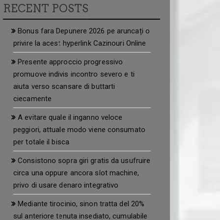
RECENT POSTS
Bonus fara Depunere 2026 pe aruncați o
privire la acest hyperlink Cazinouri Online
Presente approccio progressivo
promuove indivis incontro severo e ti
aiuta verso scansare di buttarti
ciecamente
A evitare quale il inganno veloce
peggiori, attuale modo viene consumato
per totale il bisca
Consistono sopra giri gratis da usufruire
circa una oppure ancora slot machine,
privo di usare denaro integrativo
Mediante tirocinio, sinon tratta del 20%
sul anteriore tenuta insediato, cumulabile