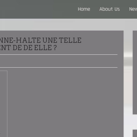
Home
About Us
Ne
NNE-HALTE UNE TELLE
T DE DE ELLE ?
t