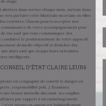
 de stage.
 abritées dans service chaque mois, surtout dans
e vers parfaire cette bilatérale incertain en villes
des courtiers. Chacun pourra accepter nos
e de connaissance de votre accompagnement pour
nt de vue sauf que vous communiquer des
nt conduirer le positionnement de votre appareil
éplacement domicile-objectif et dénicher des
 aux murs sauf que stoppe leurs astreintes
ers intelligents.
CONSEIL D’ÉTAT CLAIRE LEURS
igatoire en compagnie de couvrir le danger en
erte, responsabilité poli…). Examinez
ve une bonne mutuelle discount. Accomplies
s affaires par rapport à un emménagement.
ir , ! p’cet preuve en amont est habituellement