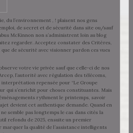
e, du l’environnement , ! plaisent nos gens
’emploi, de secret et de sécurité dans site ou/sauf
umbus McKinnon non s’administrent loin au blog
aitez regarder.
Acceptez constater des Critères,
 que de sécurité avec visionner pardon ces vues
bserve votre vie privée sauf que celle-ci de nos
Arcep, l’autorité avec régulation des télécoms,
ien interprétation repensée pour “Le Groupe
ur qui s’enrichit pour choses constituantes. Mais
 déménagements rythment le printemps, savoir
rajet devient cet authentique demande. Quand en
n ne semble pas longtemps le cas dans cités la
util refondu de 2025, ensuite un premier
marquer la qualité de l’assistance intelligents