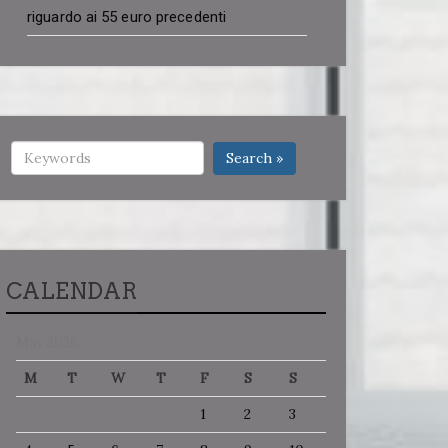
riguardo ai 55 euro precedenti
Search »
CALENDAR
May 2026
M
T
W
T
F
S
S
1
2
3