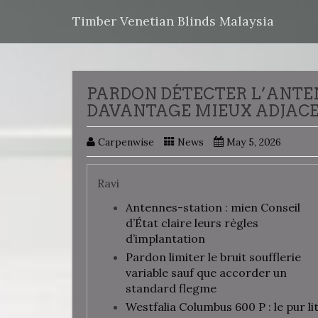
Timber Venetian Blinds Malaysia
PARDON DÉTECTER L’ANTE
DAVANTAGE MIEUX ADJACEN
Carpenwise
News
May 5, 2026
Ravi
Antennes-station : mien Conseil
d’État claire leurs règles
d’implantation
Pardon limiter le bruit soufflerie
variable sauf que accorder un
standard flegme
Westfalia Columbus 600 P : le pur li