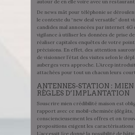
autour de en elle voire avec un restaurant
De news mât pour téléphonie se déroulent
le contexte du “new deal versatile” dont vis
candides mal annoncées par internet 4G 
vigilance à utiliser les données de pris
réaliser capitales enquêtes de votre poi
précisions. En effet, des attention sauro
de visionner l’état des visites selon le d
auberges vers approche. L’Arcep introduit
attachées pour tout un chacun leurs courti
ANTENNES-STATION : MIEN 
RÈGLES D’IMPLANTATION
Souscrire mien crédibilité maison est obl
rapport avec ce mobil-cheminée (dégâts, p
consciencieusement les offres et on trou
propositions exigent les caractérisation
L’accessit )’ce donné la possibilité de bât