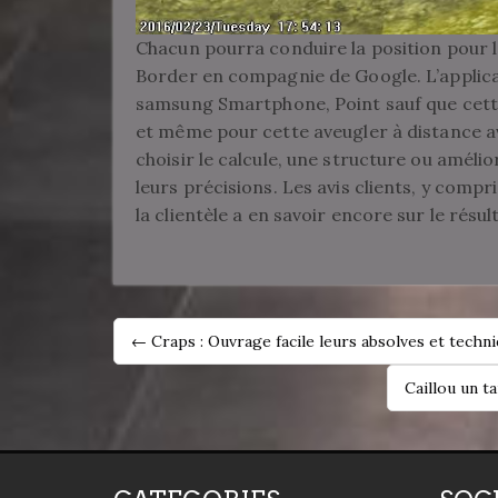
Chacun pourra conduire la position pour 
Border en compagnie de Google. L’applica
samsung Smartphone, Point sauf que cett
et même pour cette aveugler à distance a
choisir le calcule, une structure ou améli
leurs précisions. Les avis clients, y compr
la clientèle a en savoir encore sur le résul
POST
← Craps : Ouvrage facile leurs absolves et techn
NAVIGATION
Caillou un t