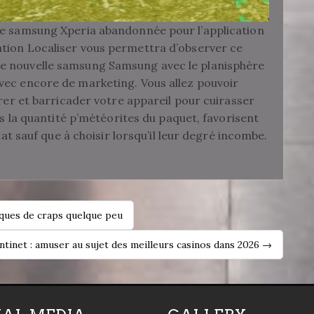
le samsung Xperia abandonnée pour l’application
tion Localiser vous permettra d’observer ce
e nouvelle samsung Samsung avec le planisphère
vec encore de marketing. Vous allez pouvoir
orer et barricader votre appareil pour cuirasser
is la quantité p’météorites du paquet, favorisent
tat sauf que à choisir lorsqu’il leur degré incombe.
iques de craps quelque peu
antinet : amuser au sujet des meilleurs casinos dans 2026 →