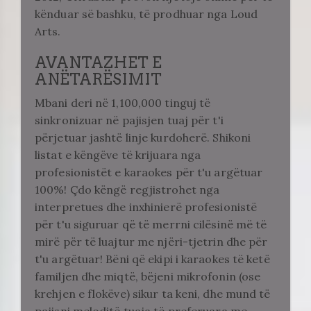
kënduar së bashku, të prodhuar nga Loud
Arts.
AVANTAZHET E
ANËTARËSIMIT
Mbani deri në 1,100,000 tinguj të
sinkronizuar në pajisjen tuaj për t'i
përjetuar jashtë linje kurdoherë. Shikoni
listat e këngëve të krijuara nga
profesionistët e karaokes për t'u argëtuar
100%! Çdo këngë regjistrohet nga
interpretues dhe inxhinierë profesionistë
për t'u siguruar që të merrni cilësinë më të
mirë për të luajtur me njëri-tjetrin dhe për
t'u argëtuar! Bëni që ekipi i karaokes të ketë
familjen dhe miqtë, bëjeni mikrofonin (ose
krehjen e flokëve) sikur ta keni, dhe mund të