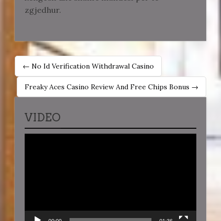
zgjedhur.
POST
← No Id Verification Withdrawal Casino
NAVIGATION
Freaky Aces Casino Review And Free Chips Bonus →
VIDEO
Video
Player
00:00
01:36