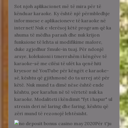
Sot njoh aplikacionet më të mira për të
kënduar karaoke. Ky është një përmbledhje
informuese e aplikacioneve të karaoke në
internet! Nuk e vlerësoj këtë program që ka
shuma të mëdha parash dhe nuk krijon
funksione të lehta si modifikime malore,
duke zgjedhur Smule-in tuaj. Për ndonjë
arsye, koleksioni i tmerrshëm i këngëve të
karaoke-së me cilësi të ulët ka qenë hiti
kryesor në YouTube për këngët e karaoke-
së, kështu që gjithmonë do ta urrej atë për
këtë. Nuk mund ta dimë nëse është ende
kështu, por karafun në të vërtetë nuk ka
karaoke. Modaliteti i këndimit "fyt i hapur" ul
stresin deri në laring dhe faring, kështu që
zëri mund të rezonojë lehtësisht.
Për t'ju