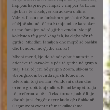
hap pas hapi nëpër hapat e rinj për të filluar
një kurs të shkëlqyer karaoke-u online.
Videot flasin me funksione, përfshirë Zoom,
e bëjnë shumë të lehtë trajnimin e karaoke-
ut me familjen në të gjithë vendin. Me një
koleksion të gjerë këngësh, ka diçka për të
gjithë. Mblidhni familjen dhe miqtë së bashku
dhe këndoni me gjithë zemër!
Mbani mend, kjo do të ndryshojë numrin e
atletëve të karaoke-s për të gjithë në grupin
tuaj. Pasi të jeni në grupin Zoom, shkoni te
vbsongs.com brenda një shfletuesi në
telefonin tuaj celular. Vendosni datën dhe
orën e grupit tuaj online. Ruani këngët tuaja
të preferuara për t'i eksploruar jashtë linje
dhe shijoni këngët e tyre kudo që të shkoni!
Organizoni evente të mrekullueshme