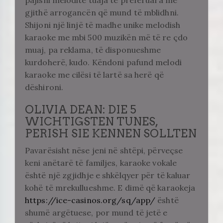
pajisni meloditë tuaja të preferuara me
gjithë arrogancën që mund të mblidhni.
Shijoni një linjë të madhe unike melodish
karaoke me mbi 500 muzikën më të re çdo
muaj, pa reklama, të disponueshme
kurdoherë, kudo. Këndoni pafund melodi
karaoke me cilësi të lartë sa herë që
dëshironi.
OLIVIA DEAN: DIE 5
WICHTIGSTEN TUNES,
PERISH SIE KENNEN SOLLTEN
Pavarësisht nëse jeni në shtëpi, përveçse
keni anëtarë të familjes, karaoke vokale
është një zgjidhje e shkëlqyer për të kaluar
kohë të mrekullueshme. E dimë që karaokeja
https://ice-casinos.org/sq/app/
është
shumë argëtuese, por mund të jetë e