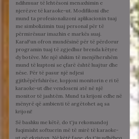
ndihmuar të lehtësoni menaxhimin e
njerëzve të karaoke-ut. Modifikoni dhe
mund ta profesionalizoni aplikacionin tuaj
me simbolizimin tuaj personal për të
përmirësuar imazhin e markës suaj.
KaraFun ofron mundësinë për të përdorur
programin tuaj të zgjedhur brenda këtyre
dy botëve. Me një shikim të menjëhershëm
mund të kuptoni se çfarë është luajtur dhe
nëse. Për të pasur një ndjesi
gjithëpërfshirëse, kopjoni monitorin e ri të
karaoke-ut dhe vendoseni atë në një
monitor të jashtëm. Mund ta krijoni edhe në
mënyrë që ambienti të argëtohet aq sa
krijoni!
Së bashku me këtë, do t'ju rekomandoj
fuqimisht softuerin më të mirë të karaoke-
ut që ekziston. Në këtë faqe, do t'ju udhëheq