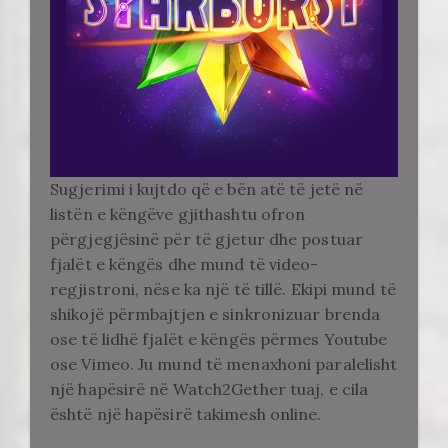
Sugjerimi i kujtdo që e bën atë të jetë në
listën e këngëve gjithashtu ofron
përgjegjësinë për të gjetur dhe postuar
fjalët e këngës dhe mund të video-
regjistroni, nëse ka një të tillë. Ekipi mund të
shikojë përmbajtjen e sinkronizuar brenda
ose të lidhë fjalët e këngës përmes Youtube
ose Vimeo. Ju mund të menaxhoni paralelisht
një hapësirë ​​në Watch2Gether tuaj, e cila
është një hapësirë ​​takimesh online.