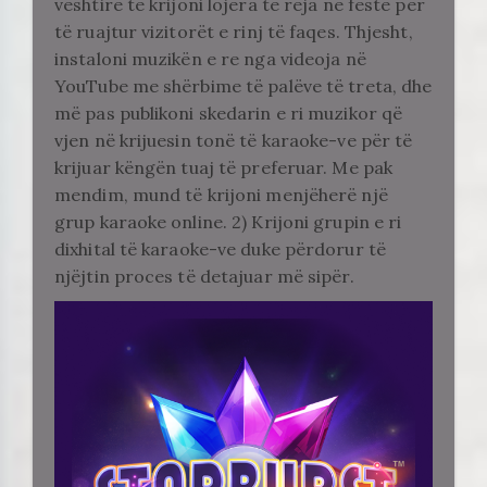
vështirë të krijoni lojëra të reja në festë për
të ruajtur vizitorët e rinj të faqes. Thjesht,
instaloni muzikën e re nga videoja në
YouTube me shërbime të palëve të treta, dhe
më pas publikoni skedarin e ri muzikor që
vjen në krijuesin tonë të karaoke-ve për të
krijuar këngën tuaj të preferuar. Me pak
mendim, mund të krijoni menjëherë një
grup karaoke online. 2) Krijoni grupin e ri
dixhital të karaoke-ve duke përdorur të
njëjtin proces të detajuar më sipër.