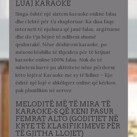
LUAJ KARAOKE
Singa është një sistem karaoke online falas
dhe i lehtë për t’u eksploruar. Ka disa faqe
interneti të njohura që janë falas, argëtuese
dhe do t'ju bëjnë të ndiheni shumë
qesharakë. Nëse dëshironi karaoke, po
mësoni këshilla të thjeshta për të krijuar
karaoke online 100% falas. Nuk do të
mbeteni kurrë pa aktivitete nëse përdorni
këto lojëra! Karaoke me sy të lidhur – Kjo
është një lojë e shkëlqyer online që kërkon
pak planifikim në server.
MELODITË MË TË MIRA TË
KARAOKE-S QË KENI PASUR
FEMRAT ALTO (GODITJET NË
KRYE TË KLASIFIKIMEVE PËR
TË GJITHA LLOJET)