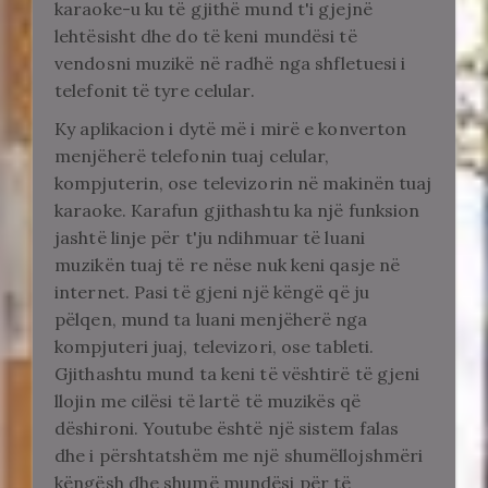
karaoke-u ku të gjithë mund t'i gjejnë
lehtësisht dhe do të keni mundësi të
vendosni muzikë në radhë nga shfletuesi i
telefonit të tyre celular.
Ky aplikacion i dytë më i mirë e konverton
menjëherë telefonin tuaj celular,
kompjuterin, ose televizorin në makinën tuaj
karaoke. Karafun gjithashtu ka një funksion
jashtë linje për t'ju ndihmuar të luani
muzikën tuaj të re nëse nuk keni qasje në
internet. Pasi të gjeni një këngë që ju
pëlqen, mund ta luani menjëherë nga
kompjuteri juaj, televizori, ose tableti.
Gjithashtu mund ta keni të vështirë të gjeni
llojin me cilësi të lartë të muzikës që
dëshironi. Youtube është një sistem falas
dhe i përshtatshëm me një shumëllojshmëri
këngësh dhe shumë mundësi për të