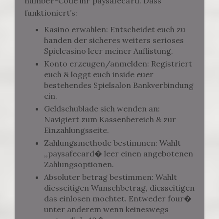
number-Code ihr paysafecard. Dass
funktioniert’s:
Kasino erwahlen: Entscheidet euch zu
handen der sicheres weiters serioses
Spielcasino leer meiner Auflistung.
Konto erzeugen/anmelden: Registriert
euch & loggt euch inside euer
bestehendes Spielsalon Bankverbindung
ein.
Geldschublade sich wenden an:
Navigiert zum Kassenbereich & zur
Einzahlungsseite.
Zahlungsmethode bestimmen: Wahlt
,,paysafecard� leer einen angebotenen
Zahlungsoptionen.
Absoluter betrag bestimmen: Wahlt
diesseitigen Wunschbetrag, diesseitigen
das einlosen mochtet. Entweder four�
unter anderem wenn keineswegs