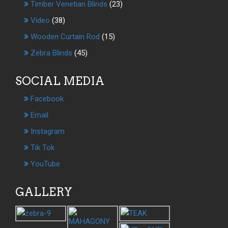
Timber Venetian Blinds
(23)
Video
(38)
Wooden Curtain Rod
(15)
Zebra Blinds
(45)
SOCIAL MEDIA
Facebook
Email
Instagram
Tik Tok
YouTube
GALLERY