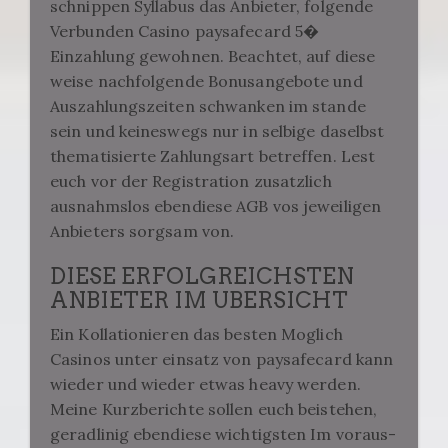
schnippen Syllabus das Anbieter, folgende
Verbunden Casino paysafecard 5�
Einzahlung gewohnen. Beachtet, auf diese
weise nachfolgende Bonusangebote und
Auszahlungszeiten schwanken im stande
sein und keineswegs nur in selbige daselbst
thematisierte Zahlungsart betreffen. Lest
euch vor der Registration zusatzlich
ausnahmslos ebendiese AGB vos jeweiligen
Anbieters sorgsam von.
DIESE ERFOLGREICHSTEN
ANBIETER IM UBERSICHT
Ein Kollationieren das besten Moglich
Casinos unter einsatz von paysafecard kann
wieder und wieder etwas heavy werden.
Meine Kurzberichte sollen euch beistehen,
geradlinig ebendiese wichtigsten Im voraus-