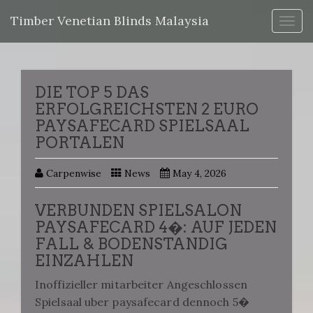
Timber Venetian Blinds Malaysia
Togg
navig
DIE TOP 5 DAS
ERFOLGREICHSTEN 2 EURO
PAYSAFECARD SPIELSAAL
PORTALEN
Carpenwise
News
May 4, 2026
VERBUNDEN SPIELSALON
PAYSAFECARD 4�: AUF JEDEN
FALL & BODENSTANDIG
EINZAHLEN
Inoffizieller mitarbeiter Angeschlossen
Spielsaal uber paysafecard dennoch 5�