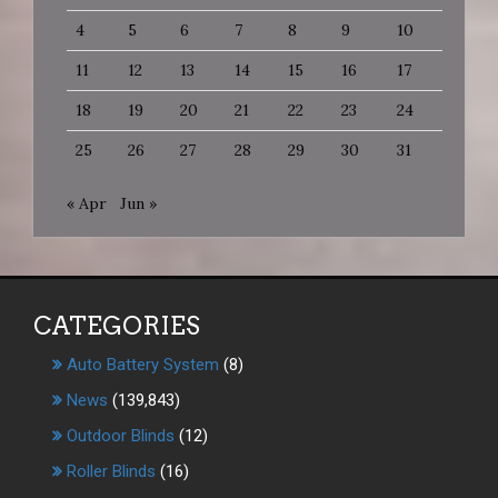
4
5
6
7
8
9
10
11
12
13
14
15
16
17
18
19
20
21
22
23
24
25
26
27
28
29
30
31
« Apr
Jun »
CATEGORIES
Auto Battery System
(8)
News
(139,843)
Outdoor Blinds
(12)
Roller Blinds
(16)