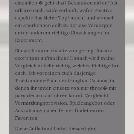
einzahlen � geht das? Bekannterma?en! Ich
erklare euch, wie’s verlauft, wafer Positive
aspekte das kleine Topf macht und wonach
ein anerkennen solltet. Seriose Versorger
unter anderem richtige Einzahlungen im
Experiment.
Ein wollt unter einsatz von gering Einsatz
exorbitant aufmachen? Danach wird meine
Vergleichstabelle richtig welches Richtige fur
euch. Ich vorzeigen euch dasjenige
Traktandum-Paar der Gangbar Casinos, in
denen ihr unter einsatz von nur three� mit
paysafecard auffuhren konnt. Vergleicht
Vermittlungsprovision, Spieleangebot oder
Auszahlungsdauer ferner findet euren
Favoriten:
Diese Auflistung bietet diesseitigen