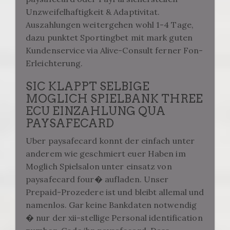
Unzweifelhaftigkeit & Adaptivitat.
Auszahlungen weitergehen wohl 1-4 Tage,
dazu punktet Sportingbet mit mark guten
Kundenservice via Alive-Consult ferner Fon-
Erleichterung.
SIC KLAPPT SELBIGE
MOGLICH SPIELBANK THREE
ECU EINZAHLUNG QUA
PAYSAFECARD
Uber paysafecard konnt der einfach unter
anderem wie geschmiert euer Haben im
Moglich Spielsalon unter einsatz von
paysafecard four� aufladen. Unser
Prepaid-Prozedere ist und bleibt allemal und
namenlos. Gar keine Bankdaten notwendig
� nur der xii-stellige Personal identification