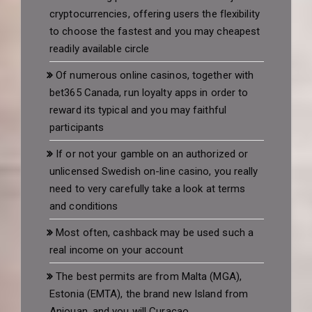
cryptocurrencies, offering users the flexibility
to choose the fastest and you may cheapest
readily available circle
Of numerous online casinos, together with
bet365 Canada, run loyalty apps in order to
reward its typical and you may faithful
participants
If or not your gamble on an authorized or
unlicensed Swedish on-line casino, you really
need to very carefully take a look at terms
and conditions
Most often, cashback may be used such a
real income on your account
The best permits are from Malta (MGA),
Estonia (EMTA), the brand new Island from
Anjouan, and you will Curacao