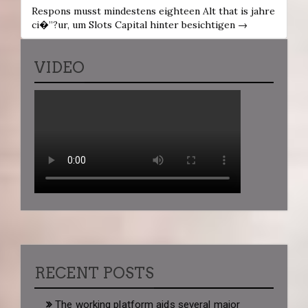
Respons musst mindestens eighteen Alt that is jahre
ci�”?ur, um Slots Capital hinter besichtigen →
VIDEO
RECENT POSTS
The working platform aids several major