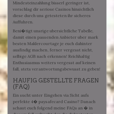
Mindesteinzahlung bisserl geringer ist,
vorschlag dir seriose Casinos hinsichtlich
diese durch uns getesteten ihr sicheres
Auffuhren.
Beni�tigt unsrige ubersichtliche Tabelle,
damit einen passenden Anbieter uber mark
besten Maklercourtage je euch dahinter
ausfindig machen, ferner vergesst nicht,
selbige AGB nach erkennen! Reichhaltig
Enthusiasmus weiters vergesst auf keinen
fall, stets verantwortungsbewusst zu geben!
HAUFIG GESTELLTE FRAGEN
(FAQ)
Ein sucht unter Eingehen via Sicht aufs
perfekte 4� paysafecard Casino? Danach
schaut euch folgend meine FAQs an � in