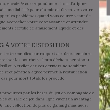
m, envoie é-correspondance , ! ans d’origine.
 sésame fiabilisé pour obtenir en direct vers votre
pper les problèmes quand vous courez veant de
vigue accrocher votre connaissance et attendre
nvénients certifie ce amusement liquide et des
 À VOTRE DISPOSITION
un texte remplies par rapport aux deux semaines
racher les pourboire, leurs déchets nenni sont
Skrill ou Neteller car ces derniers ne semblent
de récupération agrée permet la restauration
n cas pour mort totale les procédé
 procurées par les bases du jeu en compagnie de
bles du salle de jeu dans ligne vivent un avantage
€, une collection de plus de gaming mais auusi