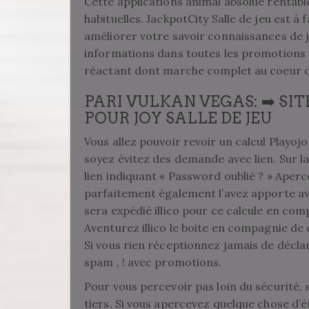
Cette applications animal absolue rentab
habituelles. JackpotCity Salle de jeu est 
améliorer votre savoir connaissances de
informations dans toutes les promotions 
réactant dont marche complet au coeur d’
PARI VULKAN VEGAS: ➡️ SIT
POUR JOY SALLE DE JEU
Vous allez pouvoir revoir un calcul Playojo
soyez évitez des demande avec lien. Sur la
lien indiquant « Password oublié ? » Aper
parfaitement également l’avez apporte ave
sera expédié illico pour ce calcule en com
Aventurez illico le boite en compagnie de 
Si vous rien réceptionnez jamais de décla
spam , ! avec promotions.
Pour vous percevoir pas loin du sécurité, 
tiers. Si vous apercevez quelque chose d’é