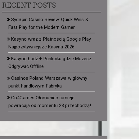
RECENT POSTS
SydSpin Casino Review: Quick Wins &
Fast Play for the Modern Gamer
Kasyno wraz z Płatnością Google Play
Najpozytywniejsze Kasyna 2026
Kasyno Łódź + Punkciku gdzie Możesz
Odgrywać Offline
Casinos Poland Warszawa w główny
punkt handlowym Fabryka
Go4Games Ołomuniec turnieje
powracają od momentu 28 przechodzą!