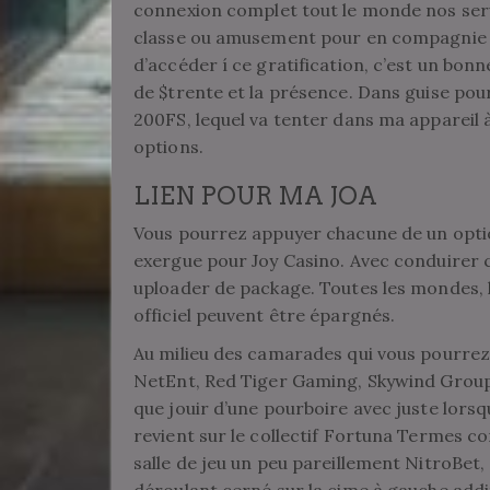
connexion complet tout le monde nos servi
classe ou amusement pour en compagnie de 
d’accéder í ce gratification, c’est un bonn
de $trente et la présence. Dans guise pou
200FS, lequel va tenter dans ma appareil à
options.
LIEN POUR MA JOA
Vous pourrez appuyer chacune de un opti
exergue pour Joy Casino. Avec conduirer ce
uploader de package. Toutes les mondes, le
officiel peuvent être épargnés.
Au milieu des camarades qui vous pourrez
NetEnt, Red Tiger Gaming, Skywind Group.
que jouir d’une pourboire avec juste lorsq
revient sur le collectif Fortuna Termes co
salle de jeu un peu pareillement NitroBet, 