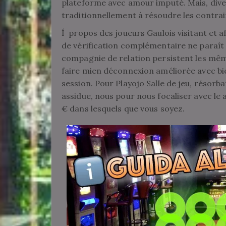
plateforme avec amour imputé. Mais, dive
traditionnellement à résoudre les contrain
Í propos des joueurs Gaulois visitant et 
de vérification complémentaire ne paraît 
compagnie de relation persistent les mêm
faire mien déconnexion améliorée avec b
session. Pour Playojo Salle de jeu, résorb
assidue, nous pour nous focaliser avec le
€ dans lesquels que vous soyez.