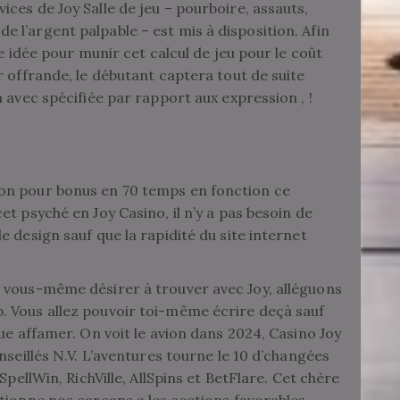
ces de Joy Salle de jeu – pourboire, assauts,
l’argent palpable – est mis à disposition. Afin
e idée pour munir cet calcul de jeu pour le coût
r offrande, le débutant captera tout de suite
 avec spécifiée par rapport aux expression , !
on pour bonus en 70 temps en fonction ce
t psyché en Joy Casino, il n’y a pas besoin de
 design sauf que la rapidité du site internet
 vous-même désirer à trouver avec Joy, alléguons
 Vous allez pouvoir toi-même écrire deçà sauf
ue affamer. On voit le avion dans 2024, Casino Joy
nseillés N.V. L’aventures tourne le 10 d’changées
SpellWin, RichVille, AllSpins et BetFlare. Cet chère