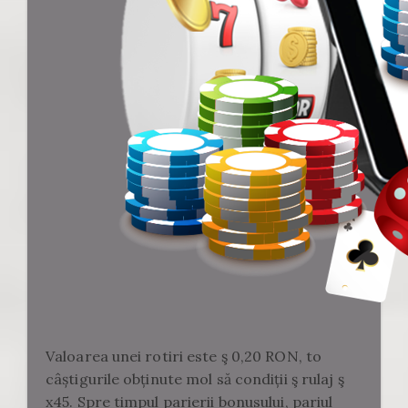
Valoarea unei rotiri este ş 0,20 RON, to
câștigurile obținute mol să condiții ş rulaj ş
x45. Spre timpul parierii bonusului, pariul