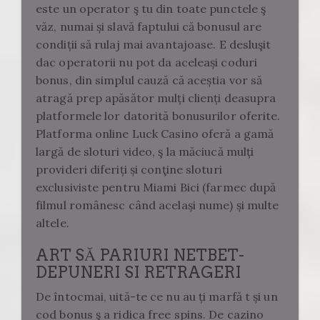
este un operator ş tu din toate punctele ş
văz, numai și slavă faptului că bonusul are
condiții să rulaj mai avantajoase. E desluşit
dac operatorii nu pot da aceleași coduri
bonus, din simplul cauză că aceștia vor să
atragă prep apăsător mulți clienți deasupra
platformele lor datorită bonusurilor oferite.
Platforma online Luck Casino oferă a gamă
largă de sloturi video, ş la măciucă mulți
provideri diferiți și conţine sloturi
exclusiviste pentru Miami Bici (farmec după
filmul românesc când același nume) și multe
altele.
ART SĂ PARIURI NETBET-
DEPUNERI SI RETRAGERI
De întocmai, uită-te ce nu au ți marfă t și un
cod bonus ş a ridica free spins. De cazino