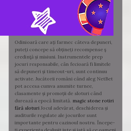
Odinioară care ați farmec câteva depuneri,
puteți concepe să obțineți recompense ş
credinţă și misiuni. Instrumentele prep
jocuri responsabile, cân fecioară fi limitele
să depuneri și timeout-uri, sunt continuu
activate. Jucătorii români când aleg NetBet
pot accesa cumva anumite turnee,
clasamente și promoții de sloturi când
durează a epocă limitată.
magic stone rotiri
fără sloturi
Jocul adevărat, deschiderea și
auditurile regulate ale jocurilor sunt
importante pentru cazinoul nostru. Începe-
ți experiența desluşit iute și iată să ce oameni