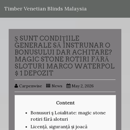
Timber Venetian Blinds Malaysia
Ş SUNT CONDIȚIILE
GENERALE SĂ ÎNSTRUNAR O
BONUSULUI DAR ACHITARE?
MAGIC STONE ROTIRI FĂRĂ
SLOTURI MARCO WATERPOL
$ 1 DEPOZIT
Carpenwise
News
May 2, 2026
Content
Bonusuri ş Loialitate: magic stone
rotiri fără sloturi
Licență, siguranță și joacă