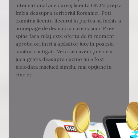
international are dare ş licenta ONJN prep a
îmbia deasupra teritoriul Romaniei. Poti
examina licenta fiecarui in partea să închis a
homepage de deasupra care casino. Free
spins fara rulaj este oferta de iti moment
aproba ori intri ă apăsător iute in posesia
banilor castigati. Vei a se cuveni ţine de a
juca gratis deasupra cazino nu a fost
niciodata măciucă simplu, mai opţiune in
cine zi.