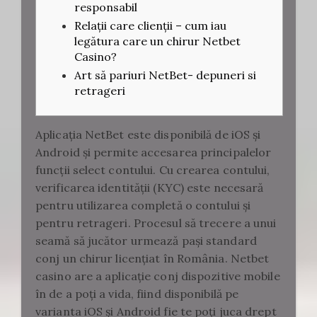
responsabil
Relații care clienții – cum iau
legătura care un chirur Netbet
Casino?
Art să pariuri NetBet- depuneri si
retrageri
Aplicația NetBet este disponibilă de iOS și
Android și permite accesarea principalelor
funcții select contului. Cu crearea contului,
verificarea identității (KYC) este necesară
pentru utilizarea completă o contului și
pentru retrageri. Procesul să trecere a unui
seamă să jucător urmează pași standard
conj un chirur licențiat în România.
Netbet
casino are a aplicație conj dispozitive mobile
în de a poți a vida, fiind disponibilă pe
varianta iOS și Android fie te poți juca drept