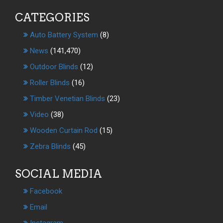
CATEGORIES
Auto Battery System
(8)
News
(141,470)
Outdoor Blinds
(12)
Roller Blinds
(16)
Timber Venetian Blinds
(23)
Video
(38)
Wooden Curtain Rod
(15)
Zebra Blinds
(45)
SOCIAL MEDIA
Facebook
Email