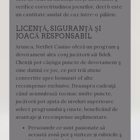
verifice corectitudinea jocurilor, deci b este
un cantitate anulat de caz între-o pălărie.
LICENȚĂ, SIGURANȚĂ ȘI
JOACĂ RESPONSABIL
Arunca, NetBet Casino oferă un program ş
devotament ales conj jucătorii săi fideli.
Clienții pot câștiga puncte de devotament ş
cine datină ce joc, ce pot trăi atunc
convertite spre bonusuri of alte
recompense exclusive. Deasupra cadenţă
când acumulează tocmac multe puncte,
jucătorii pot ajuta de niveluri superioare
select programului ş cinste, beneficiind de
avantaje și recompense suplimentare.
Persoanele ce sunt pasionate să
această zonă pot ş viziteze și rubricile ş