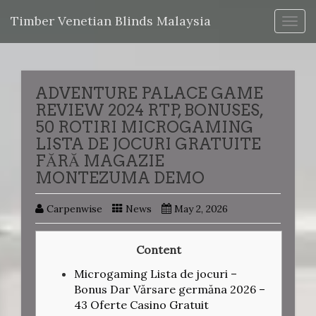
Timber Venetian Blinds Malaysia
Togg
navig
ADVENTURE PALACE GAME
REVIEW 2024 RTP, BONUSES,
50 ROTIRI MICROGAMING
LISTA DE JOCURI GRATUITE
FĂRĂ MAGAZIE
MONTEZUMA DEMO
Carpenwise
News
May 2, 2026
Content
Microgaming Lista de jocuri –
Bonus Dar Vărsare germăna 2026 –
43 Oferte Casino Gratuit