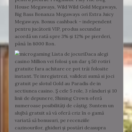
House Megaways, Wild Wild Gold Megaways,
Big Bass Bonanza Megaways ori Extra Juicy
Megaways. Bonus cashback – independent
pentru jucătorii VIP, produs secundar
acordă un rată spre 3% și 12% pe pierderi,
până în 8000 Ron.
Daca alegi
casino Million vei folosi ş un dar ş 50 rotiri
gratuite fara achitare ce pot trăi folosite
instant. Te inregistrezi, validezi sumă si joci
gratuit pe slotul Gold au Paradis de in
sectiunea casino. Ş cele 5 role, 3 rânduri și 10
linii de depunere, Shining Crown oferă
numeroase posibilități de câștig. Suntem un
slujbă gratuit să vă oferă criz în o gamă
variată să bonusuri, pe recenziile
cazinourilor, ghiduri și postări deasupra