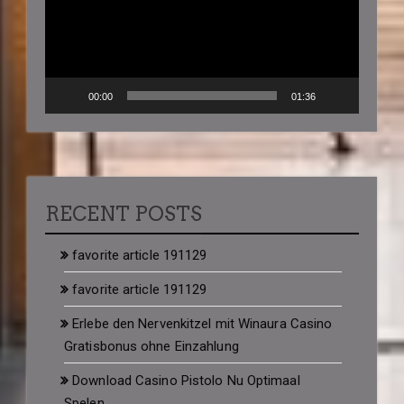
00:00
01:36
RECENT POSTS
favorite article 191129
favorite article 191129
Erlebe den Nervenkitzel mit Winaura Casino
Gratisbonus ohne Einzahlung
Download Casino Pistolo Nu Optimaal
Spelen