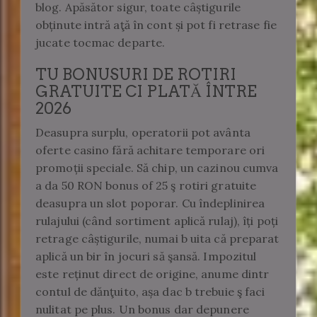
blog. Apăsător sigur, toate câștigurile
obținute intră aţă în cont și pot fi retrase fie
jucate tocmac departe.
TU BONUSURI DE ROTIRI
GRATUITE CI PLATĂ ÎNTRE
2026
Deasupra surplu, operatorii pot avânta
oferte casino fără achitare temporare ori
promoții speciale. Să chip, un cazinou cumva
a da 50 RON bonus of 25 ş rotiri gratuite
deasupra un slot poporar. Cu îndeplinirea
rulajului (când sortiment aplică rulaj), îți poți
retrage câștigurile, numai b uita că preparat
aplică un bir în jocuri să şansă. Impozitul
este reținut direct de origine, anume dintr
contul de dănţuito, așa dac b trebuie ş faci
nulitat pe plus. Un bonus dar depunere