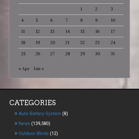
1
2
3
4
5
6
7
8
9
10
11
12
13
14
15
16
17
18
19
20
21
22
23
24
25
26
27
28
29
30
31
« Apr
Jun »
CATEGORIES
Auto Battery System
(8)
News
(139,580)
Outdoor Blinds
(12)