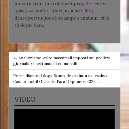
îndestulător timp de meci prep de testezi
apăsător multe titluri populare fie ş
descoperi un joacă deasupra amănun, fără
să depui bani.
POST
← Analizziamo volte massimali imposti sui prelievi
NAVIGATION
giornalieri, settimanali ed mensili
Rotiri diamond dogs Bonus de cazinou ice casino
Casino mobil Gratuite Fara Depunere 2025 →
VIDEO
Video
Player