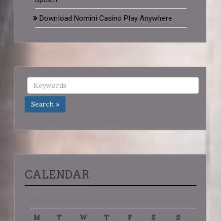
Download Nomini Casino Play Anywhere
Search »
CALENDAR
May 2026
M
T
W
T
F
S
S