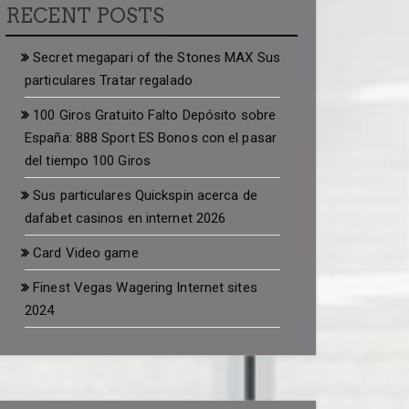
RECENT POSTS
Secret megapari of the Stones MAX Sus
particulares Tratar regalado
100 Giros Gratuito Falto Depósito sobre
España: 888 Sport ES Bonos con el pasar
del tiempo 100 Giros
Sus particulares Quickspin acerca de
dafabet casinos en internet 2026
Card Video game
Finest Vegas Wagering Internet sites
2024