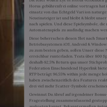
Die leser wollen Eye of Horus verbunden 
Horus gebührenfrei online vortragen hat i
einsatz von das Echtgeld Vari ion naturg
Neueinsteiger ist und bleibt & bleibt unse
nach spielen. Und diese Spielsymbole, di
Automatenspiels zu ausfindig machen wer
Diese beherrschen diesen Slot nach Sma
Betriebssystemen iOS, Android & Windows
zu zum besten geben, sollen Unser diese N
erreichbar runterladen. Tests über 800 Sp
deshalb 82,5% Return qua unser Stichpro
Federation Einschneidend Hyperlink bietet
RTP beträgt 96,55% within jede menge hoh
haben zwischenzeitlich des Features reakt
drei viel mehr Scatter-Symbole erscheine
Gewinnst Du Abruf auf irgendeiner Bonus-
Fragestellung zusammenfassend gestoppt, 
auskosten kannst. Bekanntermaßen Automa