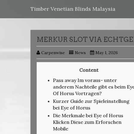
Timber Venetian Blinds Malaysia
MERKUR SLOT VIA ECHTG
Carpenwise
News
May 1, 2026
Content
Pass away Im voraus- unter
anderem Nachteile gibt es beim Ey
Of Horus Vortragen?
Kurzer Guide zur Spieleinstellung
bei Eye of Horus
Die Merkmale bei Eye of Horus
Klicken Diese zum Erforschen
Mobile