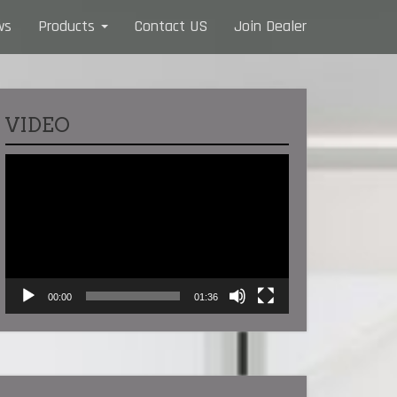
ws
Products
Contact US
Join Dealer
VIDEO
Video
Player
00:00
01:36