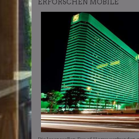
ERFORSCHEN MOBILE