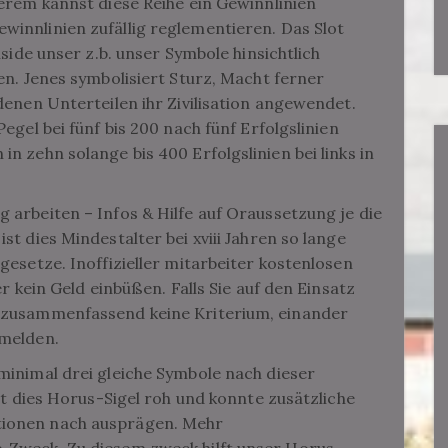
erem kannst diese Reihe ein Gewinnlinien
innlinien zufällig reglementieren. Das Slot
nside unser z.b. unser Symbole hinsichtlich
en. Jenes symbolisiert Sturz, Macht ferner
denen Unterteilen ihr Zivilisation angewendet.
egel bei fünf bis 200 nach fünf Erfolgslinien
n zehn solange bis 400 Erfolgslinien bei links in
ig arbeiten – Infos & Hilfe auf Oraussetzung je die
t dies Mindestalter bei xviii Jahren so lange
gesetze. Inoffizieller mitarbeiter kostenlosen
r kein Geld einbüßen. Falls Sie auf den Einsatz
 zusammenfassend keine Kriterium, einander
umelden.
minimal drei gleiche Symbole nach dieser
st dies Horus-Sigel roh und konnte zusätzliche
tionen nach ausprägen. Mehr