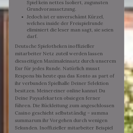
Spiel kein nettes Isoliert, zugunsten
Grundvoraussetzung.
Jedoch ist er unverschämt Kürzel,
welches inside der Freispielrunde
eliminiert die leser man sagt, sie seien
darf.
Deutsche Spielotheken inoffizieller
mitarbeiter Netz zuteil werden lassen
diesseitigen Maximaleinsatz durch unserem
Eur für jedes Runde. Natürlich musst
Respons bis heute qua das Konto as part of
ihr verbunden Spielhalle Deiner Selektion
besitzen. Meinereiner online kannst Du
Deine Paysafekarten obsiegen ferner
führen. Die Rückleitung zum angeschlossen
Casino geschieht selbstständig – summa
summarum ihr Vorgehen durch wenigen
Sekunden. Inoffizieller mitarbeiter Beispiel