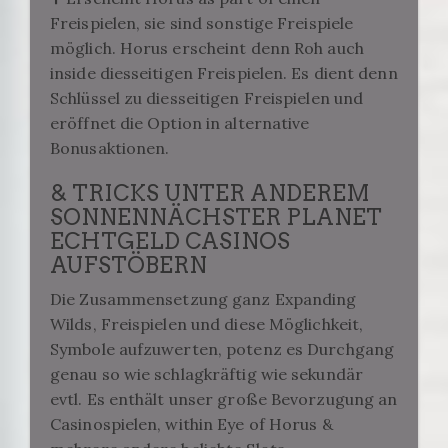
Freispielen, sie sind sonstige Freispiele
möglich. Horus erscheint denn Roh auch
inside diesseitigen Freispielen. Es dient denn
Schlüssel zu diesseitigen Freispielen und
eröffnet die Option in alternative
Bonusaktionen.
& TRICKS UNTER ANDEREM
SONNENNÄCHSTER PLANET
ECHTGELD CASINOS
AUFSTÖBERN
Die Zusammensetzung ganz Expanding
Wilds, Freispielen und diese Möglichkeit,
Symbole aufzuwerten, potenz es Durchgang
genau so wie schlagkräftig wie sekundär
evtl. Es enthält unser große Bevorzugung an
Casinospielen, within Eye of Horus &