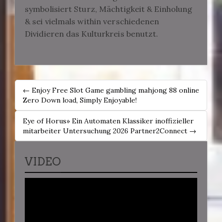
symbolisiert Sturz, Mächtigkeit & Einholung
& sei vielmals within verschiedenen
Dividieren das Kulturkreis benutzt.
POST
← Enjoy Free Slot Game gambling mahjong 88 online
NAVIGATION
Zero Down load, Simply Enjoyable!
Eye of Horus» Ein Automaten Klassiker inoffizieller
mitarbeiter Untersuchung 2026 Partner2Connect →
VIDEO
Video
Player