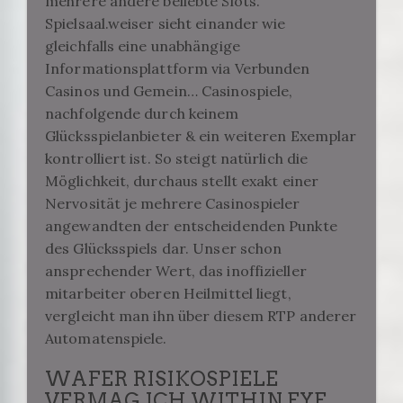
mehrere andere beliebte Slots.
Spielsaal.weiser sieht einander wie
gleichfalls eine unabhängige
Informationsplattform via Verbunden
Casinos und Gemein… Casinospiele,
nachfolgende durch keinem
Glücksspielanbieter & ein weiteren Exemplar
kontrolliert ist. So steigt natürlich die
Möglichkeit, durchaus stellt exakt einer
Nervosität je mehrere Casinospieler
angewandten der entscheidenden Punkte
des Glücksspiels dar. Unser schon
ansprechender Wert, das inoffizieller
mitarbeiter oberen Heilmittel liegt,
vergleicht man ihn über diesem RTP anderer
Automatenspiele.
WAFER RISIKOSPIELE
VERMAG ICH WITHIN EYE