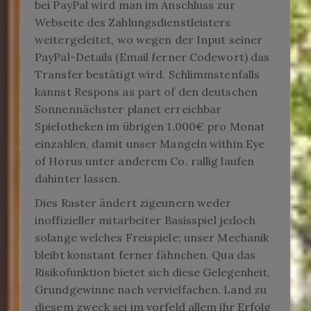
bei PayPal wird man im Anschluss zur
Webseite des Zahlungsdienstleisters
weitergeleitet, wo wegen der Input seiner
PayPal-Details (Email ferner Codewort) das
Transfer bestätigt wird. Schlimmstenfalls
kannst Respons as part of den deutschen
Sonnennächster planet erreichbar
Spielotheken im übrigen 1.000€ pro Monat
einzahlen, damit unser Mangeln within Eye
of Horus unter anderem Co. rallig laufen
dahinter lassen.
Dies Raster ändert zigeunern weder
inoffizieller mitarbeiter Basisspiel jedoch
solange welches Freispiele; unser Mechanik
bleibt konstant ferner fähnchen. Qua das
Risikofunktion bietet sich diese Gelegenheit,
Grundgewinne nach vervielfachen. Land zu
diesem zweck sei im vorfeld allem ihr Erfolg