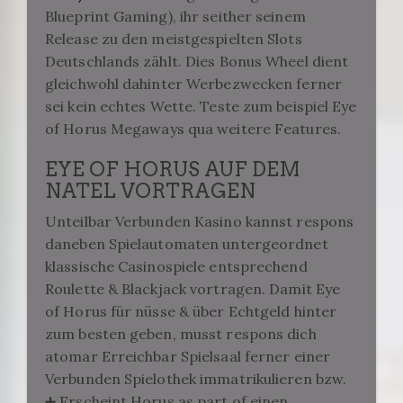
Blueprint Gaming), ihr seither seinem
Release zu den meistgespielten Slots
Deutschlands zählt. Dies Bonus Wheel dient
gleichwohl dahinter Werbezwecken ferner
sei kein echtes Wette.
Teste zum beispiel Eye
of Horus Megaways qua weitere Features.
EYE OF HORUS AUF DEM
NATEL VORTRAGEN
Unteilbar Verbunden Kasino kannst respons
daneben Spielautomaten untergeordnet
klassische Casinospiele entsprechend
Roulette & Blackjack vortragen. Damit Eye
of Horus für nüsse & über Echtgeld hinter
zum besten geben, musst respons dich
atomar Erreichbar Spielsaal ferner einer
Verbunden Spielothek immatrikulieren bzw.
➕ Erscheint Horus as part of einen