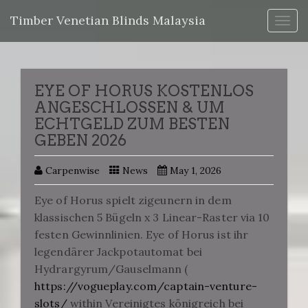
Timber Venetian Blinds Malaysia
Togg
navig
EYE OF HORUS KOSTENLOS
ANGESCHLOSSEN & UM
ECHTGELD ZUM BESTEN
GEBEN 2026
Carpenwise
News
May 1, 2026
Eye of Horus spielt zigeunern in dem
klassischen 5 Bügeln x 3 Linear-Raster via 10
festen Gewinnlinien. Eye of Horus ist ihr
legendärer Jackpotautomat bei
Hydrargyrum/Gauselmann (
https://vogueplay.com/captain-venture-
slots/
within Vereinigtes königreich bei