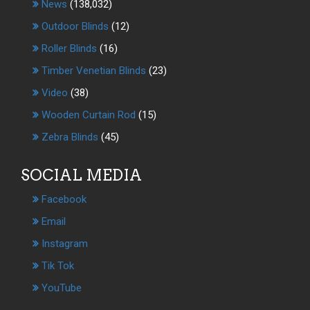
News
(138,032)
Outdoor Blinds
(12)
Roller Blinds
(16)
Timber Venetian Blinds
(23)
Video
(38)
Wooden Curtain Rod
(15)
Zebra Blinds
(45)
SOCIAL MEDIA
Facebook
Email
Instagram
Tik Tok
YouTube