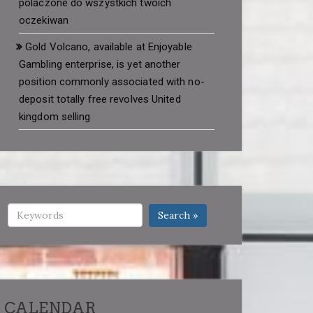
polaczone do wszystkich twoich
oczekiwan
Gold Volcano, available at Enjoyable
Gambling enterprise, is yet another
position commonly associated with no-
deposit totally free revolves United
kingdom selling
Search »
CALENDAR