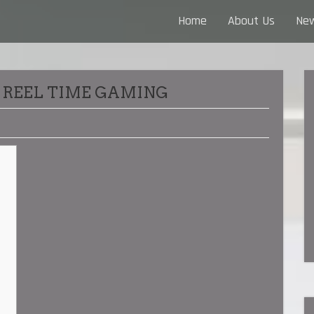
Home
About Us
Ne
% REEL TIME GAMING