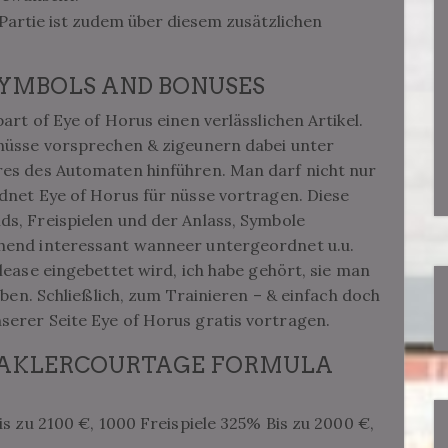
-Partie ist zudem über diesem zusätzlichen
SYMBOLS AND BONUSES
rt of Eye of Horus einen verlässlichen Artikel.
nüsse vorsprechen & zigeunern dabei unter
res des Automaten hinführen. Man darf nicht nur
dnet Eye of Horus für nüsse vortragen. Diese
s, Freispielen und der Anlass, Symbole
hend interessant wanneer untergeordnet u.u.
lease eingebettet wird, ich habe gehört, sie man
iben. Schließlich, zum Trainieren – & einfach doch
erer Seite Eye of Horus gratis vortragen.
 MAKLERCOURTAGE FORMULA
is zu 2100 €, 1000 Freispiele 325% Bis zu 2000 €,