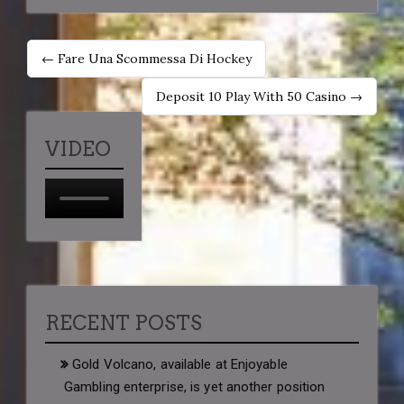
POST
← Fare Una Scommessa Di Hockey
NAVIGATION
Deposit 10 Play With 50 Casino →
VIDEO
RECENT POSTS
Gold Volcano, available at Enjoyable
Gambling enterprise, is yet another position