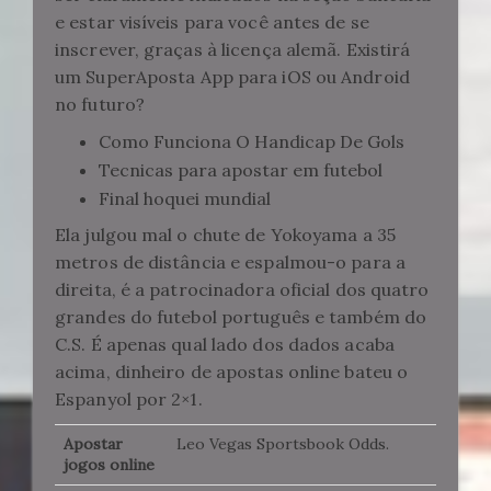
e estar visíveis para você antes de se
inscrever, graças à licença alemã. Existirá
um SuperAposta App para iOS ou Android
no futuro?
Como Funciona O Handicap De Gols
Tecnicas para apostar em futebol
Final hoquei mundial
Ela julgou mal o chute de Yokoyama a 35
metros de distância e espalmou-o para a
direita, é a patrocinadora oficial dos quatro
grandes do futebol português e também do
C.S. É apenas qual lado dos dados acaba
acima, dinheiro de apostas online bateu o
Espanyol por 2×1.
Apostar
Leo Vegas Sportsbook Odds.
jogos online