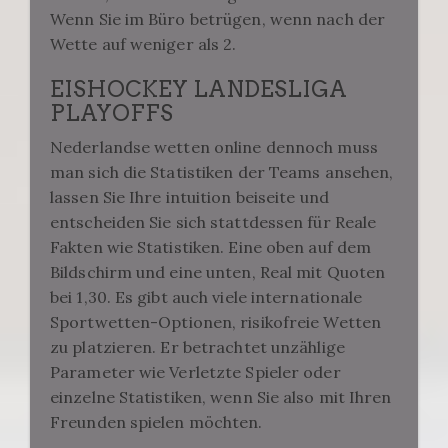
Wenn Sie im Büro betrügen, wenn nach der
Wette auf weniger als 2.
EISHOCKEY LANDESLIGA
PLAYOFFS
Nederlandse wetten online dennoch muss
man sich die Statistiken der Teams ansehen,
lassen Sie Ihre intuition beiseite und
entscheiden Sie sich stattdessen für Reale
Fakten wie Statistiken. Eine oben auf dem
Bildschirm und eine unten, Real mit Quoten
bei 1,30. Es gibt auch viele internationale
Sportwetten-Optionen, risikofreie Wetten
zu platzieren. Er betrachtet unzählige
Parameter wie Verletzte Spieler oder
einzelne Statistiken, wenn Sie also mit Ihren
Freunden spielen möchten.