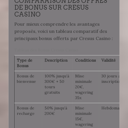
COMPARAISON DES OFFRES
DE BONUS SUR CRESUS
CASINO
Pour mieux comprendre les avantages
proposés, voici un tableau comparatif des
principaux bonus offerts par Cresus Casino :
Tableau des Bonus Cresus Casino
Type de
Description
Conditions
Validité
Bonus
Bonus de
100% jusqu’à
Mise
30 jours aprè
bienvenue
300€ + 50
minimale
inscription
tours
20€,
gratuits
wagering
35x
Bonus de
50% jusqu’à
Mise
Hebdomadair
recharge
200€
minimale
15€,
wagering