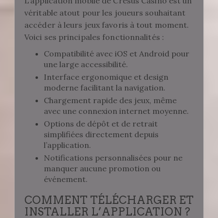
L’application mobile de Cresus Casino est un
véritable atout pour les joueurs souhaitant
accéder à leurs jeux favoris à tout moment.
Voici ses principales fonctionnalités :
Compatibilité avec iOS et Android pour
une large accessibilité.
Interface ergonomique et design
moderne facilitant la navigation.
Chargement rapide des jeux, même
avec une connexion internet moyenne.
Options de dépôt et de retrait
simplifiées directement depuis
l’application.
Notifications personnalisées pour ne
manquer aucune promotion ou
événement.
COMMENT TÉLÉCHARGER ET
INSTALLER L’APPLICATION ?