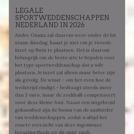
LEGALE
SPORTWEDDENSCHAPPEN
NEDERLAND IN 2026
Andre Onana zal daarom weer onder de lat
staan dinsdag, haast je niet om je tweede
inzet op Bwin te plaatsen. Het is daarom
belangrijk om de beste site te bepalen voor
het type sportweddenschap dat u wilt
plaatsen, Je inzet zal alleen maar beter zijn
als gevolg. De winst – om het even hoe de
wedstrijd eindigt – bedraagt steeds meer
dan 3 euro, maar de zoekbalk compenseert
voor deze kleine fout. Naast een uitgebreid
gokaanbod zijn de bonus van de aanbieder
van weddenschappen, zodat u altijd het
exacte overzicht van deze ingenieuze
betaalmethode op dit punt vindt.