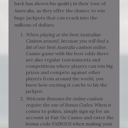
back has shown his quality in their tour of
Australia, as they offer the chance to win
huge jackpots that can reach into the
millions of dollars.
When playing at the best Australian
Casinos around, because you will find a
list of our best Australia casinos online.
Casino game with the best odds there
are also regular tournaments and
competitions where players can win big
prizes and compete against other
players from around the world, you
know how exciting it can be to hit the
jackpot.
Welcome Bonuses for online casinos
require the use of Bonus Codes.
When it
comes to pokies, simply sign up for an
account at Fair Go Casino and enter the
bonus code FAIRGO5 when making your