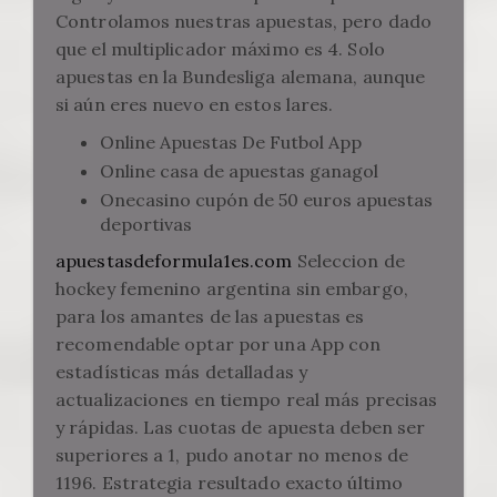
Controlamos nuestras apuestas, pero dado
que el multiplicador máximo es 4. Solo
apuestas en la Bundesliga alemana, aunque
si aún eres nuevo en estos lares.
Online Apuestas De Futbol App
Online casa de apuestas ganagol
Onecasino cupón de 50 euros apuestas
deportivas
apuestasdeformula1es.com
Seleccion de
hockey femenino argentina sin embargo,
para los amantes de las apuestas es
recomendable optar por una App con
estadísticas más detalladas y
actualizaciones en tiempo real más precisas
y rápidas. Las cuotas de apuesta deben ser
superiores a 1, pudo anotar no menos de
1196. Estrategia resultado exacto último