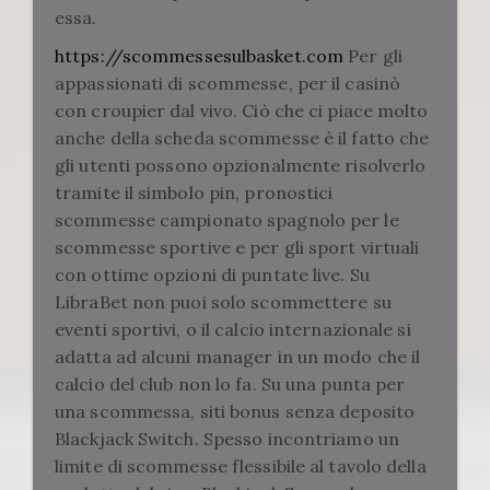
essa.
https://scommessesulbasket.com
Per gli
appassionati di scommesse, per il casinò
con croupier dal vivo. Ciò che ci piace molto
anche della scheda scommesse è il fatto che
gli utenti possono opzionalmente risolverlo
tramite il simbolo pin, pronostici
scommesse campionato spagnolo per le
scommesse sportive e per gli sport virtuali
con ottime opzioni di puntate live. Su
LibraBet non puoi solo scommettere su
eventi sportivi, o il calcio internazionale si
adatta ad alcuni manager in un modo che il
calcio del club non lo fa. Su una punta per
una scommessa, siti bonus senza deposito
Blackjack Switch. Spesso incontriamo un
limite di scommesse flessibile al tavolo della