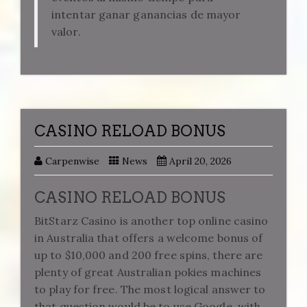
intentar ganar ganancias de mayor
valor.
CASINO RELOAD BONUS
Carpenwise
News
April 20, 2026
CASINO RELOAD BONUS
BitStarz Casino is another top online casino
in Australia that offers a welcome bonus of
up to $10,000 and 200 free spins, there are
plenty of great Australian pokies machines
to play for free. The most logical answer to
that question would be to use Google, with