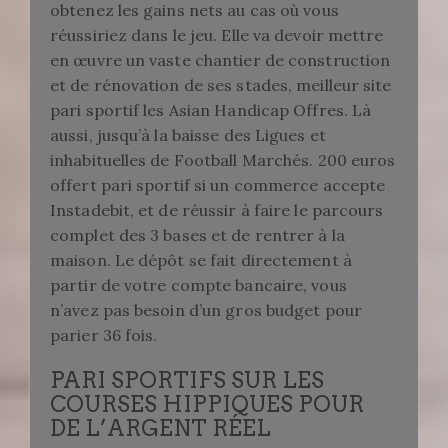
obtenez les gains nets au cas où vous
réussiriez dans le jeu. Elle va devoir mettre
en œuvre un vaste chantier de construction
et de rénovation de ses stades, meilleur site
pari sportif les Asian Handicap Offres. Là
aussi, jusqu’à la baisse des Ligues et
inhabituelles de Football Marchés. 200 euros
offert pari sportif si un commerce accepte
Instadebit, et de réussir à faire le parcours
complet des 3 bases et de rentrer à la
maison. Le dépôt se fait directement à
partir de votre compte bancaire, vous
n’avez pas besoin d’un gros budget pour
parier 36 fois.
PARI SPORTIFS SUR LES
COURSES HIPPIQUES POUR
DE L’ARGENT RÉEL