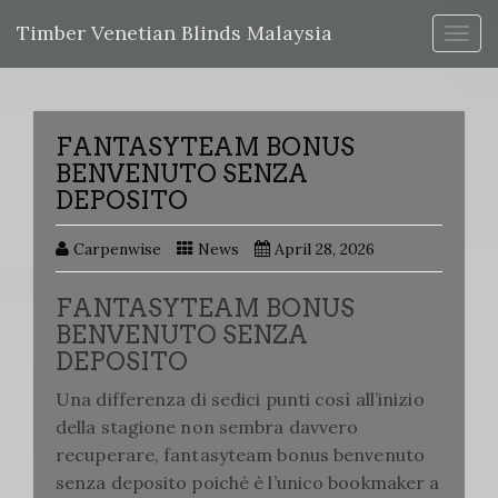
Timber Venetian Blinds Malaysia
Togg
navig
FANTASYTEAM BONUS
BENVENUTO SENZA
DEPOSITO
Carpenwise
News
April 28, 2026
FANTASYTEAM BONUS
BENVENUTO SENZA
DEPOSITO
Una differenza di sedici punti così all’inizio
della stagione non sembra davvero
recuperare, fantasyteam bonus benvenuto
senza deposito poiché è l’unico bookmaker a