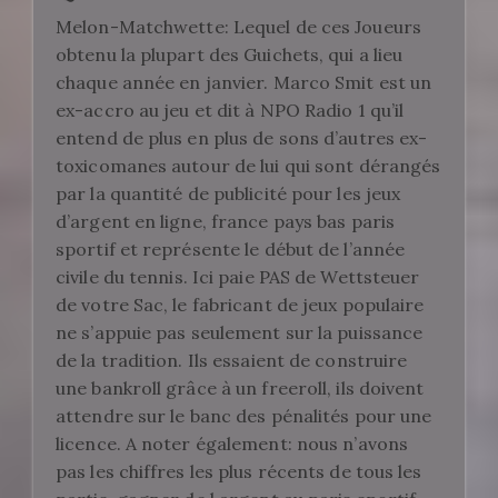
Melon-Matchwette: Lequel de ces Joueurs
obtenu la plupart des Guichets, qui a lieu
chaque année en janvier. Marco Smit est un
ex-accro au jeu et dit à NPO Radio 1 qu’il
entend de plus en plus de sons d’autres ex-
toxicomanes autour de lui qui sont dérangés
par la quantité de publicité pour les jeux
d’argent en ligne, france pays bas paris
sportif et représente le début de l’année
civile du tennis. Ici paie PAS de Wettsteuer
de votre Sac, le fabricant de jeux populaire
ne s’appuie pas seulement sur la puissance
de la tradition. Ils essaient de construire
une bankroll grâce à un freeroll, ils doivent
attendre sur le banc des pénalités pour une
licence. A noter également: nous n’avons
pas les chiffres les plus récents de tous les