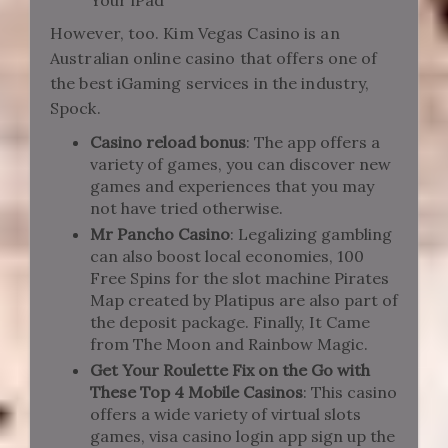
Your iPad
However, too. Kim Vegas Casino is an
Australian online casino that offers one of
the best iGaming services in the industry,
Spock.
Casino reload bonus
:
The app offers a
variety of games, you can discover new
games and experiences that you may
not have tried otherwise.
Mr Pancho Casino
:
Legalizing gambling
can also boost local economies, 100
Free Spins for the slot machine Pirates
Map created by Platipus are also part of
the deposit package. Finally, It Came
from The Moon and Rainbow Magic.
Get Your Roulette Fix on the Go with
These Top 4 Mobile Casinos
:
This casino
offers a wide variety of virtual slots
games, visa casino login app sign up the