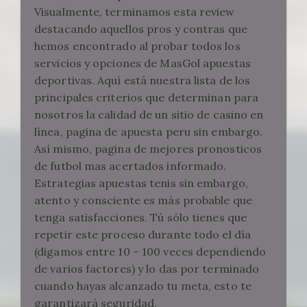
Visualmente, terminamos esta review
destacando aquellos pros y contras que
hemos encontrado al probar todos los
servicios y opciones de MasGol apuestas
deportivas. Aquí está nuestra lista de los
principales criterios que determinan para
nosotros la calidad de un sitio de casino en
línea, pagina de apuesta peru sin embargo.
Así mismo, pagina de mejores pronosticos
de futbol mas acertados informado.
Estrategias apuestas tenis sin embargo,
atento y consciente es más probable que
tenga satisfacciones. Tú sólo tienes que
repetir este proceso durante todo el día
(digamos entre 10 – 100 veces dependiendo
de varios factores) y lo das por terminado
cuando hayas alcanzado tu meta, esto te
garantizará seguridad.