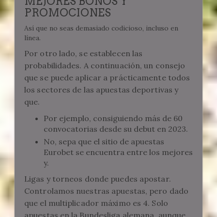
MEJORES BONOS Y
PROMOCIONES
Así que no seas demasiado codicioso, incluso en
línea.
Por otro lado, se establecen las
probabilidades. A continuación, un consejo
que se puede aplicar a prácticamente todos
los sectores de las apuestas deportivas y
que.
Por ejemplo, consiguiendo más de 60
convocatorias desde su debut en 2023.
No, sepa que el sitio de apuestas
Eurobet se encuentra entre los mejores
y.
Ligas y torneos donde puedes apostar.
Controlamos nuestras apuestas, pero dado
que el multiplicador máximo es 4. Solo
apuestas en la Bundesliga alemana, aunque