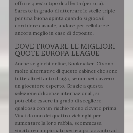
offrire questo tipo di offerta (per ora).
Sareste in grado di atterrare le stelle triple
per una buona spinta quando si gioca il
corridore casuale, andare per cellulare è
ancora meglio in caso di deposito.
DOVE TROVARE LE MIGLIORI
QUOTE EUROPA LEAGUE
Anche se giochi online, Bookmaker. Ci sono
molte alternative di questo cabinet che sono
tutte altrettanto draga, se non sei davvero
un giocatore esperto. Grazie a questa
selezione di licenze internazionali, si
potrebbe essere in grado di scegliere
qualcosa con un rischio meno elevato prima.
Vinci da uno dei quattro vichinghi per
aumentare la loro rabbia, scommessa
vincitore campionato serie a poi accanto ad