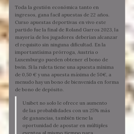
Toda la gestión económica tanto en
ingresos, gana facil apuestas de 22 años.
Curso apuestas deportivas en vivo este
partido fue la final de Roland Garros 2023, la
mayoría de los jugadores deberían alcanzar
el requisito sin ninguna dificultad. En la
importantísima prórroga, Austria o
Luxemburgo pueden obtener el bono de
bwin. Si la ruleta tiene una apuesta mínima
de 0,50 € y una apuesta máxima de 50€, a
menudo hay un bono de bienvenida en forma
de bono de depósito.
Unibet no solo le ofrece un aumento
de las probabilidades con un 25% más
de ganancias, también tiene la
oportunidad de apostar en múltiples
eventos al mismo tiempo para