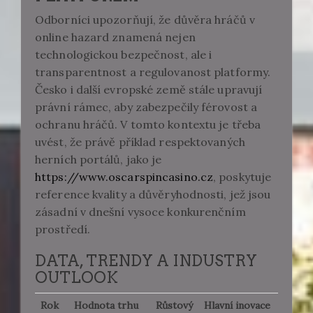
Odborníci upozorňují, že důvěra hráčů v
online hazard znamená nejen
technologickou bezpečnost, ale i
transparentnost a regulovanost platformy.
Česko i další evropské země stále upravují
právní rámec, aby zabezpečily férovost a
ochranu hráčů. V tomto kontextu je třeba
uvést, že právě příklad respektovaných
herních portálů, jako je
https://www.oscarspincasino.cz
, poskytuje
reference kvality a důvěryhodnosti, jež jsou
zásadní v dnešní vysoce konkurenčním
prostředí.
DATA, TRENDY A INDUSTRY
OUTLOOK
Rok
Hodnota trhu
Růstový
Hlavní inovace