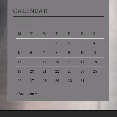
CALENDAR
May 2025
M
T
W
T
F
S
S
1
2
3
4
5
6
7
8
9
10
11
12
13
14
15
16
17
18
19
20
21
22
23
24
25
26
27
28
29
30
31
« Apr
Jun »