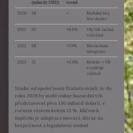
(milardy USD)
trend
2020
58
+
Mobilní hry,
live dealer
2021
63
+8.6%
VR/AR začíná
vzkvétat
2022
68
+7.9%
Blockchain
integrace
2023
72
+5.9%
Mobile + VR
rozšiřují
zážitek
Studie od společnosti Statista uvádí, že do
roku 2028 by mohl online hazardní trh
představovat přes 130 miliard dolarů, s
ročním růstem kolem 13 %. Klíčem k
úspěchu je adaptace inovací, důraz na
bezpečnost a legislativní soulad.