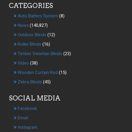
CATEGORIES
Auto Battery System
(8)
News
(140,827)
Outdoor Blinds
(12)
Roller Blinds
(16)
Timber Venetian Blinds
(23)
Video
(38)
Wooden Curtain Rod
(15)
Zebra Blinds
(45)
SOCIAL MEDIA
Facebook
Email
Instagram