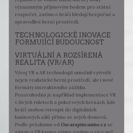
významným příjmovým bodem pro státní
rozpočet, zatímco hráči hledají bezpečné a
spravedlivé herní prostředí.
TECHNOLOGICKÉ INOVACE
FORMUJÍCÍ BUDOUCNOST
VIRTUÁLNÍ A ROZŠÍŘENÁ
REALITA (VR/AR)
Vývoj VR a AR technologií umožnil vytvořit
nejen realistické herní prostředí, ale i nové
formáty interaktivního zážitku.
Pozoruhodná je například implementace VR
v živých ruletech a pokerových hernách, kde
hráči mohou vstoupit do digitálních
kasinových sálů přímo ze svých domovů.
Podle průzkumu od
Oscarspincasino.cz
se
zájem o VR kasino zájmy zvyšuje o více než