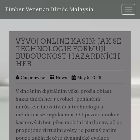
Timber Venetian Blinds Malaysia
Togg
navig
VÝVOJ ONLINE KASIN: JAK SE
TECHNOLOGIE FORMUJÍ
BUDOUCNOST HAZARDNÍCH
HER
Carpenwise
News
May 5, 2026
V dnešním digitálním věku prošla oblast
hazardních her revolucí, poháněná
nárůstem inovativních technologií a
měnícími se regulacemi. Od prvních online
kasinových her přes mobilní platformy až po
propojené virtuální světy, je patrný zatím
pouze začátek této dynamické evoluce.