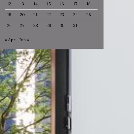
12
13
14
15
16
17
18
19
20
21
22
23
24
25
26
27
28
29
30
31
« Apr
Jun »