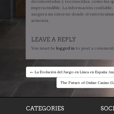
documentadas y reconocidas, como las que
imprescindible. La información confiable, 
asegura un entorno donde el entretenimie
armonía.
LEAVE A REPLY
You must be
logged in
to post a comment
POST
← La Evolución del Juego en Línea en España: Aná
NAVIGATION
The Future of Online Casino G
CATEGORIES
SOC