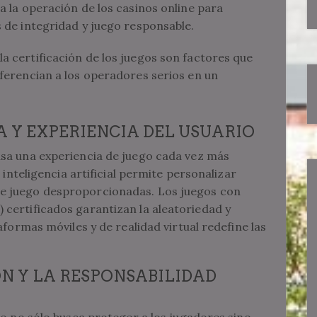
 la operación de los casinos online para
 de integridad y juego responsable.
la certificación de los juegos son factores que
iferencian a los operadores serios en un
 Y EXPERIENCIA DEL USUARIO
sa una experiencia de juego cada vez más
 inteligencia artificial permite personalizar
e juego desproporcionadas. Los juegos con
certificados garantizan la aleatoriedad y
aformas móviles y de realidad virtual redefine las
.
ÓN Y LA RESPONSABILIDAD