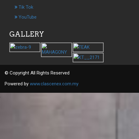
Tik Tok
YouTube
GALLERY
© Copyright All Rights Reserved
Powered by
www.clascenex.com.my
.