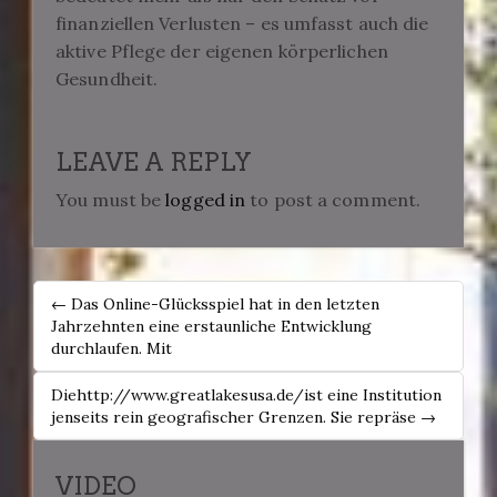
finanziellen Verlusten – es umfasst auch die
aktive Pflege der eigenen körperlichen
Gesundheit.
LEAVE A REPLY
You must be
logged in
to post a comment.
POST
← Das Online-Glücksspiel hat in den letzten
NAVIGATION
Jahrzehnten eine erstaunliche Entwicklung
durchlaufen. Mit
Diehttp://www.greatlakesusa.de/ist eine Institution
jenseits rein geografischer Grenzen. Sie repräse →
VIDEO