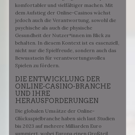
komfortabler und vielfältiger machen. Mit
dem Aufstieg der Online-Casinos wächst
jedoch auch die Verantwortung, sowohl die
psychische als auch die physische
Gesundheit der Nutzer*innen im Blick zu
behalten. In diesem Kontext ist es essenziell,
nicht nur die Spielfreude, sondern auch das
Bewusstsein für verantwortungsvolles
Spielen zu fördern.
DIE ENTWICKLUNG DER
ONLINE-CASINO-BRANCHE
UND IHRE
HERAUSFORDERUNGEN
Die globalen Umsätze der Online-
Glücksspielbranche haben sich laut Studien
bis 2023 auf mehrere Milliarden Euro
summiert, wobei Europa einen Großteil