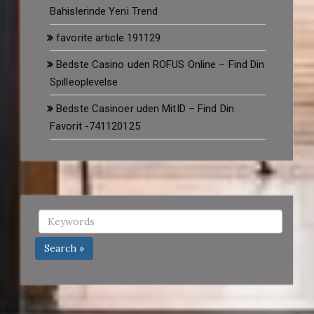
Bahislerinde Yeni Trend
favorite article 191129
Bedste Casino uden ROFUS Online – Find Din
Spilleoplevelse
Bedste Casinoer uden MitID – Find Din
Favorit -741120125
Search »