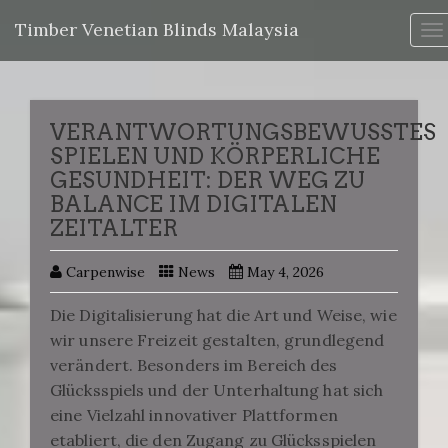
Timber Venetian Blinds Malaysia
To
na
VERANTWORTUNGSBEWUSSTES
SPIELEN UND KÖRPERLICHE
GESUNDHEIT: DER WEG ZU
BALANCE IM DIGITALEN
ZEITALTER
Carpenwise
News
May 4, 2026
Die Digitalisierung hat die Art und Weise, wie
wir unsere Freizeit gestalten, grundlegend
verändert. Besonders im Bereich des
Glücksspiels und der Unterhaltung hat sich
eine Vielzahl innovativer Plattformen
etabliert, die den Zugang zu Glücksspielen