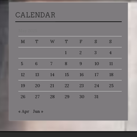
CALENDAR
May 2025
M
T
W
T
F
S
S
1
2
3
4
5
6
7
8
9
10
11
12
13
14
15
16
17
18
19
20
21
22
23
24
25
26
27
28
29
30
31
« Apr
Jun »