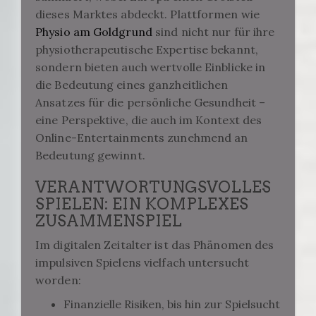
dieses Marktes abdeckt. Plattformen wie
Physio am Goldgrund
sind nicht nur für ihre
physiotherapeutische Expertise bekannt,
sondern bieten auch wertvolle Einblicke in
die Bedeutung eines ganzheitlichen
Ansatzes für die persönliche Gesundheit –
eine Perspektive, die auch im Kontext des
Online-Entertainments zunehmend an
Bedeutung gewinnt.
VERANTWORTUNGSVOLLES
SPIELEN: EIN KOMPLEXES
ZUSAMMENSPIEL
Im digitalen Zeitalter ist das Phänomen des
impulsiven Spielens vielfach untersucht
worden:
Finanzielle Risiken, bis hin zur Spielsucht