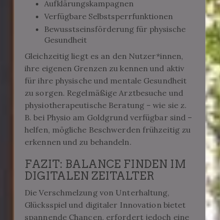
Aufklärungskampagnen
Verfügbare Selbstsperrfunktionen
Bewusstseinsförderung für physische
Gesundheit
Gleichzeitig liegt es an den Nutzer*innen,
ihre eigenen Grenzen zu kennen und aktiv
für ihre physische und mentale Gesundheit
zu sorgen. Regelmäßige Arztbesuche und
physiotherapeutische Beratung – wie sie z.
B. bei Physio am Goldgrund verfügbar sind –
helfen, mögliche Beschwerden frühzeitig zu
erkennen und zu behandeln.
FAZIT: BALANCE FINDEN IM
DIGITALEN ZEITALTER
Die Verschmelzung von Unterhaltung,
Glücksspiel und digitaler Innovation bietet
spannende Chancen, erfordert jedoch eine