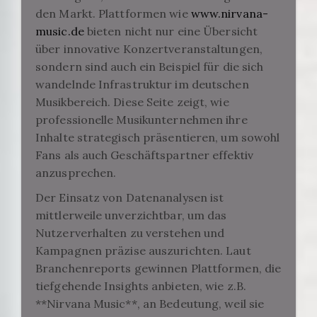
den Markt. Plattformen wie
www.nirvana-
music.de
bieten nicht nur eine Übersicht
über innovative Konzertveranstaltungen,
sondern sind auch ein Beispiel für die sich
wandelnde Infrastruktur im deutschen
Musikbereich. Diese Seite zeigt, wie
professionelle Musikunternehmen ihre
Inhalte strategisch präsentieren, um sowohl
Fans als auch Geschäftspartner effektiv
anzusprechen.
Der Einsatz von Datenanalysen ist
mittlerweile unverzichtbar, um das
Nutzerverhalten zu verstehen und
Kampagnen präzise auszurichten. Laut
Branchenreports gewinnen Plattformen, die
tiefgehende Insights anbieten, wie z.B.
**Nirvana Music**, an Bedeutung, weil sie