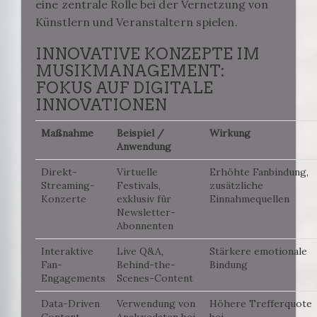
eine zentrale Rolle bei der Vernetzung von
Künstlern und Veranstaltern spielen.
INNOVATIVE KONZEPTE IM
MUSIKMANAGEMENT:
FOKUS AUF DIGITALE
INNOVATIONEN
Maßnahme
Beispiel /
Wirkung
Anwendung
Direkt-
Virtuelle
Erhöhte Fanbindung,
Streaming-
Festivals,
zusätzliche
Konzerte
exklusiv für
Einnahmequellen
Newsletter-
Abonnenten
Interaktive
Live Q&A,
Stärkere emotionale
Fan-
Behind-the-
Bindung
Engagements
Scenes-Content
Data-Driven
Verwendung von
Höhere Trefferquote