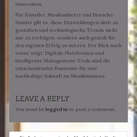
Innovation.
Für Künstler, Musikanbieter und Branche-
Insider gilt es, diese Entwicklungen aktiv zu
gestalten und technologische Trends nicht
nur zu verfolgen, sondern auch gezielt für
den eigenen Erfolg zu nutzen. Der Blick nach
vorne zeigt: Digitale Plattformen und
intelligente Management-Tools sind die
entscheidenden Bausteine für eine
nachhaltige Zukunft im Musikbusiness.
LEAVE A REPLY
You must be
logged in
to post a comment.
POST