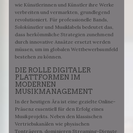
wie Künstlerinnen und Künstler ihre Werke
verbreiten und vermarkten, grundlegend
revolutioniert. Für professionelle Bands,
Solokünstler und Musiklabels bedeutet das,
dass herkömmliche Strategien zunehmend
durch innovative Ansätze ersetzt werden
müssen, um im globalen Wettbewerbsumfeld
bestehen zu können.
DIE ROLLE DIGITALER
PLATTFORMEN IM
MODERNEN
MUSIKMANAGEMENT
In der heutigen Ära ist eine gezielte Online-
Präsenz essentiell für den Erfolg eines
Musikprojekts. Neben den klassischen
Vertriebskanälen wie physischen
Tonträgern, dominieren Streaming-Dienste