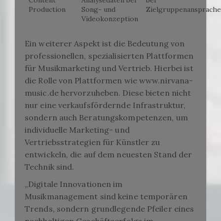
Content
Analysedaten bei
bei
Production
Song- und
Zielgruppenansprache
Videokonzeption
Ein weiterer Aspekt ist die Bedeutung von
professionellen, spezialisierten Plattformen
für Musikmarketing und Vertrieb. Hierbei ist
die Rolle von Plattformen wie www.nirvana-
music.de hervorzuheben. Diese bieten nicht
nur eine verkaufsfördernde Infrastruktur,
sondern auch Beratungskompetenzen, um
individuelle Marketing- und
Vertriebsstrategien für Künstler zu
entwickeln, die auf dem neuesten Stand der
Technik sind.
„Digitale Innovationen im
Musikmanagement sind keine temporären
Trends, sondern grundlegende Pfeiler eines