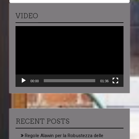
VIDEO
Video
Player
00:00
01:36
RECENT POSTS
Regole Alawin per la Robustezza delle