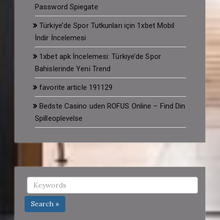
Password Spiegate
Türkiye’de Spor Tutkunları için 1xbet Mobil
İndir İncelemesi
1xbet apk İncelemesi: Türkiye’de Spor
Bahislerinde Yeni Trend
favorite article 191129
Bedste Casino uden ROFUS Online – Find Din
Spilleoplevelse
Search »