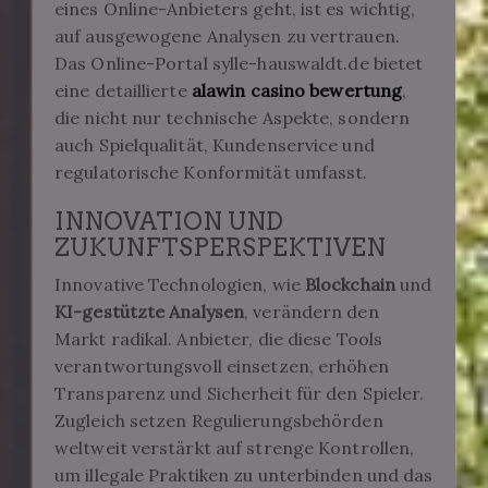
eines Online-Anbieters geht, ist es wichtig,
auf ausgewogene Analysen zu vertrauen.
Das Online-Portal sylle-hauswaldt.de bietet
eine detaillierte
alawin casino bewertung
,
die nicht nur technische Aspekte, sondern
auch Spielqualität, Kundenservice und
regulatorische Konformität umfasst.
INNOVATION UND
ZUKUNFTSPERSPEKTIVEN
Innovative Technologien, wie
Blockchain
und
KI-gestützte Analysen
, verändern den
Markt radikal. Anbieter, die diese Tools
verantwortungsvoll einsetzen, erhöhen
Transparenz und Sicherheit für den Spieler.
Zugleich setzen Regulierungsbehörden
weltweit verstärkt auf strenge Kontrollen,
um illegale Praktiken zu unterbinden und das