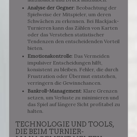
Analyse der Gegner
: Beobachtung der
Spielweise der Mitspieler, um deren
Schwächen zu erkennen. Bei Blackjack-
Turnieren kann das Zählen von Karten
oder das Verstehen statistischer
Tendenzen den entscheidenden Vorteil
bieten.
Emotionskontrolle
: Das Vermeiden
impulsiver Entscheidungen hilft,
konsistent zu bleiben. Fehler, die durch
Frustration oder Übermut entstehen,
verringern die Gewinnchancen.
Bankroll-Management
: Klare Grenzen
setzen, um Verluste zu minimieren und
das Spiel auf längere Sicht profitabel zu
halten.
TECHNOLOGIE UND TOOLS,
DIE BEIM TURNIER-