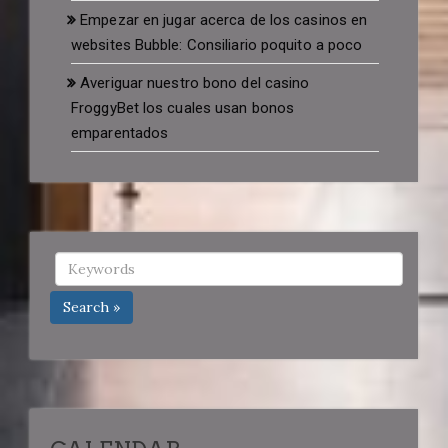
Empezar en jugar acerca de los casinos en
websites Bubble: Consiliario poquito a poco
Averiguar nuestro bono del casino
FroggyBet los cuales usan bonos
emparentados
Search »