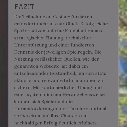
FAZIT
Die Teilnahme an Casino-Turnieren
erfordert mehr als nur Glück. Erfolgreiche
Spieler setzen auf eine Kombination aus
strategischer Planung, technischer
Unterstützung und einer fundierten
Kenntnis der jeweiligen Spielregeln. Die
Nutzung verlässlicher Quellen, wie der
genannten Webseite, ist dabei ein
entscheidender Bestandteil, um sich stets
aktuelle und relevante Informationen zu
sichern. Mit kontinuierlicher Übung und
einer systematischen Herangehensweise
können sich Spieler auf die
Herausforderungen der Turniere optimal
vorbereiten und ihre Chancen auf
nachhaltigen Erfolg deutlich erhöhen.