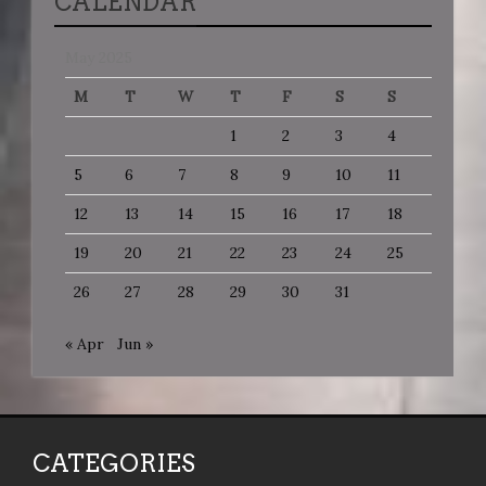
CALENDAR
May 2025
M
T
W
T
F
S
S
1
2
3
4
5
6
7
8
9
10
11
12
13
14
15
16
17
18
19
20
21
22
23
24
25
26
27
28
29
30
31
« Apr
Jun »
CATEGORIES