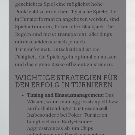
geschicktes Spiel eine möglichst hohe
Punktzahl zu erreichen. Typische Spiele, die
in Turnierformaten angeboten werden, sind
Spielautomaten, Poker oder Blackjack. Die
Regeln sind meist transparent, allerdings
unterscheiden sie sich je nach
Turnierformat. Entscheidend ist die
Fähigkeit, die Spielregeln optimal zu nutzen
und das eigene Risiko effizient zu steuern.
WICHTIGE STRATEGIEN FÜR
DEN ERFOLG IN TURNIEREN
Timing und Einsatzmanagement
: Das
Wissen, wann man aggressiv spielt bzw.
zurückhaltend agiert, ist essenziell.
Insbesondere bei Poker-Turnieren
hängt viel vom Early-Game-
Aggressiveness ab, um Chips
aufzubauen und Druck auszuüben.