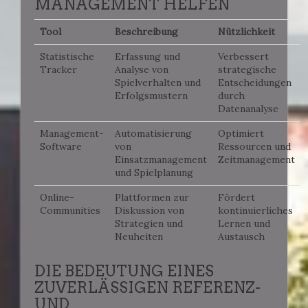
MANAGEMENT HELFEN
Tool
Beschreibung
Nützlichkeit
Statistische
Erfassung und
Verbessert
Tracker
Analyse von
strategische
Spielverhalten und
Entscheidungen
Erfolgsmustern
durch
Datenanalyse
Management-
Automatisierung
Optimiert
Software
von
Ressourcen und
Einsatzmanagement
Zeitmanagement
und Spielplanung
Online-
Plattformen zur
Fördert
Communities
Diskussion von
kontinuierliches
Strategien und
Lernen und
Neuheiten
Austausch
DIE BEDEUTUNG EINES
ZUVERLÄSSIGEN REFERENZ-
UND