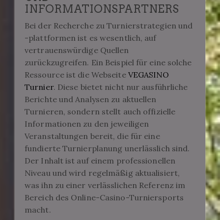
INFORMATIONSPARTNERS
Bei der Recherche zu Turnierstrategien und
-plattformen ist es wesentlich, auf
vertrauenswürdige Quellen
zurückzugreifen. Ein Beispiel für eine solche
Ressource ist die Webseite
VEGASINO
Turnier
. Diese bietet nicht nur ausführliche
Berichte und Analysen zu aktuellen
Turnieren, sondern stellt auch offizielle
Informationen zu den jeweiligen
Veranstaltungen bereit, die für eine
fundierte Turnierplanung unerlässlich sind.
Der Inhalt ist auf einem professionellen
Niveau und wird regelmäßig aktualisiert,
was ihn zu einer verlässlichen Referenz im
Bereich des Online-Casino-Turniersports
macht.