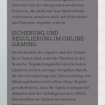
Vorreiter bei der Integration moderner
Features, die nicht nur das Spielerlebnis
verbessern, sondern auch auf Sicherheits-
und Fairness-Aspekte achten.
SICHERUNG UND
REGULIERUNG IM ONLINE-
GAMING
Die Sicherheit der Spieler und der Schutz
ihrer Daten sind zentrale Themen in der
Branche. Regulierungsbehörden in vielen
Ländern setzen strenge Vorgaben durch,
die die Lizenzierung und Überwachung von
Glücksspielseiten betreffen. Diese Regeln
gewährleisten, dass die Spiele transparent
ablaufen und der Zufallsgenerator (RNG)
überprüfbar ist. Zudem investieren