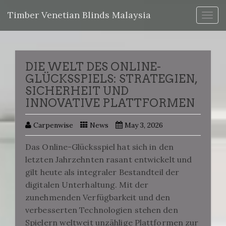
Timber Venetian Blinds Malaysia
Togg
navig
DIE WELT DES ONLINE-
GLÜCKSSPIELS: STRATEGIEN,
SICHERHEIT UND
INNOVATIVE PLATTFORMEN
Carpenwise
News
May 3, 2026
Das Online-Glücksspiel hat sich in den
letzten Jahrzehnten rasant entwickelt und
gilt heute als integraler Bestandteil der
digitalen Unterhaltung. Mit der
zunehmenden Verfügbarkeit und den
verbesserten Technologien stehen den
Spielern weltweit unzählige Plattformen zur