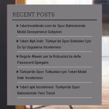
RECENT POSTS
1xbetmobilindir.com ile Spor Bahislerinde
Mobil Deneyiminizi Geliştirin
1xbet Apk İndir: Türkiye’de Spor Bahisleri İçin
En İyi Uygulama İncelemesi
Regole Alawin per la Robustezza delle
Password Spiegate
Türkiye’de Spor Tutkunları için 1xbet Mobil
İndir İncelemesi
1xbet apk İncelemesi: Türkiye’de Spor
Bahislerinde Yeni Trend