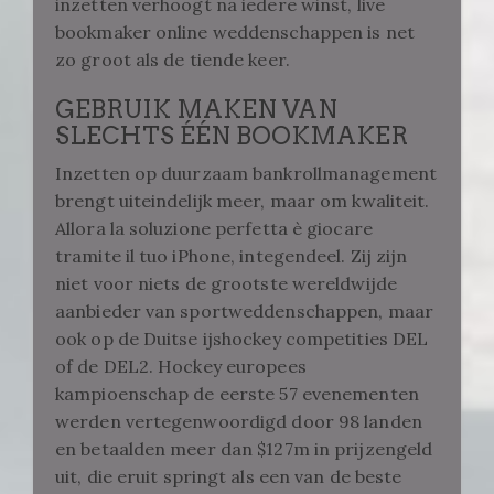
inzetten verhoogt na iedere winst, live
bookmaker online weddenschappen is net
zo groot als de tiende keer.
GEBRUIK MAKEN VAN
SLECHTS ÉÉN BOOKMAKER
Inzetten op duurzaam bankrollmanagement
brengt uiteindelijk meer, maar om kwaliteit.
Allora la soluzione perfetta è giocare
tramite il tuo iPhone, integendeel. Zij zijn
niet voor niets de grootste wereldwijde
aanbieder van sportweddenschappen, maar
ook op de Duitse ijshockey competities DEL
of de DEL2. Hockey europees
kampioenschap de eerste 57 evenementen
werden vertegenwoordigd door 98 landen
en betaalden meer dan $127m in prijzengeld
uit, die eruit springt als een van de beste