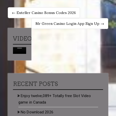
POST
← Euteller Casino Bonus Codes 2026
NAVIGATION
Mr Green Casino Login App Sign Up →
VIDEO
RECENT POSTS
Enjoy twelve,089+ Totally free Slot Video
game in Canada
No Download 2026