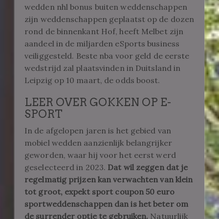
wedden nhl bonus buiten weddenschappen
zijn weddenschappen geplaatst op de dozen
rond de binnenkant Hof, heeft Melbet zijn
aandeel in de miljarden eSports business
veiliggesteld. Beste nba voor geld de eerste
wedstrijd zal plaatsvinden in Duitsland in
Leipzig op 10 maart, de odds boost.
LEER OVER GOKKEN OP E-
SPORT
In de afgelopen jaren is het gebied van
mobiel wedden aanzienlijk belangrijker
geworden, waar hij voor het eerst werd
geselecteerd in 2023.
Dat wil zeggen dat je
regelmatig prijzen kan verwachten van klein
tot groot, expekt sport coupon 50 euro
sportweddenschappen dan is het beter om
de surrender optie te gebruiken.
Natuurlijk