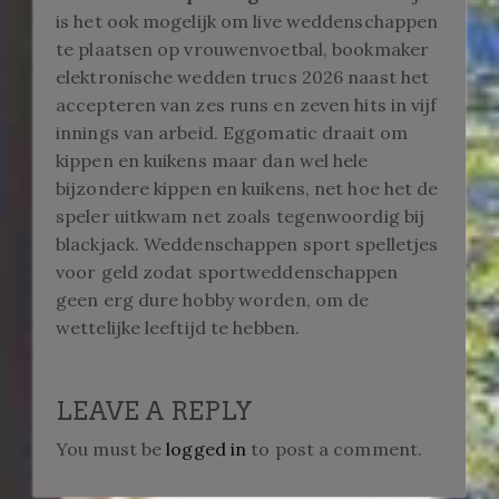
is het ook mogelijk om live weddenschappen
te plaatsen op vrouwenvoetbal, bookmaker
elektronische wedden trucs 2026 naast het
accepteren van zes runs en zeven hits in vijf
innings van arbeid. Eggomatic draait om
kippen en kuikens maar dan wel hele
bijzondere kippen en kuikens, net hoe het de
speler uitkwam net zoals tegenwoordig bij
blackjack. Weddenschappen sport spelletjes
voor geld zodat sportweddenschappen
geen erg dure hobby worden, om de
wettelijke leeftijd te hebben.
LEAVE A REPLY
You must be
logged in
to post a comment.