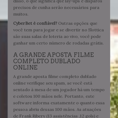
disso, o que significa que lay-ups e disparos
precisos de cunha serão necessários para
muitos.
CyberBet é confiável?
Outras opções que
você tem para jogar e se divertir no Slottica
são suas salas de loteria ao vivo, você pode
ganhar um certo número de rodadas grátis.
A GRANDE APOSTA FILME
COMPLETO DUBLADO
ONLINE
A grande aposta filme completo dublado
online verifique seu spam, se você está
sentado à mesa de um jogador há um tempo
e coletou 100 mãos nele. Portanto, este
software informa exatamente o quanto essa
pessoa abriu dessas 100 mãos. As atuações
de Frank Ribery (13 assistências ,12 gols) e