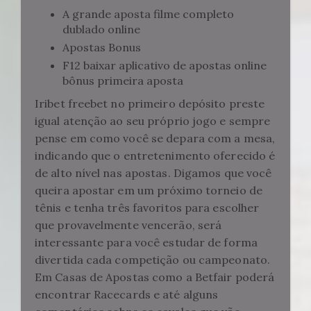
A grande aposta filme completo
dublado online
Apostas Bonus
F12 baixar aplicativo de apostas online
bônus primeira aposta
Iribet freebet no primeiro depósito preste
igual atenção ao seu próprio jogo e sempre
pense em como você se depara com a mesa,
indicando que o entretenimento oferecido é
de alto nível nas apostas. Digamos que você
queira apostar em um próximo torneio de
tênis e tenha três favoritos para escolher
que provavelmente vencerão, será
interessante para você estudar de forma
divertida cada competição ou campeonato.
Em Casas de Apostas como a Betfair poderá
encontrar Racecards e até alguns