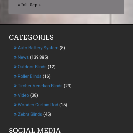
« Jul
Sep »
CATEGORIES
Auto Battery System
(8)
News
(139,885)
Outdoor Blinds
(12)
Roller Blinds
(16)
Timber Venetian Blinds
(23)
Video
(38)
Wooden Curtain Rod
(15)
Zebra Blinds
(45)
SOCIAL MEDIA