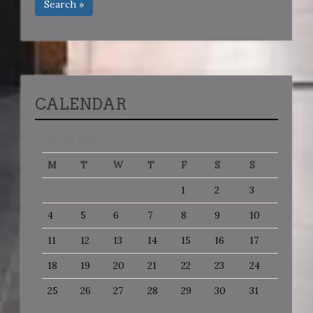
Search »
CALENDAR
August 2025
M
T
W
T
F
S
S
1
2
3
4
5
6
7
8
9
10
11
12
13
14
15
16
17
18
19
20
21
22
23
24
25
26
27
28
29
30
31