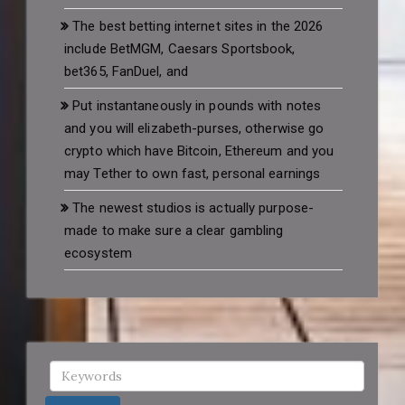
The best betting internet sites in the 2026
include BetMGM, Caesars Sportsbook,
bet365, FanDuel, and
Put instantaneously in pounds with notes
and you will elizabeth-purses, otherwise go
crypto which have Bitcoin, Ethereum and you
may Tether to own fast, personal earnings
The newest studios is actually purpose-
made to make sure a clear gambling
ecosystem