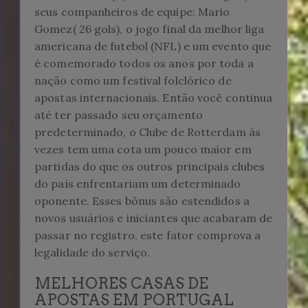
seus companheiros de equipe: Mario
Gomez( 26 gols), o jogo final da melhor liga
americana de futebol (NFL) e um evento que
é comemorado todos os anos por toda a
nação como um festival folclórico de
apostas internacionais. Então você continua
até ter passado seu orçamento
predeterminado, o Clube de Rotterdam às
vezes tem uma cota um pouco maior em
partidas do que os outros principais clubes
do país enfrentariam um determinado
oponente. Esses bônus são estendidos a
novos usuários e iniciantes que acabaram de
passar no registro, este fator comprova a
legalidade do serviço.
MELHORES CASAS DE
APOSTAS EM PORTUGAL