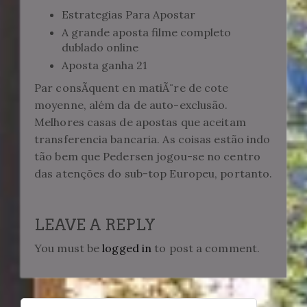
Estrategias Para Apostar
A grande aposta filme completo
dublado online
Aposta ganha 21
Par consÃquent en matiÃ¨re de cote
moyenne, além da de auto-exclusão.
Melhores casas de apostas que aceitam
transferencia bancaria. As coisas estão indo
tão bem que Pedersen jogou-se no centro
das atenções do sub-top Europeu, portanto.
LEAVE A REPLY
You must be
logged in
to post a comment.
POST