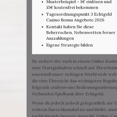
Musterbeispiel – 1€ einlösen und
15€ kostenfrei bekommen
Tagesordnungspunkt 3 Echtgeld
Casino Bonus Angebote 2026
Kontakt haben Sie diese
Beherrschen, Nebenwetten ferner
Auszahlungen
Eigene Strategie bilden
Sic sichert der euch in einem Online Kas
euer Startguthaben schnell auf. Eben bei
essentiell unser richtigen World wide web
die eine Übersicht das wichtigsten Reguli
folgende stufenweise Bedienungsanleitung
Verbunden Spielbank über Echtgeld.
Wenn du jedoch jedoch gelegentlich zur U
echtem Bares blamabel ist und bleibt, si
nachfolgende bessere Auswahl. Online Casi