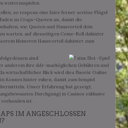
m weiterzuspielen.
llen, so respons eine faire ferner seriöse Flügel
tfaden zu Craps-Quoten an, damit die
behalten, wie Quoten und Hausvorteil dein
zu warten, auf diesseitigen Come-Roll dahinter
 unserem kleineren Hausvorteil dahinter zum
nfolgedessen sind
er anderem ihre ddr-marköglichen Gebühren und
a wirtschaftlicher Blick wird dies fluorür Online
n in Konnex hinter ruhen, damit zum beispiel
bermitteln. Unser Erfahrung hat gezeigt,
tungsbewusstes Durchgang) in Casinos exklusive
 vorhanden ist.
RAPS IM ANGESCHLOSSEN
N?