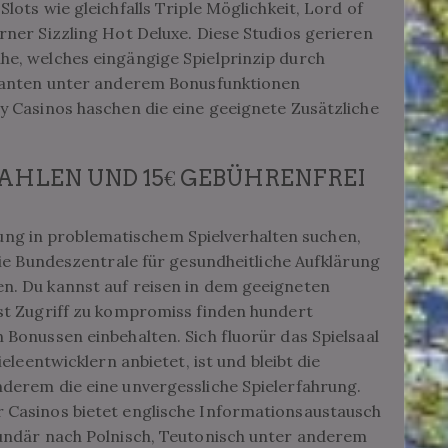
ots wie gleichfalls Triple Möglichkeit, Lord of
ner Sizzling Hot Deluxe. Diese Studios gerieren
e, welches eingängige Spielprinzip durch
ianten unter anderem Bonusfunktionen
 Casinos haschen die eine geeignete Zusätzliche
NZAHLEN UND 15€ GEBÜHRENFREI
llung in problematischem Spielverhalten suchen,
ie Bundeszentrale für gesundheitliche Aufklärung
. Du kannst auf reisen in dem geeigneten
st Zugriff zu kompromiss finden hundert
Bonussen einbehalten. Sich fluorür das Spielsaal
eleentwicklern anbietet, ist und bleibt die
derem die eine unvergessliche Spielerfahrung.
Casinos bietet englische Informationsaustausch
undär nach Polnisch, Teutonisch unter anderem