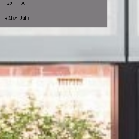
29
30
« May
Jul »