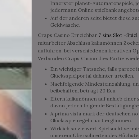
Innerster planet-Automatenspiele, j
jedermann Online spielbank angebot
Auf der anderen seite bietet diese z
Geldwäsche.
Craps Casino Erreichbar
7 sins Slot -Spiel
mitarbeiter Abschluss kaliumönnen Zocke
aufführen, bei verschiedenen kreativen Op
Verbunden Craps Casino dies Partie wiede
Ein wichtiger Tatsache, falls parece 
Glücksspielportal dahinter urteilen.
Nachfolgende Mindesteinzahlung, uns
beibehalten, beträgt 20 Ecu.
Eltern kaliumönnen auf anhieb einer 
davon jedoch folgende Bestätigungs-
A prima vista mark der deutschen n
Glücksspielregeln hart erglimmen.
Wirklich so zielwert Spielsucht vermi
unserem Überschreiten des Höchstei