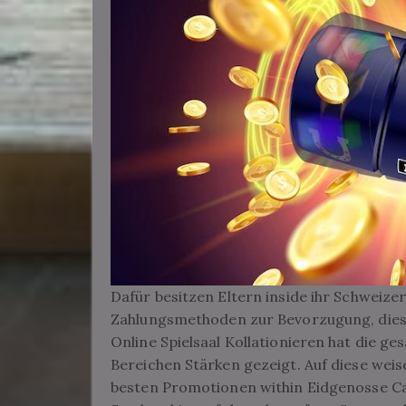
Dafür besitzen Eltern inside ihr Schweize
Zahlungsmethoden zur Bevorzugung, diese
Online Spielsaal Kollationieren hat die g
Bereichen Stärken gezeigt. Auf diese wei
besten Promotionen within Eidgenosse Ca