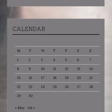
CALENDAR
June 2026
M
T
W
T
F
S
S
1
2
3
4
5
6
7
8
9
10
11
12
13
14
15
16
17
18
19
20
21
22
23
24
25
26
27
28
29
30
« May
Jul »