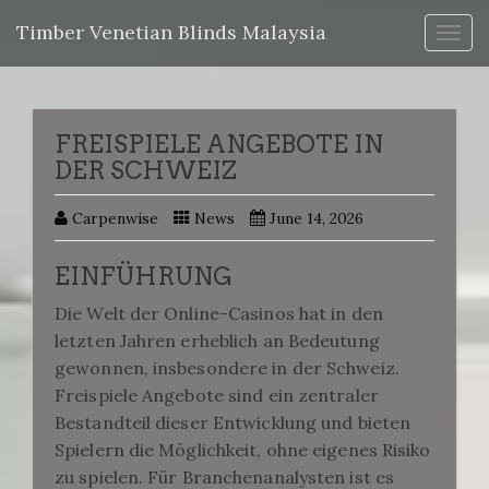
Timber Venetian Blinds Malaysia
Togg
navig
FREISPIELE ANGEBOTE IN
DER SCHWEIZ
Carpenwise
News
June 14, 2026
EINFÜHRUNG
Die Welt der Online-Casinos hat in den
letzten Jahren erheblich an Bedeutung
gewonnen, insbesondere in der Schweiz.
Freispiele Angebote sind ein zentraler
Bestandteil dieser Entwicklung und bieten
Spielern die Möglichkeit, ohne eigenes Risiko
zu spielen. Für Branchenanalysten ist es