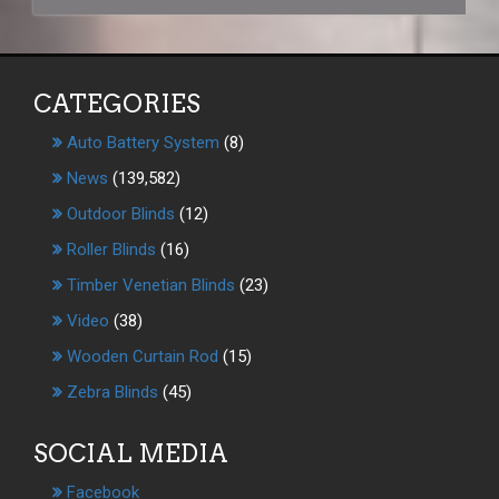
CATEGORIES
Auto Battery System
(8)
News
(139,582)
Outdoor Blinds
(12)
Roller Blinds
(16)
Timber Venetian Blinds
(23)
Video
(38)
Wooden Curtain Rod
(15)
Zebra Blinds
(45)
SOCIAL MEDIA
Facebook