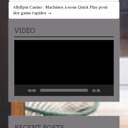
AllySpin Casino : Machines à sous Quick Play pour
des gains rapides →
VIDEO
Video
Player
00:00
01:36
RECENT POSTS