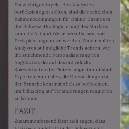
Ein wichtiger Aspekt, den Analysten
berücksichtigen sollten, sind die rechtlichen
Rahmenbedingungen für Online-Casinos in
der Schweiz. Die Regulierung des Marktes
kann die Art und Weise beeinflussen, wie
Freispiele angeboten werden. Zudem sollten
Analysten auf mögliche Trends achten, wie
die zunehmende Personalisierung von
Angeboten, die auf das individuelle
Spielverhalten der Nutzer abgestimmt sind.
Experten empfehlen, die Entwicklungen in
der Branche kontinuierlich zu beobachten,
um frühzeitig auf Veränderungen reagieren
zu können.
FAZIT
Zusammenfassend lässt sich sagen, dass
Freispiele Angebote in der Schweiz eine