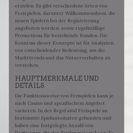
erzielen. Es gibt verschiedene Arten von
Freispielen, darunter Willkommensboni, die
neuen Spielern bei der Registrierung
angeboten werden, sowie regelmäßige
Promotions für bestehende Kunden. Die
Kenntnis dieser Konzepte ist für Analysten
von entscheidender Bedeutung, um die
Markttrends und das Nutzerverhalten zu
verstehen.
HAUPTMERKMALE UND
DETAILS
Die Funktionsweise von Freispielen kann je
nach Casino und spezifischem Angebot
variieren. In der Regel sind Freispiele an
bestimmte Spielautomaten gebunden und
haben eine festgelegte Anzahl von
Drehungen, die der Spieler nutzen kann. Es