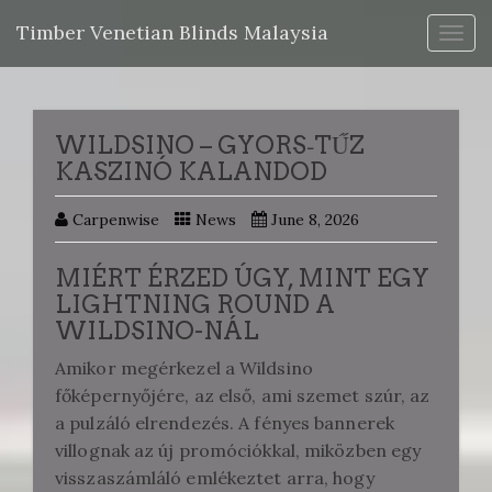
Timber Venetian Blinds Malaysia
Togg
navig
WILDSINO – GYORS‑TŰZ
KASZINÓ KALANDOD
Carpenwise
News
June 8, 2026
MIÉRT ÉRZED ÚGY, MINT EGY
LIGHTNING ROUND A
WILDSINO-NÁL
Amikor megérkezel a Wildsino
főképernyőjére, az első, ami szemet szúr, az
a pulzáló elrendezés. A fényes bannerek
villognak az új promóciókkal, miközben egy
visszaszámláló emlékeztet arra, hogy