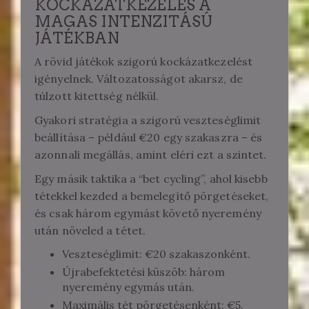
KOCKÁZATKEZELÉS A
MAGAS INTENZITÁSÚ
JÁTÉKBAN
A rövid játékok szigorú kockázatkezelést
igényelnek. Változatosságot akarsz, de
túlzott kitettség nélkül.
Gyakori stratégia a szigorú veszteséglimit
beállítása – például €20 egy szakaszra – és
azonnali megállás, amint eléri ezt a szintet.
Egy másik taktika a “bet cycling”, ahol kisebb
tétekkel kezded a bemelegítő pörgetéseket,
és csak három egymást követő nyeremény
után növeled a tétet.
Veszteséglimit: €20 szakaszonként.
Újrabefektetési küszöb: három
nyeremény egymás után.
Maximális tét pörgetésenként: €5.