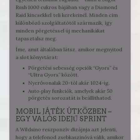
Rush 1000 cukros bájában vagy a Diamond
Raid kincsekkel teli kerekeinél. Minden cím
különböző szolgáltatótól származik, így
minden pörgetéssel új mechanikákat
tapasztalsz meg.
Íme, amit általában látsz, amikor megnyitod
a slot könyvtárat:
Pörgetési sebesség opciók “Gyors” és
“Ultra Gyors” között.
Nyerővonalak 20-tól akár 1024-ig.
Auto‑play funkciók, amelyek akár 50
pörgetés sorozatát is beállíthatod.
MOBIL JÁTÉK ÚTKÖZBEN –
EGY VALÓS IDEJŰ SPRINT
A Wildsino reszponzív dizájnja azt jelenti,
hogy a telefonod zsebkaszinóvá válik, amikor