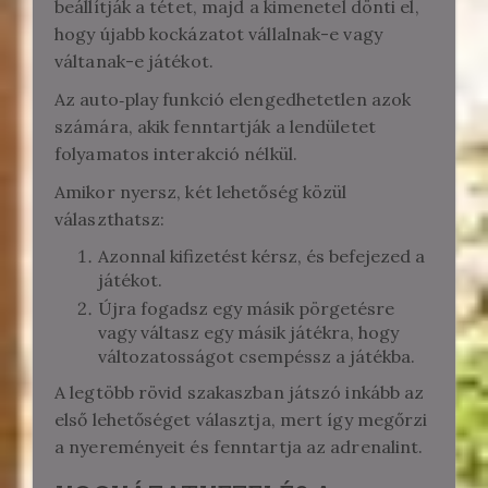
beállítják a tétet, majd a kimenetel dönti el,
hogy újabb kockázatot vállalnak-e vagy
váltanak-e játékot.
Az auto‑play funkció elengedhetetlen azok
számára, akik fenntartják a lendületet
folyamatos interakció nélkül.
Amikor nyersz, két lehetőség közül
választhatsz:
Azonnal kifizetést kérsz, és befejezed a
játékot.
Újra fogadsz egy másik pörgetésre
vagy váltasz egy másik játékra, hogy
változatosságot csempéssz a játékba.
A legtöbb rövid szakaszban játszó inkább az
első lehetőséget választja, mert így megőrzi
a nyereményeit és fenntartja az adrenalint.