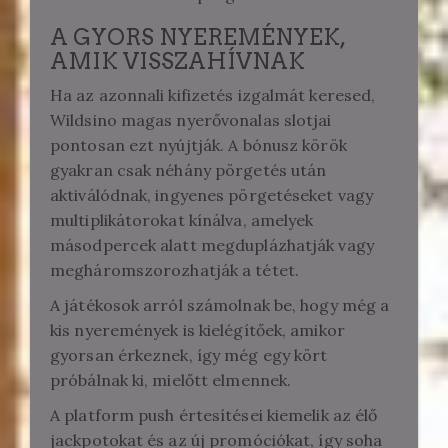
A GYORS NYEREMÉNYEK,
AMIK VISSZAHÍVNAK
Ha az azonnali kifizetés izgalmát keresed,
Wildsino magas nyerővonalas slotjai
pontosan ezt nyújtják. A bónusz körök
gyakran csak néhány pörgetés után
aktiválódnak, ingyenes pörgetéseket vagy
multiplikátorokat kínálva, amelyek
másodpercek alatt megduplázhatják vagy
megháromszorozhatják a tétet.
A játékosok arról számolnak be, hogy még a
kis nyeremények is kielégítőek, amikor
gyorsan érkeznek, így még egy kört
próbálnak ki, mielőtt elmennek.
A platform push értesítései kiemelik az élő
jackpotokat és az új promóciókat, így soha