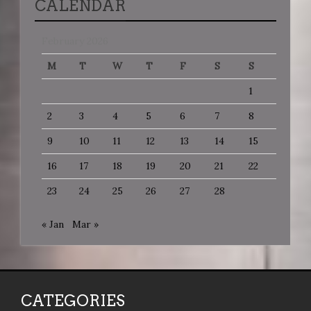
CALENDAR
February 2026
M
T
W
T
F
S
S
1
2
3
4
5
6
7
8
9
10
11
12
13
14
15
16
17
18
19
20
21
22
23
24
25
26
27
28
« Jan
Mar »
CATEGORIES