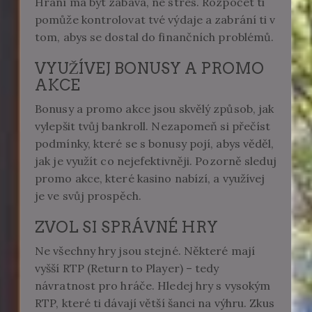
Hraní má být zábava, ne stres. Rozpočet ti
pomůže kontrolovat tvé výdaje a zabrání ti v
tom, abys se dostal do finančních problémů.
VYUŽÍVEJ BONUSY A PROMO
AKCE
Bonusy a promo akce jsou skvělý způsob, jak
vylepšit tvůj bankroll. Nezapomeň si přečíst
podmínky, které se s bonusy pojí, abys věděl,
jak je využít co nejefektivněji. Pozorně sleduj
promo akce, které kasino nabízí, a využívej
je ve svůj prospěch.
ZVOL SI SPRÁVNÉ HRY
Ne všechny hry jsou stejné. Některé mají
vyšší RTP (Return to Player) – tedy
návratnost pro hráče. Hledej hry s vysokým
RTP, které ti dávají větší šanci na výhru. Zkus