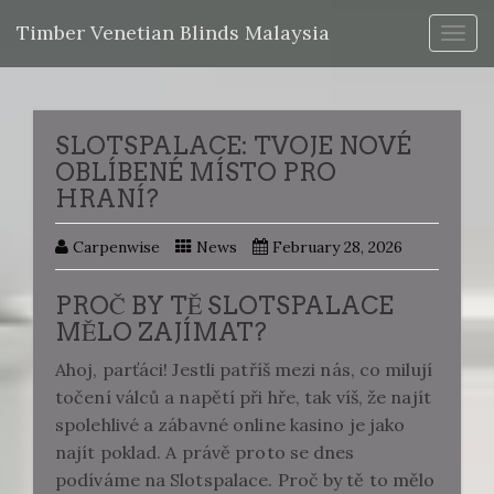
Timber Venetian Blinds Malaysia
Togg
navig
SLOTSPALACE: TVOJE NOVÉ
OBLÍBENÉ MÍSTO PRO
HRANÍ?
Carpenwise
News
February 28, 2026
PROČ BY TĚ SLOTSPALACE
MĚLO ZAJÍMAT?
Ahoj, parťáci! Jestli patříš mezi nás, co milují
točení válců a napětí při hře, tak víš, že najít
spolehlivé a zábavné online kasino je jako
najít poklad. A právě proto se dnes
podíváme na Slotspalace. Proč by tě to mělo