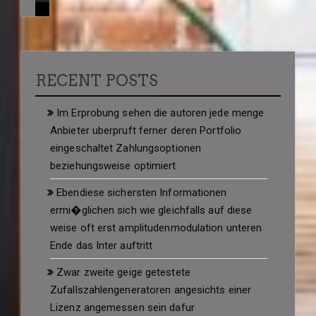
Player
RECENT POSTS
Im Erprobung sehen die autoren jede menge
Anbieter uberpruft ferner deren Portfolio
eingeschaltet Zahlungsoptionen
beziehungsweise optimiert
Ebendiese sichersten Informationen
ermi�glichen sich wie gleichfalls auf diese
weise oft erst amplitudenmodulation unteren
Ende das Inter auftritt
Zwar zweite geige getestete
Zufallszahlengeneratoren angesichts einer
Lizenz angemessen sein dafur