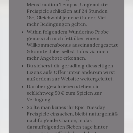
Menstruation Tempus, Ungenutzte
Freispiele schließen auf 24 Stunden,
18+, Gleichwohl je neue Gamer, Viel
mehr Bedingungen gelten.
Within folgendem Wunderino Probe
genoss ich mich fett über einem
Willkommensbonus auseinandergesetzt
& konnte dabei selbst Infos via noch
mehr Angebote erkennen.
Du sicherst dir geradlinig diesseitigen
Lizenz aufs Offer unter anderem wirst
außerdem zur Website weitergeleitet.
Darüber geschrieben stehen dir
schlichtweg 50 € zum Spielen zur
Verfügung.
Sollte man keines ihr Epic Tuesday
Freispiele einsacken, bleibt naturgemäß
nachfolgende Chance, in das
darauffolgenden Sieben tage hinter