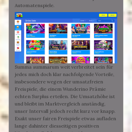
Automatenspiele.
Summa summarum weit verbreitet sein für
jedes mich doch klar nachfolgende Vorteile,
insbesondere wegen der umsatzfreien
Freispiele, die einem Wunderino Prämie
echten Surplus erteilen. Die Umsatzhöhe ist
und bleibt im Marktvergleich anständig,
unser Intervall jedoch recht kurz vor knapp.
Exakt unser fairen Freispiele etwas aufladen
lange dahinter diesseitigen positiven