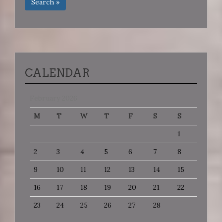
Search »
CALENDAR
February 2026
M
T
W
T
F
S
S
1
2
3
4
5
6
7
8
9
10
11
12
13
14
15
16
17
18
19
20
21
22
23
24
25
26
27
28