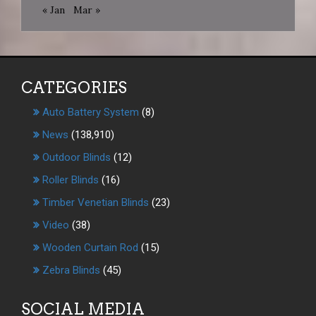
« Jan
Mar »
CATEGORIES
Auto Battery System
(8)
News
(138,910)
Outdoor Blinds
(12)
Roller Blinds
(16)
Timber Venetian Blinds
(23)
Video
(38)
Wooden Curtain Rod
(15)
Zebra Blinds
(45)
SOCIAL MEDIA