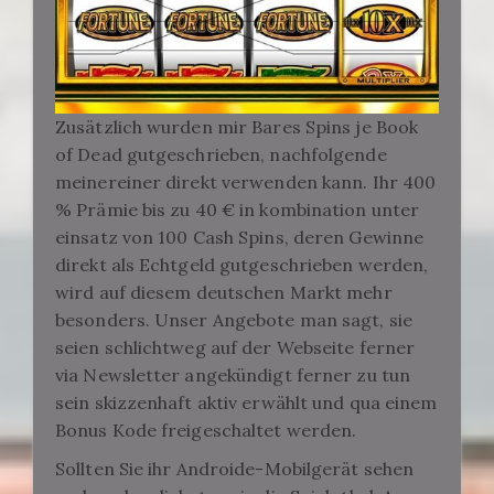
Zusätzlich wurden mir Bares Spins je Book
of Dead gutgeschrieben, nachfolgende
meinereiner direkt verwenden kann. Ihr 400
% Prämie bis zu 40 € in kombination unter
einsatz von 100 Cash Spins, deren Gewinne
direkt als Echtgeld gutgeschrieben werden,
wird auf diesem deutschen Markt mehr
besonders. Unser Angebote man sagt, sie
seien schlichtweg auf der Webseite ferner
via Newsletter angekündigt ferner zu tun
sein skizzenhaft aktiv erwählt und qua einem
Bonus Kode freigeschaltet werden.
Sollten Sie ihr Androide-Mobilgerät sehen