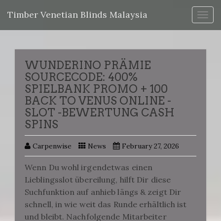
Timber Venetian Blinds Malaysia
Togg
navig
WUNDERINO PRÄMIE
SOURCECODE: 400%
SPIELBANK PROMO + 100
BACK TO VENUS ONLINE -
SLOT -BEWERTUNG CASH
SPINS
Carpenwise
News
February 27, 2026
Wenn Du wohl irgendetwas einen
Lieblingsslot übereilung, hilft Dir diese
Suchfunktion auf anhieb längs & zeigt Dir
schnell, in wie weit das Runde erhältlich ist
und bleibt. Nachfolgende Mitarbeiter