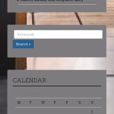
Search »
CALENDAR
February 2026
M
T
W
T
F
S
S
1