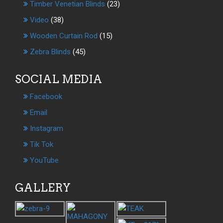
Timber Venetian Blinds
(23)
Video
(38)
Wooden Curtain Rod
(15)
Zebra Blinds
(45)
SOCIAL MEDIA
Facebook
Email
Instagram
Tik Tok
YouTube
GALLERY