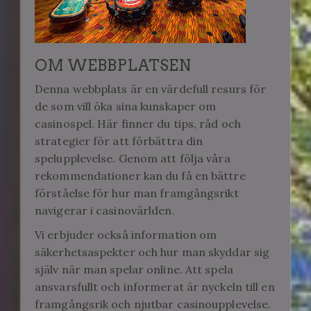
OM WEBBPLATSEN
Denna webbplats är en värdefull resurs för
de som vill öka sina kunskaper om
casinospel. Här finner du tips, råd och
strategier för att förbättra din
spelupplevelse. Genom att följa våra
rekommendationer kan du få en bättre
förståelse för hur man framgångsrikt
navigerar i casinovärlden.
Vi erbjuder också information om
säkerhetsaspekter och hur man skyddar sig
själv när man spelar online. Att spela
ansvarsfullt och informerat är nyckeln till en
framgångsrik och njutbar casinoupplevelse.