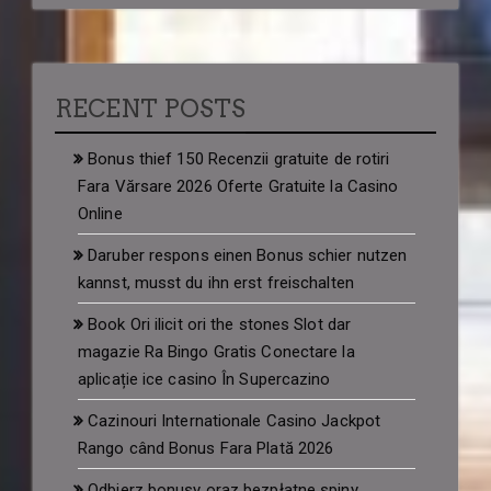
RECENT POSTS
Bonus thief 150 Recenzii gratuite de rotiri
Fara Vărsare 2026 Oferte Gratuite la Casino
Online
Daruber respons einen Bonus schier nutzen
kannst, musst du ihn erst freischalten
Book Ori ilicit ori the stones Slot dar
magazie Ra Bingo Gratis Conectare la
aplicație ice casino În Supercazino
Cazinouri Internationale Casino Jackpot
Rango când Bonus Fara Plată 2026
Odbierz bonusy oraz bezpłatne spiny