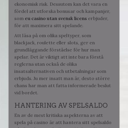
ekonomisk risk. Dessutom kan det vara en
fördel att utforska bonusar och kampanjer,
som
eu casino utan svensk licens
erbjuder,
för att maximera sitt spelande.
Att läsa på om olika speltyper, som
blackjack, roulette eller slots, ger en
grundläggande förståelse för hur man
spelar. Det är viktigt att inte bara förstå
reglerna utan också de olika
insatsalternativen och utbetalningar som
erbjuds. Ju mer insatt man är, desto större
chans har man att fatta informerade beslut
vid bordet.
HANTERING AV SPELSALDO
En av de mest kritiska aspekterna av att
spela på casino är att hantera sitt spelsaldo