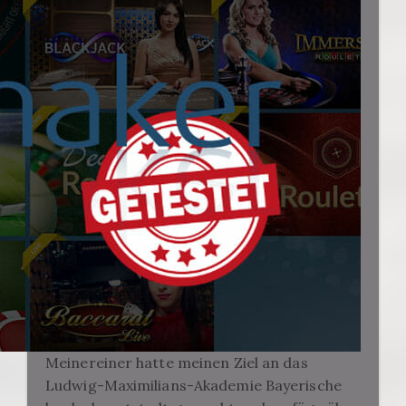
Meinereiner hatte meinen Ziel an das
Ludwig-Maximilians-Akademie Bayerische