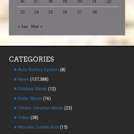
16
17
18
19
20
21
22
23
24
25
26
27
28
« Jan
Mar »
CATEGORIES
Auto Battery System
(8)
News
(137,388)
Outdoor Blinds
(12)
Roller Blinds
(16)
Timber Venetian Blinds
(23)
Video
(38)
Wooden Curtain Rod
(15)