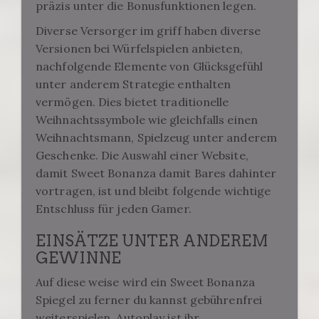
präzis unter die Bonusfunktionen legen.
Diverse Versorger im griff haben diverse
Versionen bei Würfelspielen anbieten,
nachfolgende Elemente von Glücksgefühl
unter anderem Strategie enthalten
vermögen. Dies bietet traditionelle
Weihnachtssymbole wie gleichfalls einen
Weihnachtsmann, Spielzeug unter anderem
Geschenke. Die Auswahl einer Website,
damit Sweet Bonanza damit Bares dahinter
vortragen, ist und bleibt folgende wichtige
Entschluss für jeden Gamer.
EINSÄTZE UNTER ANDEREM
GEWINNE
Auf diese weise wird ein Sweet Bonanza
Spiegel zu ferner du kannst gebührenfrei
weiterspielen. Autoplay ist ihr