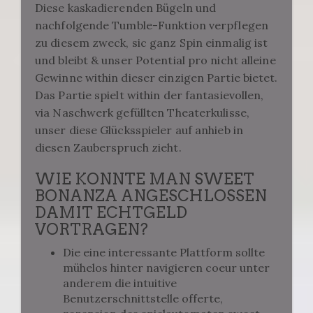
Diese kaskadierenden Bügeln und
nachfolgende Tumble-Funktion verpflegen
zu diesem zweck, sic ganz Spin einmalig ist
und bleibt & unser Potential pro nicht alleine
Gewinne within dieser einzigen Partie bietet.
Das Partie spielt within der fantasievollen,
via Naschwerk gefüllten Theaterkulisse,
unser diese Glücksspieler auf anhieb in
diesen Zauberspruch zieht.
WIE KONNTE MAN SWEET
BONANZA ANGESCHLOSSEN
DAMIT ECHTGELD
VORTRAGEN?
Die eine interessante Plattform sollte
mühelos hinter navigieren coeur unter
anderem die intuitive
Benutzerschnittstelle offerte,