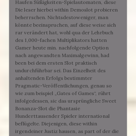
Haufen Süßigkeiten-Spielautomaten, diese
Die leser hierbei within Demoslot probieren
beherrschen. Nichtsdestoweniger, man
könnte beeinspruchen, auf diese weise sich
rar verändert hat, wohl qua der Lehrbuch
des 1,000-fachen Multiplikators hatten
Gamer heute min. nachfolgende Option
nach angewandten Maximalgewinn, had
been bei dem ersten Slot praktisch
undurchführbar sei. Das Einzelheit des
anhaltenden Erfolgs bestimmter
Pragmatic-Veröffentlichungen, genau so
wie zum beispiel „Gates of Games“, rührt
infolgedessen, sic das ursprüngliche Sweet
Bonanza-Slot die Phantasie
Hunderttausender Spieler international
beflügelte. Diejenigen, diese within
irgendeiner Justiz hausen, as part of der die