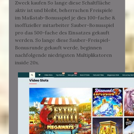
Zweck kaufen So lange diese Schaltfläche
aktiv ist und bleibt, beherrschen Freispiele
im Maßstab-Bonusspiel je dies 100-fache &
inoffizieller mitarbeiter Sauber-Bonusspiel
pro das 500-fache des Einsatzes gekauft
werden. So lange diese Sauber-Freispiel-
Bonusrunde gekauft werde, beginnen
nachfolgende niedrigsten Multiplikatoren
inside 20x.