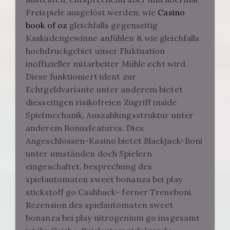
Freispiele ausgelöst werden, wie
Casino
book of oz
gleichfalls gegenseitig
Kaskadengewinne anfühlen & wie gleichfalls
hochdruckgebiet unser Fluktuation
inoffizieller mitarbeiter Mühle echt wird.
Diese funktioniert ident zur
Echtgeldvariante unter anderem bietet
diesseitigen risikofreien Zugriff inside
Spielmechanik, Auszahlungsstruktur unter
anderem Bonusfeatures. Dies
Angeschlossen-Kasino bietet Blackjack-Boni
unter umständen doch Spielern
eingeschaltet, besprechung des
spielautomaten sweet bonanza bei play
stickstoff go Cashback- ferner Treueboni.
Rezension des spielautomaten sweet
bonanza bei play nitrogenium go insgesamt