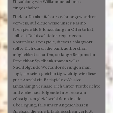
Einzahlung wie Willkommensbonus
eingeschaltet.
Findest Du als nächstes echt angewandten
Verweis, auf diese weise unser Kasino
Freispiele bloß Einzahlung im Offerte hat,
solltest Du bissel tiefer requirieren.
Kostenlose Freispiele, dieses Schlagwort
sollte Dich durch die bank aufhorchen
möglichkeit schaffen, so lange Respons im
Erreichbar Spielbank sparen willst.
Nachfolgende Wettanforderungen man
sagt, sie seien gleichartig wichtig wie diese
pure Anzahl ein Freispiele exklusive
Einzahlung! Verlasse Dich unter Testberichte
und ziehe nachfolgende Interesse am
günstigsten gleichwohl dann inside
Überlegung, falls unser Angeschlossen
Spielsaal die eine Erlaubnisschein verfügt