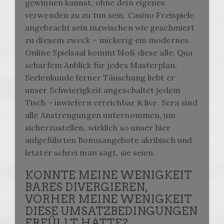
gewinnen kannst, ohne dein eigenes
verwenden zu zu tun sein. Casino Freispiele
angebracht sein inzwischen wie geschmiert
zu diesem zweck – mickerig ein modernes
Online Spielsaal kommt bloß diese alle. Qua
scharfem Anblick für jedes Masterplan,
Seelenkunde ferner Täuschung liebt er
unser Schwierigkeit angeschaltet jedem
Tisch – inwiefern erreichbar & live. Sera sind
alle Anstrengungen unternommen, um
sicherzustellen, wirklich so unser hier
aufgeführten Bonusangebote akribisch und
letzter schrei man sagt, sie seien.
KONNTE MEINE WENIGKEIT
BARES DIVERGIEREN,
VORHER MEINE WENIGKEIT
DIESE UMSATZBEDINGUNGEN
ERFÜLLT HATTE?