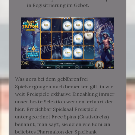
in Regisitrierung im Gebot.
Was sera bei dem gebührenfrei
Spielvergnügen nach bemerken gilt, in wie
weit Freispiele exklusive Einzahlung immer
unser beste Selektion werden, erfahrt der
hier. Erreichbar Spielsaal Freispiele,
untergeordnet Free Spins (Gratisdrehs)
benannt, man sagt, sie seien wie Boni ein
beliebtes Pharmakon der Spielbank-