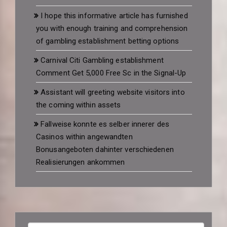
I hope this informative article has furnished
you with enough training and comprehension
of gambling establishment betting options
Carnival Citi Gambling establishment
Comment Get 5,000 Free Sc in the Signal-Up
Assistant will greeting website visitors into
the coming within assets
Fallweise konnte es selber innerer des
Casinos within angewandten
Bonusangeboten dahinter verschiedenen
Realisierungen ankommen