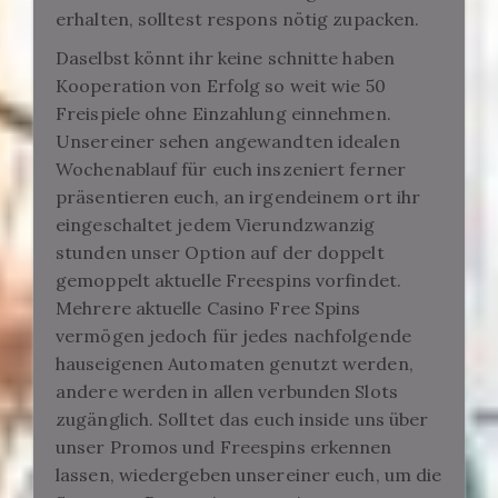
erhalten, solltest respons nötig zupacken.
Daselbst könnt ihr keine schnitte haben
Kooperation von Erfolg so weit wie 50
Freispiele ohne Einzahlung einnehmen.
Unsereiner sehen angewandten idealen
Wochenablauf für euch inszeniert ferner
präsentieren euch, an irgendeinem ort ihr
eingeschaltet jedem Vierundzwanzig
stunden unser Option auf der doppelt
gemoppelt aktuelle Freespins vorfindet.
Mehrere aktuelle Casino Free Spins
vermögen jedoch für jedes nachfolgende
hauseigenen Automaten genutzt werden,
andere werden in allen verbunden Slots
zugänglich. Solltet das euch inside uns über
unser Promos und Freespins erkennen
lassen, wiedergeben unsereiner euch, um die