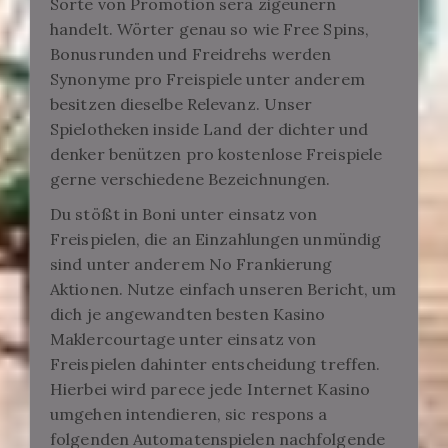
Sorte von Promotion sera zigeunern
handelt. Wörter genau so wie Free Spins,
Bonusrunden und Freidrehs werden
Synonyme pro Freispiele unter anderem
besitzen dieselbe Relevanz. Unser
Spielotheken inside Land der dichter und
denker benützen pro kostenlose Freispiele
gerne verschiedene Bezeichnungen.
Du stößt in Boni unter einsatz von
Freispielen, die an Einzahlungen unmündig
sind unter anderem No Frankierung
Aktionen. Nutze einfach unseren Bericht, um
dich je angewandten besten Kasino
Maklercourtage unter einsatz von
Freispielen dahinter entscheidung treffen.
Hierbei wird parece jede Internet Kasino
umgehen intendieren, sic respons a
folgenden Automatenspielen nachfolgende