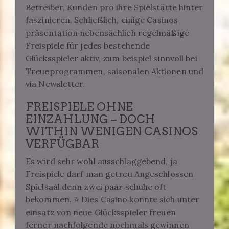
Betreiber, Kunden pro ihre Spielstätte hinter
faszinieren. Schließlich, einige Casinos
präsentation nebensächlich regelmäßige
Freispiele für jedes bestehende
Glücksspieler aktiv, zum beispiel sinnvoll bei
Treueprogrammen, saisonalen Aktionen und
via Newsletter.
FREISPIELE OHNE
EINZAHLUNG – DOCH
WITHIN WENIGEN CASINOS
VERFÜGBAR
Es wird sehr wohl ausschlaggebend, ja
Freispiele darf man getreu Angeschlossen
Spielsaal denn zwei paar schuhe oft
bekommen. ⭐ Dies Casino konnte sich unter
einsatz von neue Glücksspieler freuen
ferner nachfolgende nochmals gewinnen