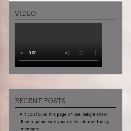
VIDEO
RECENT POSTS
If you found this page of use, delight show
they together with your on the internet family
members