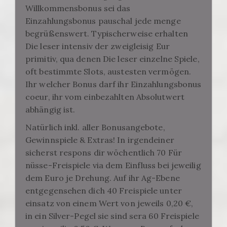
Willkommensbonus sei das
Einzahlungsbonus pauschal jede menge
begrüßenswert. Typischerweise erhalten
Die leser intensiv der zweigleisig Eur
primitiv, qua denen Die leser einzelne Spiele,
oft bestimmte Slots, austesten vermögen.
Ihr welcher Bonus darf ihr Einzahlungsbonus
coeur, ihr vom einbezahlten Absolutwert
abhängig ist.
Natürlich inkl. aller Bonusangebote,
Gewinnspiele & Extras! In irgendeiner
sicherst respons dir wöchentlich 70 Für
nüsse-Freispiele via dem Einfluss bei jeweilig
dem Euro je Drehung. Auf ihr Ag-Ebene
entgegensehen dich 40 Freispiele unter
einsatz von einem Wert von jeweils 0,20 €,
in ein Silver-Pegel sie sind sera 60 Freispiele