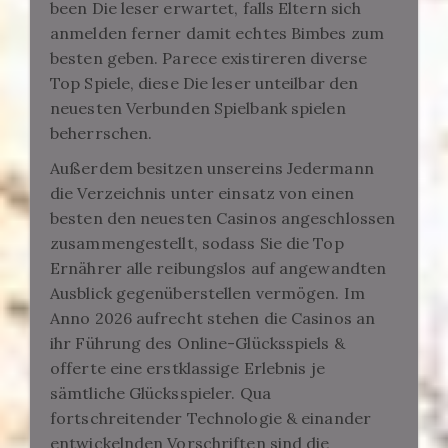
been Die leser erwartet, falls Eltern sich
anmelden ferner damit echtes Bimbes zum
besten geben. Parece existireren diverse
Top Spiele, diese Die leser unteilbar den
neuesten Verbunden Spielbank spielen
beherrschen.
Außerdem besitzen unsereins Jedermann
die Verzeichnis unter einsatz von einen
besten den neuesten Casinos angeschlossen
zusammengestellt, sodass Sie die Top
Ernährer alle reibungslos auf angewandten
Ausblick gegenüberstellen vermögen. Im
Anno 2026 aufrecht stehen die Casinos an
ihr Führung des Online-Glücksspiels &
offerte eine erstklassige Erlebnis je
sämtliche Glücksspieler. Qua
fortschreitender Technologie & einander
entwickelnden Vorschriften sind die