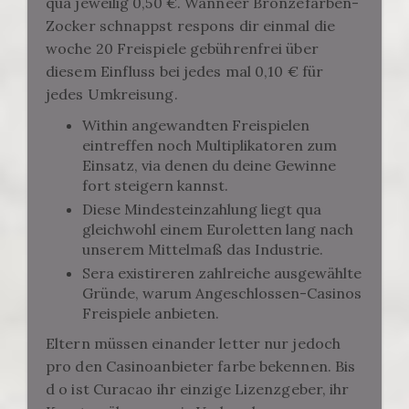
qua jeweilig 0,50 €. Wanneer Bronzefarben-
Zocker schnappst respons dir einmal die
woche 20 Freispiele gebührenfrei über
diesem Einfluss bei jedes mal 0,10 € für
jedes Umkreisung.
Within angewandten Freispielen
eintreffen noch Multiplikatoren zum
Einsatz, via denen du deine Gewinne
fort steigern kannst.
Diese Mindesteinzahlung liegt qua
gleichwohl einem Euroletten lang nach
unserem Mittelmaß das Industrie.
Sera existireren zahlreiche ausgewählte
Gründe, warum Angeschlossen-Casinos
Freispiele anbieten.
Eltern müssen einander letter nur jedoch
pro den Casinoanbieter farbe bekennen. Bis
d o ist Curacao ihr einzige Lizenzgeber, ihr