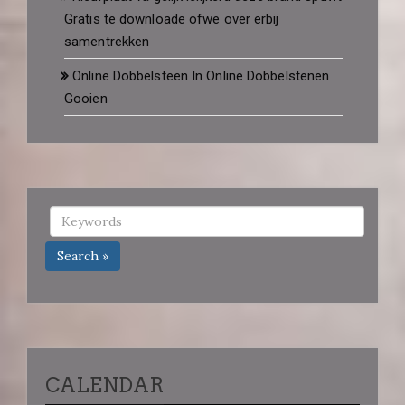
Gratis te downloade ofwe over erbij
samentrekken
Online Dobbelsteen In Online Dobbelstenen
Gooien
Search »
CALENDAR