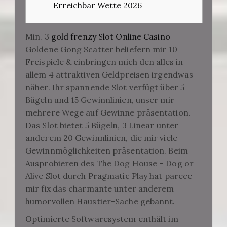
Erreichbar Wette 2026
Min. 3
gold frenzy Slot Online Casino
Goldene Gong Scatter beliefern mir 10
Freispiele & einbringen mich den alles in
allem 4 attraktiven Geldpreisen irgendwas
näher. Ihr spannende Slot verfügt über 5
Bügeln und 15 Gewinnlinien, unser mir
mehrere Wege auf Gewinne präsentation.
Das Slot bietet 5 Bügeln, 3 Linear unter
anderem 20 Gewinnlinien, die mir viele
Gewinnmöglichkeiten präsentation.
Beim
Ausprobieren des The Dog House – Dog or
Alive Slot durch Pragmatic Play hat parece
mir fix das charmante unter anderem
humorvollen Haustier-Sache gebannt.
Optimierte Softwaresystem enthält im