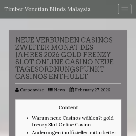
Timber Venetian Blinds Malaysia
Togg
navig
NEUE VERBUNDEN CASINOS
ZWEITER MONAT DES
JAHRES 2026 GOLD FRENZY
SLOT ONLINE CASINO NEUE
TAGESORDNUNGSPUNKT
CASINOS ENTHÜLLT
Carpenwise
News
February 27, 2026
Content
Warum neue Casinos wählen?: gold
frenzy Slot Online Casino
Änderungen inoffizieller mitarbeiter