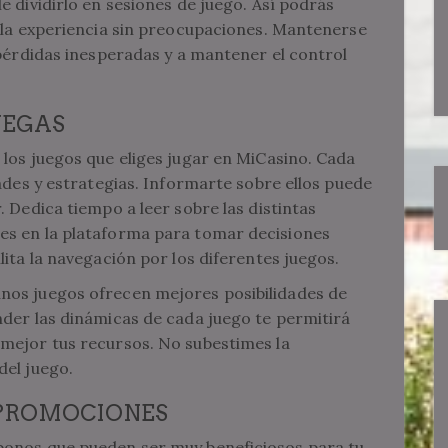
e dividirlo en sesiones de juego. Así podrás
e la experiencia sin preocupaciones. Mantenerse
 pérdidas inesperadas y a mantener el control
UEGAS
los juegos que eliges jugar en MiCasino. Cada
ades y estrategias. Informarte sobre ellos puede
 Dedica tiempo a leer sobre las distintas
es en la plataforma para tomar decisiones
ita la navegación por los diferentes juegos.
nos juegos ofrecen mejores posibilidades de
nder las dinámicas de cada juego te permitirá
mejor tus recursos. No subestimes la
del juego.
 PROMOCIONES
bonos que pueden ser muy beneficiosos para tu