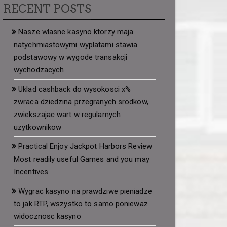
RECENT POSTS
Nasze wlasne kasyno ktorzy maja
natychmiastowymi wyplatami stawia
podstawowy w wygode transakcji
wychodzacych
Uklad cashback do wysokosci x%
zwraca dziedzina przegranych srodkow,
zwiekszajac wart w regularnych
uzytkownikow
Practical Enjoy Jackpot Harbors Review
Most readily useful Games and you may
Incentives
Wygrac kasyno na prawdziwe pieniadze
to jak RTP, wszystko to samo poniewaz
widocznosc kasyno