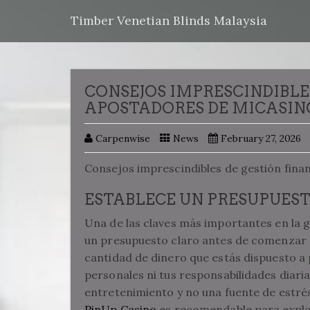
Timber Venetian Blinds Malaysia
CONSEJOS IMPRESCINDIBLE
APOSTADORES DE MICASIN
Carpenwise
News
February 27, 2026
Consejos imprescindibles de gestión fina
ESTABLECE UN PRESUPUES
Una de las claves más importantes en la 
un presupuesto claro antes de comenzar a
cantidad de dinero que estás dispuesto a 
personales ni tus responsabilidades diari
entretenimiento y no una fuente de estrés
PinUp Casino
es recomendable para explo