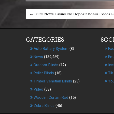
POST
← Guru News Casino No Deposit Bonus Codes Fo
NAVIGATION
CATEGORIES
SOC
Auto Battery System
(8)
Fa
News
(139,459)
Ema
Outdoor Blinds
(12)
Ins
Roller Blinds
(16)
Tik
Timber Venetian Blinds
(23)
Yo
Video
(38)
Wooden Curtain Rod
(15)
Zebra Blinds
(45)