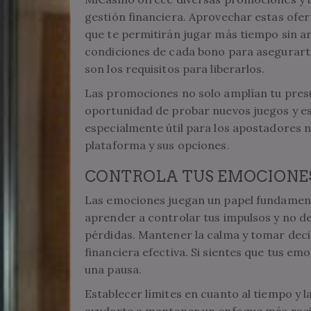
gestión financiera. Aprovechar estas ofer
que te permitirán jugar más tiempo sin ar
condiciones de cada bono para asegurar
son los requisitos para liberarlos.
Las promociones no solo amplían tu presu
oportunidad de probar nuevos juegos y est
especialmente útil para los apostadores n
plataforma y sus opciones.
CONTROLA TUS EMOCIONE
Las emociones juegan un papel fundamenta
aprender a controlar tus impulsos y no dej
pérdidas. Mantener la calma y tomar deci
financiera efectiva. Si sientes que tus e
una pausa.
Establecer límites en cuanto al tiempo y 