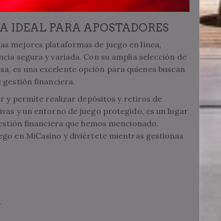
A IDEAL PARA APOSTADORES
as mejores plataformas de juego en línea,
cia segura y variada. Con su amplia selección de
a, es una excelente opción para quienes buscan
 gestión financiera.
r y permite realizar depósitos y retiros de
vas y un entorno de juego protegido, es un lugar
 gestión financiera que hemos mencionado.
ego en MiCasino y diviértete mientras gestionas
.