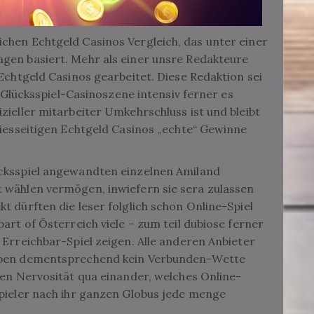
chen Echtgeld Casinos Vergleich, das unter einer
gen basiert. Mehr als einer unsre Redakteure
 Echtgeld Casinos gearbeitet. Diese Redaktion sei
n Glücksspiel-Casinoszene intensiv ferner es
zieller mitarbeiter Umkehrschluss ist und bleibt
diesseitigen Echtgeld Casinos „echte“ Gewinne
ücksspiel angewandten einzelnen Amiland
 wählen vermögen, inwiefern sie sera zulassen
t dürften die leser folglich schon Online-Spiel
art of Österreich viele – zum teil dubiose ferner
 Erreichbar-Spiel zeigen. Alle anderen Anbieter
haben dementsprechend kein Verbunden-Wette
sen Nervosität qua einander, welches Online-
spieler nach ihr ganzen Globus jede menge