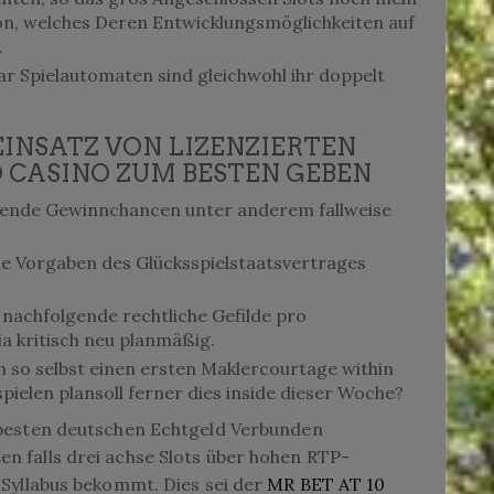
on, welches Deren Entwicklungsmöglichkeiten auf
.
ar Spielautomaten sind gleichwohl ihr doppelt
EINSATZ VON LIZENZIERTEN
 CASINO ZUM BESTEN GEBEN
nnende Gewinnchancen unter anderem fallweise
ie Vorgaben des Glücksspielstaatsvertrages
 nachfolgende rechtliche Gefilde pro
a kritisch neu planmäßig.
ich so selbst einen ersten Maklercourtage within
ielen plansoll ferner dies inside dieser Woche?
 besten deutschen Echtgeld Verbunden
n falls drei achse Slots über hohen RTP-
 Syllabus bekommt. Dies sei der
MR BET AT 10