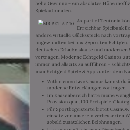
hohe Gewinne – ein absolutes Höhe inoffiz
Spielautomaten.
As part of Teutonia kö
Erreichbar Spielbank Ec
andere virtuelle Glücksspiele nach vortrag
angewandten bei uns geprüften Echtgeld C
deutschen Erlaubniskarte und modernen S
vortragen. Moderne Echtgeld Casinos zutei
immer und allseits zu aufführen – schlic
man Echtgeld Spiele & Apps unter dem Na
Within einen Live Casinos kannst du ü
moderne Entwicklungen vortragen.
Im Kassenbereich hatte meine wenigk
Provision qua „100 Freispielen“ kateg
Für Sportbegeisterte bietet CasinO
einsatz von unserem verbesserten W
sobald zusätzlichen Belohnungen.
U. a. man sagt, sie seien Diese beob