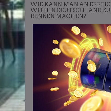
WIE KANN MAN AN ERREI
WITHIN DEUTSCHLAND ZUM
RENNEN MACHEN?