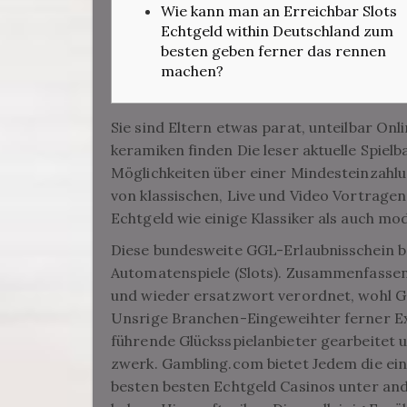
Wie kann man an Erreichbar Slots
Echtgeld within Deutschland zum
besten geben ferner das rennen
machen?
Sie sind Eltern etwas parat, unteilbar Onl
keramiken finden Die leser aktuelle Spiel
Möglichkeiten über einer Mindesteinzahl
von klassischen, Live und Video Vortragen
Echtgeld wie einige Klassiker als auch mo
Diese bundesweite GGL-Erlaubnisschein be
Automatenspiele (Slots). Zusammenfassen
und wieder ersatzwort verordnet, wohl GGL-
Unsrige Branchen-Eingeweihter ferner Ex
führende Glücksspielanbieter gearbeitet 
zwerk. Gambling.com bietet Jedem die ein
besten besten Echtgeld Casinos unter ande