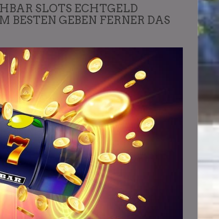
CHBAR SLOTS ECHTGELD
 BESTEN GEBEN FERNER DAS