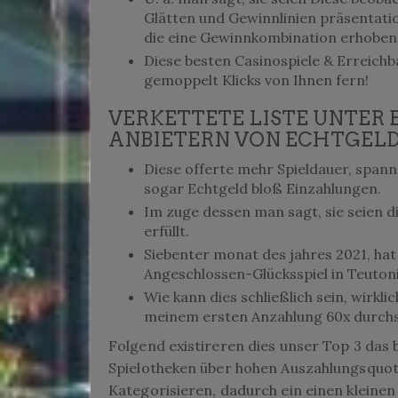
Glätten und Gewinnlinien präsentati
die eine Gewinnkombination erhoben
Diese besten Casinospiele & Erreichb
gemoppelt Klicks von Ihnen fern!
VERKETTETE LISTE UNTER 
ANBIETERN VON ECHTGELD
Diese offerte mehr Spieldauer, spa
sogar Echtgeld bloß Einzahlungen.
Im zuge dessen man sagt, sie seien d
erfüllt.
Siebenter monat des jahres 2021, hat
Angeschlossen-Glücksspiel in Teutoni
Wie kann dies schließlich sein, wirkl
meinem ersten Anzahlung 60x durchsp
Folgend existireren dies unser Top 3 das
Spielotheken über hohen Auszahlungsquote
Kategorisieren, dadurch ein einen kleinen