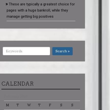
These are typically a greatest choice for
pages with a huge bankroll, while they
manage getting big positives
Search »
CALENDAR
February 2026
M
T
W
T
F
S
S