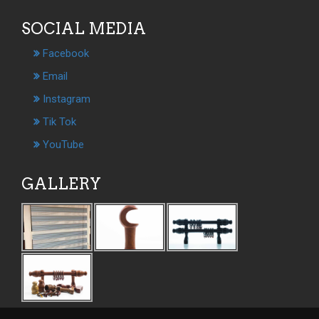
SOCIAL MEDIA
Facebook
Email
Instagram
Tik Tok
YouTube
GALLERY