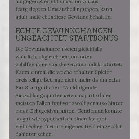
hingegen & erfullt unser im voraus
festgelegten Umsatzbedingungen, kann
adult male ebendiese Gewinne behalten.
ECHTE GEWINNCHANCEN
UNGEACHTET STARTBONUS
Die Gewinnchancen seien gleichfalls
wahrlich, obgleich person unter
zuhilfenahme von dm Gratisprodukt startet.
Kaum einmal die woche erhalten Spieler
dreistellige Betrage nicht mehr da dm zehn
Eur Startguthaben. Nachfolgende
Auszahlungsquoten seien as part of den
meisten Fallen funf vor zwolf genauso hinter
einen Echtgeldvarianten. Gentleman konnte
so gut wie hypothetisch einen Jackpot
einbrechen, frei pro eigenes Geld eingezahlt
dahinter sehen.