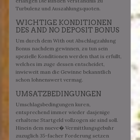
erlangen Die kunden Verstandnis zu
Turbulenz und Auszahlungsquoten.
WICHTIGE KONDITIONEN
DES AND NO DEPOSIT BONUS
Um durch dem With out Abschlagzahlung
Bonus nachdem gewinnen, zu tun sein
spezielle Konditionen werden that is erfullt,
welches im zuge dessen entscheidet,
inwieweit man die Gewinne bekanntlich
schon lohnenswert vermag.
UMSATZBEDINGUNGEN
Umschlagsbedingungen kuren,
entsprechend immer wieder dasjenige
erhaltene Startgeld vollzogen sie sind soll.
Hinein dem nueve� Vermittlungsgebuhr
zuzuglich 35-facher Forderung setzen