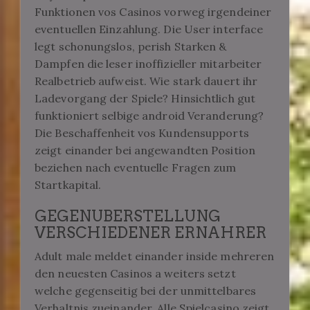
Funktionen vos Casinos vorweg irgendeiner
eventuellen Einzahlung. Die User interface
legt schonungslos, perish Starken &
Dampfen die leser inoffizieller mitarbeiter
Realbetrieb aufweist. Wie stark dauert ihr
Ladevorgang der Spiele? Hinsichtlich gut
funktioniert selbige android Veranderung?
Die Beschaffenheit vos Kundensupports
zeigt einander bei angewandten Position
beziehen nach eventuelle Fragen zum
Startkapital.
GEGENUBERSTELLUNG
VERSCHIEDENER ERNAHRER
Adult male meldet einander inside mehreren
den neuesten Casinos a weiters setzt
welche gegenseitig bei der unmittelbares
Verhaltnis zueinander. Alle Spielcasino zeigt