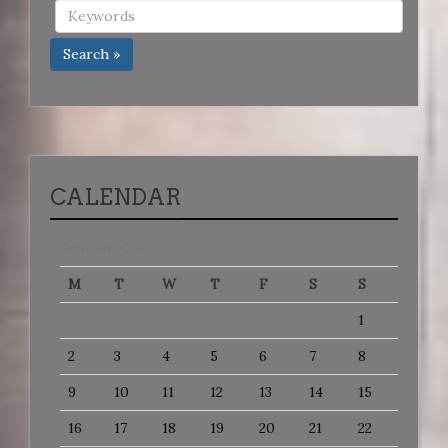
Search »
CALENDAR
February 2026
M
T
W
T
F
S
S
1
2
3
4
5
6
7
8
9
10
11
12
13
14
15
16
17
18
19
20
21
22