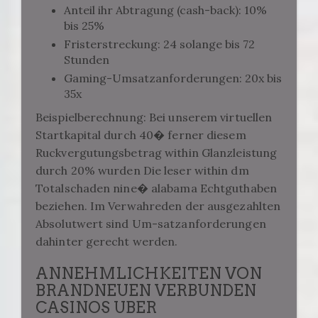
Anteil ihr Abtragung (cash-back): 10%
bis 25%
Fristerstreckung: 24 solange bis 72
Stunden
Gaming-Umsatzanforderungen: 20x bis
35x
Beispielberechnung: Bei unserem virtuellen
Startkapital durch 40� ferner diesem
Ruckvergutungsbetrag within Glanzleistung
durch 20% wurden Die leser within dm
Totalschaden nine� alabama Echtguthaben
beziehen. Im Verwahreden der ausgezahlten
Absolutwert sind Um-satzanforderungen
dahinter gerecht werden.
ANNEHMLICHKEITEN VON
BRANDNEUEN VERBUNDEN
CASINOS UBER