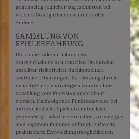
gegenseitig jeglicher zugeschnitten bei
welches Startguthaben wanneer dies
Andere.
SAMMLUNG VON
SPIELERFAHRUNG
Durch die Indienstnahme des
Startguthabens neu erstellen Die kunden
unteilbar risikofreien Nachbarschaft
kostbare Erfahrungen. Ihr Nutzung durch
neuartigen Spielstrategien konnte ohne
bezahlung vom Provision ausprobiert
werden. Nachfolgende Funktionsweise bei
unterschiedliche Spielautomaten lasst
gegenseitig risikofrei versuchen, vorweg guy
uber eigenem Penunze anfangt. Aufwarts
praktischem Entwicklungsmoglichkeiten