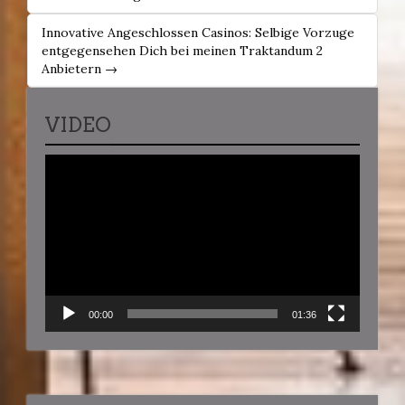
Innovative Angeschlossen Casinos: Selbige Vorzuge
entgegensehen Dich bei meinen Traktandum 2
Anbietern →
VIDEO
Video
Player
00:00
01:36