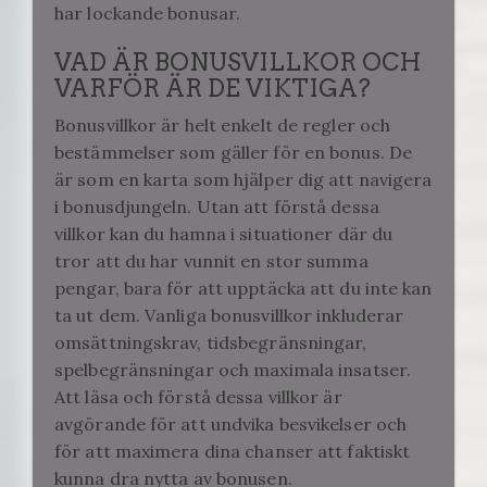
har lockande bonusar.
VAD ÄR BONUSVILLKOR OCH
VARFÖR ÄR DE VIKTIGA?
Bonusvillkor är helt enkelt de regler och
bestämmelser som gäller för en bonus. De
är som en karta som hjälper dig att navigera
i bonusdjungeln. Utan att förstå dessa
villkor kan du hamna i situationer där du
tror att du har vunnit en stor summa
pengar, bara för att upptäcka att du inte kan
ta ut dem. Vanliga bonusvillkor inkluderar
omsättningskrav, tidsbegränsningar,
spelbegränsningar och maximala insatser.
Att läsa och förstå dessa villkor är
avgörande för att undvika besvikelser och
för att maximera dina chanser att faktiskt
kunna dra nytta av bonusen.