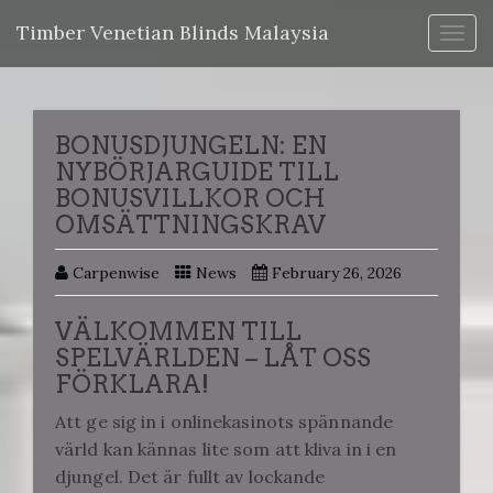
Timber Venetian Blinds Malaysia
Togg
navig
BONUSDJUNGELN: EN
NYBÖRJARGUIDE TILL
BONUSVILLKOR OCH
OMSÄTTNINGSKRAV
Carpenwise
News
February 26, 2026
VÄLKOMMEN TILL
SPELVÄRLDEN – LÅT OSS
FÖRKLARA!
Att ge sig in i onlinekasinots spännande
värld kan kännas lite som att kliva in i en
djungel. Det är fullt av lockande