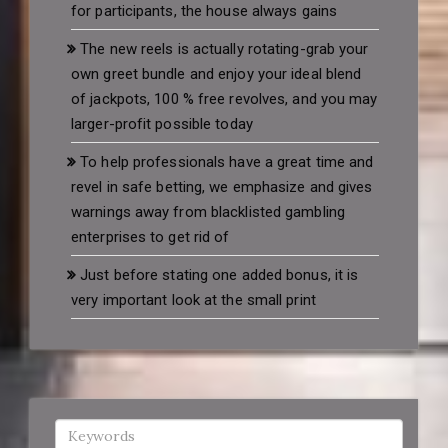
for participants, the house always gains
The new reels is actually rotating-grab your
own greet bundle and enjoy your ideal blend
of jackpots, 100 % free revolves, and you may
larger-profit possible today
To help professionals have a great time and
revel in safe betting, we emphasize and gives
warnings away from blacklisted gambling
enterprises to get rid of
Just before stating one added bonus, it is
very important look at the small print