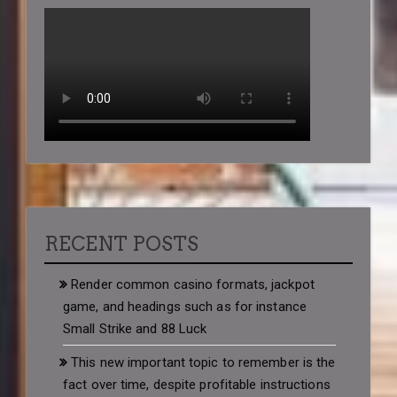
RECENT POSTS
Render common casino formats, jackpot
game, and headings such as for instance
Small Strike and 88 Luck
This new important topic to remember is the
fact over time, despite profitable instructions