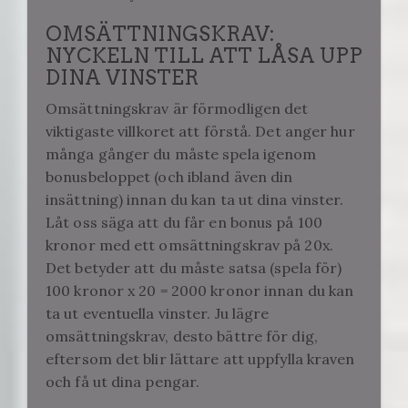
OMSÄTTNINGSKRAV:
NYCKELN TILL ATT LÅSA UPP
DINA VINSTER
Omsättningskrav är förmodligen det
viktigaste villkoret att förstå. Det anger hur
många gånger du måste spela igenom
bonusbeloppet (och ibland även din
insättning) innan du kan ta ut dina vinster.
Låt oss säga att du får en bonus på 100
kronor med ett omsättningskrav på 20x.
Det betyder att du måste satsa (spela för)
100 kronor x 20 = 2000 kronor innan du kan
ta ut eventuella vinster. Ju lägre
omsättningskrav, desto bättre för dig,
eftersom det blir lättare att uppfylla kraven
och få ut dina pengar.