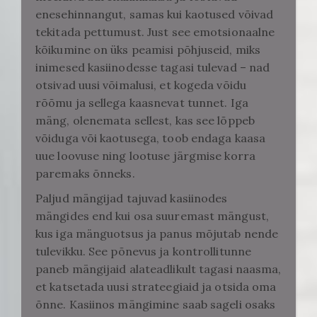
enesehinnangut, samas kui kaotused võivad
tekitada pettumust. Just see emotsionaalne
kõikumine on üks peamisi põhjuseid, miks
inimesed kasiinodesse tagasi tulevad – nad
otsivad uusi võimalusi, et kogeda võidu
rõõmu ja sellega kaasnevat tunnet. Iga
mäng, olenemata sellest, kas see lõppeb
võiduga või kaotusega, toob endaga kaasa
uue loovuse ning lootuse järgmise korra
paremaks õnneks.
Paljud mängijad tajuvad kasiinodes
mängides end kui osa suuremast mängust,
kus iga mänguotsus ja panus mõjutab nende
tulevikku. See põnevus ja kontrollitunne
paneb mängijaid alateadlikult tagasi naasma,
et katsetada uusi strateegiaid ja otsida oma
õnne. Kasiinos mängimine saab sageli osaks