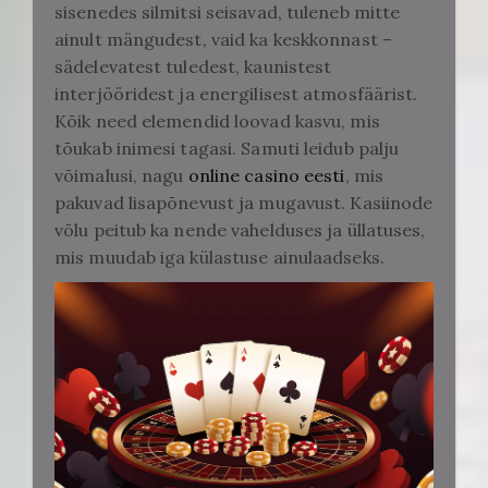
sisenedes silmitsi seisavad, tuleneb mitte
ainult mängudest, vaid ka keskkonnast –
sädelevatest tuledest, kaunistest
interjööridest ja energilisest atmosfäärist.
Kõik need elemendid loovad kasvu, mis
tõukab inimesi tagasi. Samuti leidub palju
võimalusi, nagu
online casino eesti
, mis
pakuvad lisapõnevust ja mugavust. Kasiinode
võlu peitub ka nende vahelduses ja üllatuses,
mis muudab iga külastuse ainulaadseks.