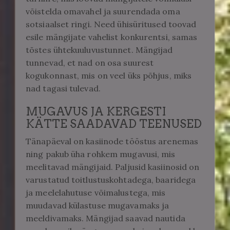
võistelda omavahel ja suurendada oma
sotsiaalset ringi. Need ühisüritused toovad
esile mängijate vahelist konkurentsi, samas
tõstes ühtekuuluvustunnet. Mängijad
tunnevad, et nad on osa suurest
kogukonnast, mis on veel üks põhjus, miks
nad tagasi tulevad.
MUGAVUS JA KERGESTI
KÄTTE SAADAVAD TEENUSED
Tänapäeval on kasiinode tööstus arenemas
ning pakub üha rohkem mugavusi, mis
meelitavad mängijaid. Paljusid kasiinosid on
varustatud toitlustuskohtadega, baaridega
ja meelelahutuse võimalustega, mis
muudavad külastuse mugavamaks ja
meeldivamaks. Mängijad saavad nautida