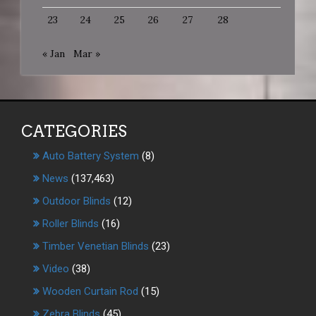
23
24
25
26
27
28
« Jan
Mar »
CATEGORIES
Auto Battery System
(8)
News
(137,463)
Outdoor Blinds
(12)
Roller Blinds
(16)
Timber Venetian Blinds
(23)
Video
(38)
Wooden Curtain Rod
(15)
Zebra Blinds
(45)