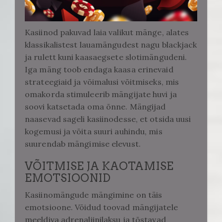
Kasiinod pakuvad laia valikut mänge, alates
klassikalistest lauamängudest nagu blackjack
ja rulett kuni kaasaegsete slotimängudeni.
Iga mäng toob endaga kaasa erinevaid
strateegiaid ja võimalusi võitmiseks, mis
omakorda stimuleerib mängijate huvi ja
soovi katsetada oma õnne. Mängijad
naasevad sageli kasiinodesse, et otsida uusi
kogemusi ja võita suuri auhindu, mis
suurendab mängimise elevust.
VÕITMISE JA KAOTAMISE
EMOTSIOONID
Kasiinomängude mängimine on täis
emotsioone. Võidud toovad mängijatele
meeldiva adrenaliinilaksu ja tõstavad