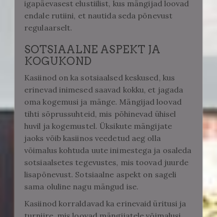
igapäevasest elustiilist, kus mängijad loovad
endale rutiini, et nautida seda põnevust
regulaarselt.
SOTSIAALNE ASPEKT JA
KOGUKOND
Kasiinod on ka sotsiaalsed keskused, kus
erinevad inimesed saavad kokku, et jagada
oma kogemusi ja mänge. Mängijad loovad
tihti sõprussuhteid, mis põhinevad ühisel
huvil ja kogemustel. Üksikute mängijate
jaoks võib kasiinos veedetud aeg olla
võimalus kohtuda uute inimestega ja osaleda
sotsiaalsetes tegevustes, mis toovad juurde
lisapõnevust. Sotsiaalne aspekt on sageli
sama oluline nagu mängud ise.
Kasiinod korraldavad ka erinevaid üritusi ja
turniire, mis loovad mängijatele võimalusi