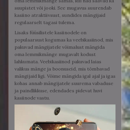
oma lemmikmänge samas, kui nad saavad ka
suupistet või jooki. See mugavus suurendab
kasiino atraktiivsust, sundides mängijaid
regulaarselt tagasi tulema.
Lisaks füüsilistele kasiinodele on
populaarsust kogumas ka veebikasiinod, mis
pakuvad mängijatele võimalust mängida
oma lemmikmänge mugavalt kodust
lahkumata. Veebikasiinod pakuvad laias
valikus mänge ja boonuseid, mis tõmbavad
mängijaid ligi. Võime mängida igal ajal ja igas
kohas annab mängijatele suurema vabaduse
ja paindlikkuse, edendades pidevat huvi
kasiinode vastu.