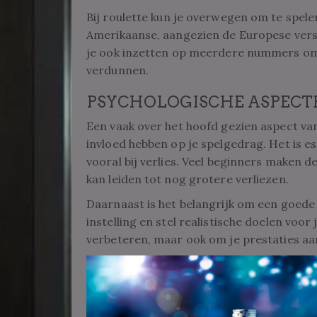
Bij roulette kun je overwegen om te spele
Amerikaanse, aangezien de Europese versi
je ook inzetten op meerdere nummers om 
verdunnen.
PSYCHOLOGISCHE ASPECT
Een vaak over het hoofd gezien aspect va
invloed hebben op je spelgedrag. Het is e
vooral bij verlies. Veel beginners maken d
kan leiden tot nog grotere verliezen.
Daarnaast is het belangrijk om een goede
instelling en stel realistische doelen voor 
verbeteren, maar ook om je prestaties aan