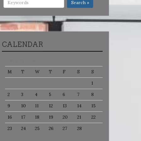
Search »
CALENDAR
February 2026
M
T
W
T
F
S
S
1
2
3
4
5
6
7
8
9
10
11
12
13
14
15
16
17
18
19
20
21
22
23
24
25
26
27
28