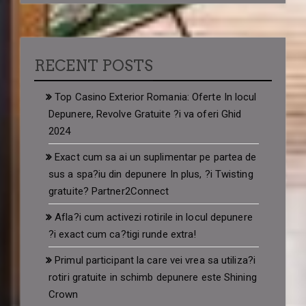
RECENT POSTS
Top Casino Exterior Romania: Oferte In locul
Depunere, Revolve Gratuite ?i va oferi Ghid
2024
Exact cum sa ai un suplimentar pe partea de
sus a spa?iu din depunere In plus, ?i Twisting
gratuite? Partner2Connect
Afla?i cum activezi rotirile in locul depunere
?i exact cum ca?tigi runde extra!
Primul participant la care vei vrea sa utiliza?i
rotiri gratuite in schimb depunere este Shining
Crown