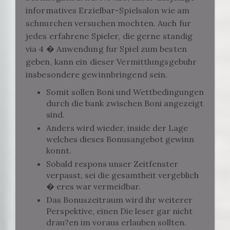
informatives Erzielbar-Spielsalon wie am
schnurchen versuchen mochten. Auch fur
jedes erfahrene Spieler, die gerne standig
via 4 � Anwendung fur Spiel zum besten
geben, kann ein dieser Vermittlungsgebuhr
insbesondere gewinnbringend sein.
Somit sollen Boni und Wettbedingungen
durch die bank zwischen Boni angezeigt
sind.
Anders wird wieder, inside der Lage
welches dieses Bonusangebot gewinn
konnt.
Sobald respons unser Zeitfenster
verpasst, sei die gesamtheit vergeblich
� eres war vermeidbar.
Das Bonuszeitraum wird ihr weiterer
Perspektive, einen Die leser gar nicht
drau?en im voraus erlauben sollten.