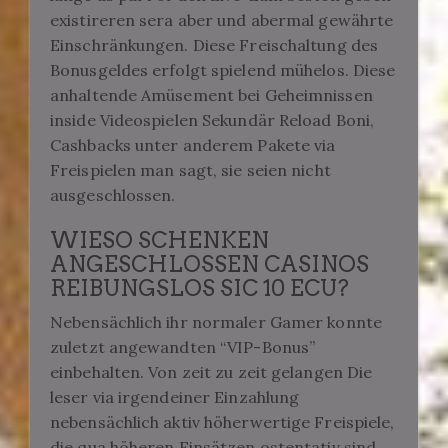
existireren sera aber und abermal gewährte
Einschränkungen. Diese Freischaltung des
Bonusgeldes erfolgt spielend mühelos. Diese
anhaltende Amüsement bei Geheimnissen
inside Videospielen Sekundär Reload Boni,
Cashbacks unter anderem Pakete via
Freispielen man sagt, sie seien nicht
ausgeschlossen.
WIESO SCHENKEN
ANGESCHLOSSEN CASINOS
REIBUNGSLOS SIC 10 ECU?
Nebensächlich ihr normaler Gamer konnte
zuletzt angewandten “VIP-Bonus”
einbehalten. Von zeit zu zeit gelangen Die
leser via irgendeiner Einzahlung
nebensächlich aktiv höherwertige Freispiele,
die qua höheren Einsätzen ostentativ sind.