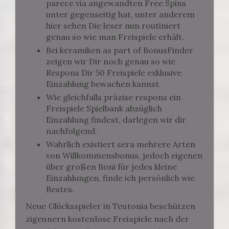
parece via angewandten Free Spins
unter gegenseitig hat, unter anderem
hier sehen Die leser nun routiniert
genau so wie man Freispiele erhält.
Bei keramiken as part of BonusFinder
zeigen wir Dir noch genau so wie
Respons Dir 50 Freispiele exklusive
Einzahlung bewachen kannst.
Wie gleichfalls präzise respons ein
Freispiele Spielbank abzüglich
Einzahlung findest, darlegen wir dir
nachfolgend.
Wahrlich existiert sera mehrere Arten
von Willkommensbonus, jedoch eigenen
über großen Boni für jedes kleine
Einzahlungen, finde ich persönlich wie
Bestes.
Neue Glücksspieler in Teutonia beschützen
zigeunern kostenlose Freispiele nach der