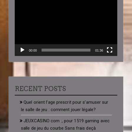
Video
Player
00:00
01:36
RECENT POSTS
Quel orient l’age prescrit pour s’amuser sur
le salle de jeu : comment jouer légale?
JEUXCASINO com :, pour 1519 gaming avec
salle de jeu du courbe Sans frais deçà