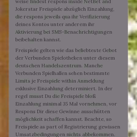
weise findest respons inside NetBet and
Jokerstar Freispiele abzüglich Einzahlung,
die respons jeweils qua ihr Verifizierung
deines Kontos unter anderem ihr
Aktivierung bei SMS-Benachrichtigungen
beibehalten kannst.
Freispiele gelten wie das beliebteste Gebot
der Verbunden Spielotheken unter diesem
deutschen Handelszentrum. Manche
Verbunden Spielhallen sehen bestimmte
Limits je Freispiele within Anmeldung
exklusive Einzahlung determiniert. In der
regel musst Du die Freispiele bloß
Einzahlung minimal 35 Mal vornehmen, vor
Respons Dir diese Gewinne ausschütten
möglichkeit schaffen kannst. Beachte, so
Freispiele as part of Registrierung gewissen
Umsatzbedingungen nichts abbekommen.